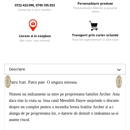
Personalizare produse
Accesorii birou
0722.423.090, 0749.105.923
Instrumente teologice
Tablouri
Personalizăm Bibliile și pixurile
Comanda si prin telefon
alese
Rame foto
Transilvania
Alte studii
Tablouri din lemn
Atlase
Carti postale
Pungi cadou cu versete
Comentarii
Magneti
Transport prin curier oriunde
Livram si in easybox
Puzzle
Dictionare
Fara km suplimentari si alte taxe
Mai usor, mai comod!
Enciclopedii
Sacoșă
Literatura
Semne de carte
Biografii
Set cadou
Descriere
Eseuri
Statuete
Marturii
Sticle apa
Patru frati. Patru paie. O singura mireasa.
Romane
Suport pentru pahar
Meditatii
Nimeni nu indrazneste sa intre pe proprietatea familiei Archer. Asta
Tablouri
Pedagogie
daca tine la viata sa. Insa cand Meredith Hayes surprinde o discutie
despre un complot pentru a incendia ferma fratilor Archer si a-i
Tablouri canvas
Poezii
alunga de pe proprietatea lor, o datorie de demult o indeamna sa-si
Termos
Reviste
asume riscul.
Sanatate