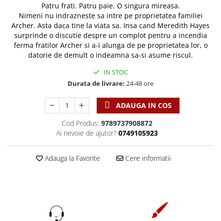
Discipline spirituale
Pix plastic
Patru frati. Patru paie. O singura mireasa.
Tablouri
Viata crestina
Nimeni nu indrazneste sa intre pe proprietatea familiei
Rugaciune
Jocuri
Sibiu
Archer. Asta daca tine la viata sa. Insa cand Meredith Hayes
Eseuri
Jurnale
Alte suveniruri
surprinde o discutie despre un complot pentru a incendia
Familie
ferma fratilor Archer si a-i alunga de pe proprietatea lor, o
Carti postale
Jurnal de Rugaciune
datorie de demult o indeamna sa-si asume riscul.
Barbati
Jurnal
Limba Engleza
IN STOC
Cresterea copiilor
Magneti
Limba Română
Durata de livrare:
24-48 ore
Femei
Suport pahar
Magneti
Relatii
Tablouri
Foarte puternici
ADAUGA IN COS
Sexualitate
Sinaia
Ornament
Cod Produs:
9789737908872
Tineri
Magneti
Pentru birou
Ai nevoie de ajutor?
0749105923
Viata de familie
Suport pahar
Pentru copii
Harfe / Partituri
Timisoara
Obiecte decorative
Adauga la Favorite
Cere informatii
Instrumente pastorale
Alte suveniruri
Oglinda
Consiliere
Carti postale
Pix+Semn de carte
Despre biserica
Jurnale
Portofel
Predici/ Schite de predici
Magneti
Produse din lemn
Resurse studiu biblic
Suport pahar