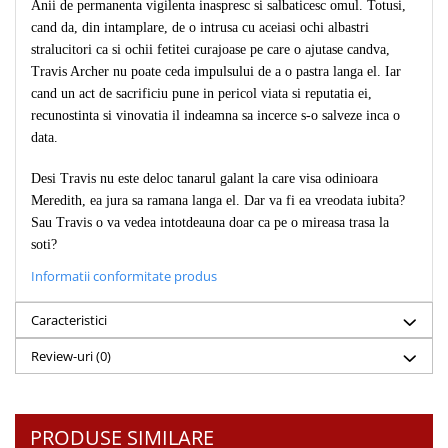
Anii de permanenta vigilenta inaspresc si salbaticesc omul. Totusi,
Teologie
cand da, din intamplare, de o intrusa cu aceiasi ochi albastri
stralucitori ca si ochii fetitei curajoase pe care o ajutase candva,
A doua venire
Travis Archer nu poate ceda impulsului de a o pastra langa el. Iar
Apologetica
cand un act de sacrificiu pune in pericol viata si reputatia ei,
Dogmatica
recunostinta si vinovatia il indeamna sa incerce s-o salveze inca o
Istoria Bisericii
data.
Misiune
Desi Travis nu este deloc tanarul galant la care visa odinioara
Viata crestina
Meredith, ea jura sa ramana langa el. Dar va fi ea vreodata iubita?
Contemporaneitate
Sau Travis o va vedea intotdeauna doar ca pe o mireasa trasa la
Devotional
soti?
Diverse
Informatii conformitate produs
Lupta Spirituala
Schimbarea caracterului
Caracteristici
Slujire
Review-uri
(0)
Suferinta
Viata din belsug
Viata de zi cu zi
PRODUSE SIMILARE