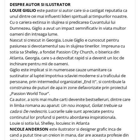
Despre afaceri
DESPRE AUTOR SI ILUSTRATOR
Dezvoltare personala
LOUIE GIGLIO
este pastor si autor care si-a castigat reputatia ca
unul dintre cei mai influenti lideri spirituali ai timpurilor noastre.
Leadership
Cu o cariera extinsa in slujirea si predicarea Cuvantului lui
Mediu
Dumnezeu, Giglio a avut un impact semnificativ in viata multor
oameni din intreaga lume.
Sanatate / nutritie
Nascut si crescut in Georgia, Louie Giglio e cunoscut pentru
pasiunea si devotamentul sau in slujirea tinerilor. Impreuna cu
sotia sa Shelley, a fondat Passion City Church, o biserica din
Atlanta, Georgia, care s-a dezvoltat rapid si a devenit un loc de
inchinare pentru mii de oameni.
Giglio este implicat si in numeroase cauze umanitare ca
sustinator al luptei impotriva sclaviei moderne si a traficului de
persoane, prin intermediul organizatiei „End It”, si contribuie la
construirea de puturi de apa in zone defavorizate prin proiectul
„Passion World Tour”.
Ca autor, a scris mai multe carti devenite bestselleruri, dintre care
in limba romana au aparut:
Un nou inceput, Goliat trebuie sa
cada
si
De nedescris
. Lucrarile sale sunt apreciate pentru
continutul lor profund si pentru abordarea inspirationala.
Louie si sotia lui, Shelley, locuiesc in Atlanta
NICOLE ANDERSON
este ilustrator si designer grafic inca de
cand a putut tine un creion in mana, dar are aceasta profesie din