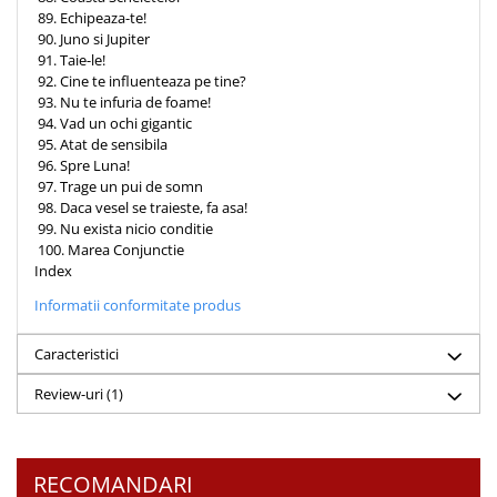
89. Echipeaza-te!
90. Juno si Jupiter
91. Taie-le!
92. Cine te influenteaza pe tine?
93. Nu te infuria de foame!
94. Vad un ochi gigantic
95. Atat de sensibila
96. Spre Luna!
97. Trage un pui de somn
98. Daca vesel se traieste, fa asa!
99. Nu exista nicio conditie
100. Marea Conjunctie
Index
Informatii conformitate produs
Caracteristici
Review-uri
(1)
RECOMANDARI