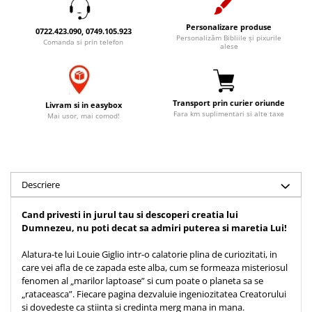
Accesorii birou
Instrumente teologice
Tablouri
Personalizare produse
Rame foto
0722.423.090, 0749.105.923
Transilvania
Alte studii
Personalizăm Bibliile și pixurile
Comanda si prin telefon
alese
Tablouri din lemn
Atlase
Carti postale
Pungi cadou cu versete
Comentarii
Magneti
Puzzle
Dictionare
Transport prin curier oriunde
Livram si in easybox
Enciclopedii
Sacoșă
Fara km suplimentari si alte taxe
Mai usor, mai comod!
Literatura
Semne de carte
Biografii
Set cadou
Eseuri
Statuete
Marturii
Descriere
Sticle apa
Romane
Cand privesti in jurul tau si descoperi creatia lui
Suport pentru pahar
Meditatii
Dumnezeu, nu poti decat sa admiri puterea si maretia Lui!
Tablouri
Pedagogie
Alatura-te lui Louie Giglio intr-o calatorie plina de curiozitati, in
Tablouri canvas
Poezii
care vei afla de ce zapada este alba, cum se formeaza misteriosul
fenomen al „marilor laptoase” si cum poate o planeta sa se
Termos
Reviste
„rataceasca”. Fiecare pagina dezvaluie ingeniozitatea Creatorului
Sanatate
si dovedeste ca stiinta si credinta merg mana in mana.