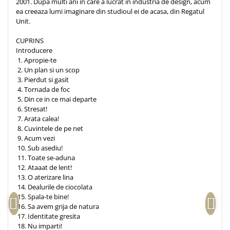
2001. Dupa multi ani in care a lucrat in industria de design, acum
ea creeaza lumi imaginare din studioul ei de acasa, din Regatul
Unit.
CUPRINS
Introducere
1. Apropie-te
2. Un plan si un scop
3. Pierdut si gasit
4. Tornada de foc
5. Din ce in ce mai departe
6. Stresat!
7. Arata calea!
8. Cuvintele de pe net
9. Acum vezi
10. Sub asediu!
11. Toate se-aduna
12. Ataaat de lent!
13. O aterizare lina
14. Dealurile de ciocolata
15. Spala-te bine!
16. Sa avem grija de natura
17. Identitate gresita
18. Nu imparti!