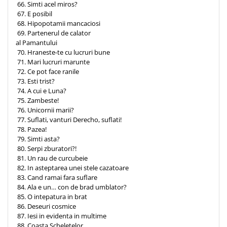
66. Simti acel miros?
67. E posibil
68. Hipopotamii mancaciosi
69. Partenerul de calator
al Pamantului
70. Hraneste-te cu lucruri bune
71. Mari lucruri marunte
72. Ce pot face ranile
73. Esti trist?
74. A cui e Luna?
75. Zambeste!
76. Unicornii marii?
77. Suflati, vanturi Derecho, suflati!
78. Pazea!
79. Simti asta?
80. Serpi zburatori?!
81. Un rau de curcubeie
82. In asteptarea unei stele cazatoare
83. Cand ramai fara suflare
84. Ala e un… con de brad umblator?
85. O intepatura in brat
86. Deseuri cosmice
87. Iesi in evidenta in multime
88. Coasta Scheletelor