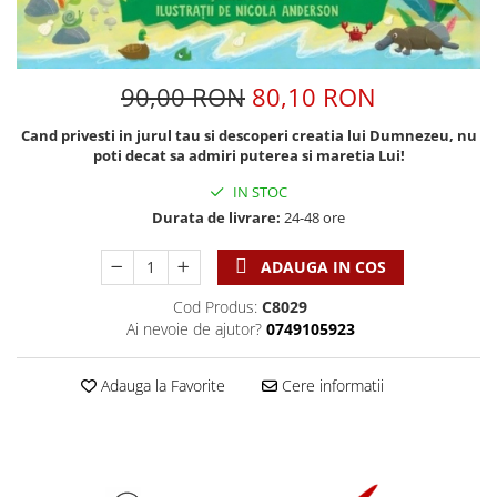
Discipline spirituale
Pix plastic
Tablouri
Viata crestina
Rugaciune
Jocuri
Sibiu
Eseuri
Jurnale
Alte suveniruri
90,00 RON
80,10 RON
Familie
Carti postale
Jurnal de Rugaciune
Barbati
Jurnal
Cand privesti in jurul tau si descoperi creatia lui Dumnezeu, nu
Limba Engleza
poti decat sa admiri puterea si maretia Lui!
Cresterea copiilor
Magneti
Limba Română
Femei
Suport pahar
IN STOC
Magneti
Durata de livrare:
24-48 ore
Relatii
Tablouri
Foarte puternici
Sexualitate
Sinaia
Ornament
ADAUGA IN COS
Tineri
Magneti
Pentru birou
Cod Produs:
C8029
Viata de familie
Suport pahar
Pentru copii
Ai nevoie de ajutor?
0749105923
Harfe / Partituri
Timisoara
Obiecte decorative
Instrumente pastorale
Alte suveniruri
Oglinda
Adauga la Favorite
Cere informatii
Consiliere
Carti postale
Pix+Semn de carte
Despre biserica
Jurnale
Portofel
Predici/ Schite de predici
Magneti
Produse din lemn
Resurse studiu biblic
Suport pahar