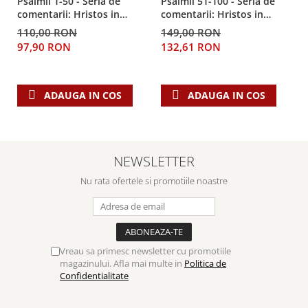
Psalmii 1-50 - Seria de
Psalmii 51-100 - Seria de
comentarii: Hristos in
comentarii: Hristos in
centru
centru
110,00 RON
149,00 RON
97,90 RON
132,61 RON
ADAUGA IN COS
ADAUGA IN COS
NEWSLETTER
Nu rata ofertele si promotiile noastre
Vreau sa primesc newsletter cu promotiile
magazinului. Afla mai multe in
Politica de
Confidentialitate