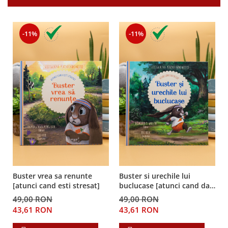
-11%
-11%
Buster vrea sa renunte
Buster si urechile lui
[atunci cand esti stresat]
buclucase [atunci cand dai
de esec]
49,00 RON
49,00 RON
43,61 RON
43,61 RON