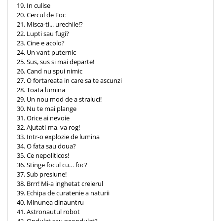
19. In culise
20. Cercul de Foc
21. Misca-ti... urechile!?
22. Lupti sau fugi?
23. Cine e acolo?
24. Un vant puternic
25. Sus, sus si mai departe!
26. Cand nu spui nimic
27. O fortareata in care sa te ascunzi
28. Toata lumina
29. Un nou mod de a straluci!
30. Nu te mai plange
31. Orice ai nevoie
32. Ajutati-ma, va rog!
33. Intr-o explozie de lumina
34. O fata sau doua?
35. Ce nepoliticos!
36. Stinge focul cu… foc?
37. Sub presiune!
38. Brrr! Mi-a inghetat creierul
39. Echipa de curatenie a naturii
40. Minunea dinauntru
41. Astronautul robot
42. Ondulat sau neondulat?