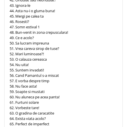
43. Ignora-le
44. Asta nu-i o gluma buna!
45. Mergi pe calea ta
46. Rosesti?
47. Somn estival 1
48. Bun-venit in zona crepusculara!
49. Ce e acolo?
50. Sa lucram impreuna
51. Vrea careva sirop de tuse?
52. Mari luminoase?!
53. O calauza cereasca
54. Nu uita!
55. Suntem invadati!
56. Cand Pamantul s-a miscat
57. E vorba despre timp
58. Nu face asta!
59. Soapte si mustati
60. Nu aluneca pe acea panta!
61. Furtuni solare
62. Vorbeste tare!
63. O gradina de caracatite
64. Exista viata acolo?
65. Perfect de imperfect