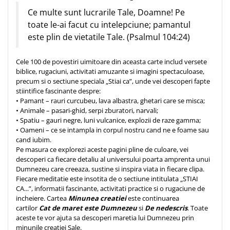
Ce multe sunt lucrarile Tale, Doamne! Pe
Teologie
toate le-ai facut cu intelepciune; pamantul
A doua venire
este plin de vietatile Tale. (Psalmul 104:24)
Apologetica
Dogmatica
Cele 100 de povestiri uimitoare din aceasta carte includ versete
Istoria Bisericii
biblice, rugaciuni, activitati amuzante si imagini spectaculoase,
precum si o sectiune speciala „Stiai ca”, unde vei descoperi fapte
Misiune
stiintifice fascinante despre:
Viata crestina
• Pamant – rauri curcubeu, lava albastra, ghetari care se misca;
• Animale – pasari-ghid, serpi zburatori, narvali;
Contemporaneitate
• Spatiu – gauri negre, luni vulcanice, explozii de raze gamma;
Devotional
• Oameni – ce se intampla in corpul nostru cand ne e foame sau
Diverse
cand iubim.
Pe masura ce explorezi aceste pagini pline de culoare, vei
Lupta Spirituala
descoperi ca fiecare detaliu al universului poarta amprenta unui
Schimbarea caracterului
Dumnezeu care creeaza, sustine si inspira viata in fiecare clipa.
Slujire
Fiecare meditatie este insotita de o sectiune intitulata „STIAI
CA...”, informatii fascinante, activitati practice si o rugaciune de
Suferinta
incheiere. Cartea
Minunea creatiei
este continuarea
Viata din belsug
cartilor
Cat de maret este Dumnezeu
si
De nedescris
. Toate
Viata de zi cu zi
aceste te vor ajuta sa descoperi maretia lui Dumnezeu prin
minunile creatiei Sale.