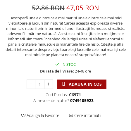
Discipline spirituale
Pix plastic
Tablouri
52,86 RON
47,05 RON
Rugaciune
Jocuri
Sibiu
Eseuri
Descoperă unele dintre cele mai mari și unele dintre cele mai mici
Jurnale
Alte suveniruri
vieţuitoare și lucruri din natură! Cartea aceasta explorează diverse
Familie
Carti postale
Jurnal de Rugaciune
minuni ale naturii prin intermediul unor ilustrații frumoase și realiste,
adeseori în mărime naturală. Acestea sunt însoțite de o mulțime de
Barbati
Jurnal
Limba Engleza
informații uimitoare, începând de la tigrii uriași și elefanții enormi și
Cresterea copiilor
Magneti
Limba Română
până la cristalele minuscule și măruntele fire de nisip. Citește și află
detalii interesante despre viețuitoarele și lucrurile cele mai mari și cele
Femei
Suport pahar
Magneti
mai mici de pe planeta noastră surprinzătoare!
Relatii
Tablouri
Foarte puternici
IN STOC
Sexualitate
Sinaia
Ornament
Durata de livrare:
24-48 ore
Tineri
Magneti
Pentru birou
Viata de familie
Suport pahar
Pentru copii
ADAUGA IN COS
Harfe / Partituri
Timisoara
Obiecte decorative
Cod Produs:
C6971
Instrumente pastorale
Alte suveniruri
Oglinda
Ai nevoie de ajutor?
0749105923
Consiliere
Carti postale
Pix+Semn de carte
Despre biserica
Jurnale
Adauga la Favorite
Cere informatii
Portofel
Predici/ Schite de predici
Magneti
Produse din lemn
Resurse studiu biblic
Suport pahar