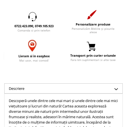
Accesorii birou
Instrumente teologice
Tablouri
Rame foto
Transilvania
Alte studii
Tablouri din lemn
Atlase
Carti postale
Personalizare produse
0722.423.090, 0749.105.923
Pungi cadou cu versete
Comentarii
Magneti
Personalizăm Bibliile și pixurile
Comanda si prin telefon
alese
Puzzle
Dictionare
Enciclopedii
Sacoșă
Literatura
Semne de carte
Transport prin curier oriunde
Livram si in easybox
Biografii
Fara km suplimentari si alte taxe
Mai usor, mai comod!
Set cadou
Eseuri
Statuete
Marturii
Sticle apa
Romane
Suport pentru pahar
Descriere
Meditatii
Tablouri
Pedagogie
Descoperă unele dintre cele mai mari și unele dintre cele mai mici
Tablouri canvas
vieţuitoare și lucruri din natură! Cartea aceasta explorează
Poezii
diverse minuni ale naturii prin intermediul unor ilustrații
Termos
Reviste
frumoase și realiste, adeseori în mărime naturală. Acestea sunt
însoțite de o mulțime de informații uimitoare, începând de la
Sanatate