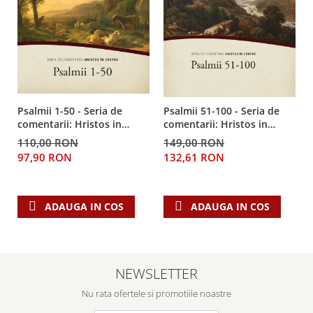
Despre afaceri
Dezvoltare personala
Leadership
Mediu
Sanatate / nutritie
Psalmii 1-50 - Seria de
Psalmii 51-100 - Seria de
comentarii: Hristos in
comentarii: Hristos in
centru
centru
110,00 RON
149,00 RON
97,90 RON
132,61 RON
ADAUGA IN COS
ADAUGA IN COS
NEWSLETTER
Nu rata ofertele si promotiile noastre