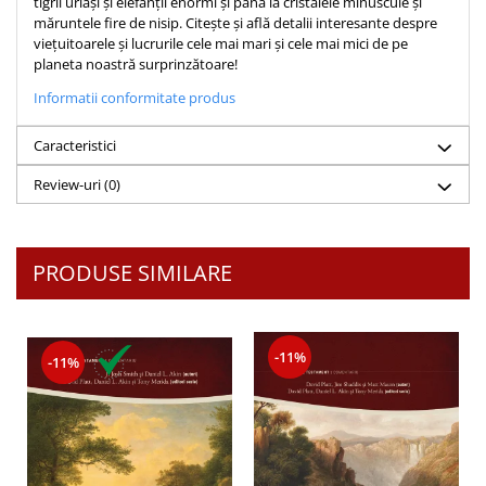
tigrii uriași și elefanții enormi și până la cristalele minuscule și
măruntele fire de nisip. Citește și află detalii interesante despre
Teologie
viețuitoarele și lucrurile cele mai mari și cele mai mici de pe
A doua venire
planeta noastră surprinzătoare!
Apologetica
Informatii conformitate produs
Dogmatica
Istoria Bisericii
Caracteristici
Misiune
Review-uri
(0)
Viata crestina
Contemporaneitate
Devotional
PRODUSE SIMILARE
Diverse
Lupta Spirituala
Schimbarea caracterului
-11%
-11%
Slujire
Suferinta
Viata din belsug
Viata de zi cu zi