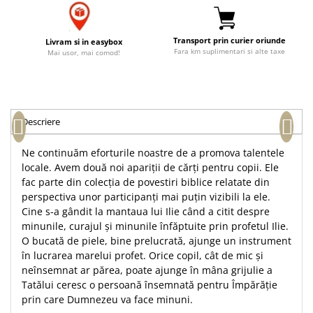
Accesorii birou
Instrumente teologice
Tablouri
Rame foto
Transilvania
Alte studii
Transport prin curier oriunde
Livram si in easybox
Tablouri din lemn
Fara km suplimentari si alte taxe
Atlase
Carti postale
Mai usor, mai comod!
Pungi cadou cu versete
Comentarii
Magneti
Puzzle
Dictionare
Enciclopedii
Sacoșă
Descriere
Literatura
Semne de carte
Biografii
Ne continuăm eforturile noastre de a promova talentele
Set cadou
Eseuri
locale. Avem două noi apariții de cărți pentru copii. Ele
Statuete
fac parte din colecția de povestiri biblice relatate din
Marturii
Sticle apa
perspectiva unor participanți mai puțin vizibili la ele.
Romane
Cine s-a gândit la mantaua lui Ilie când a citit despre
Suport pentru pahar
Meditatii
minunile, curajul și minunile înfăptuite prin profetul Ilie.
Tablouri
O bucată de piele, bine prelucrată, ajunge un instrument
Pedagogie
în lucrarea marelui profet. Orice copil, cât de mic și
Tablouri canvas
Poezii
neînsemnat ar părea, poate ajunge în mâna grijulie a
Termos
Tatălui ceresc o persoană însemnată pentru Împărăție
Reviste
prin care Dumnezeu va face minuni.
Sanatate