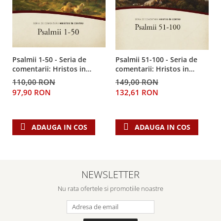
Despre afaceri
Dezvoltare personala
Leadership
Mediu
Sanatate / nutritie
Psalmii 1-50 - Seria de
Psalmii 51-100 - Seria de
comentarii: Hristos in
comentarii: Hristos in
centru
centru
110,00 RON
149,00 RON
97,90 RON
132,61 RON
ADAUGA IN COS
ADAUGA IN COS
NEWSLETTER
Nu rata ofertele si promotiile noastre