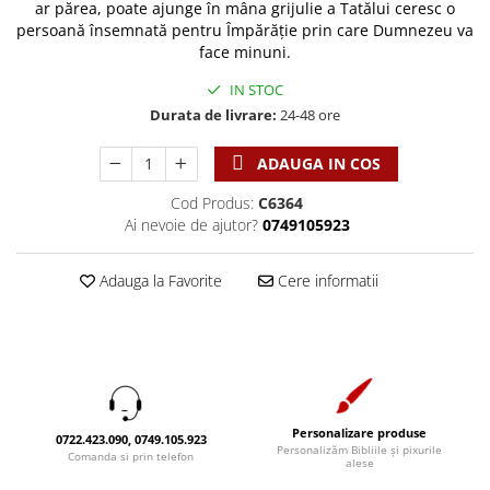
Discipline spirituale
ar părea, poate ajunge în mâna grijulie a Tatălui ceresc o
Pix plastic
Tablouri
persoană însemnată pentru Împărăție prin care Dumnezeu va
Rugaciune
Jocuri
Sibiu
face minuni.
Eseuri
Jurnale
Alte suveniruri
IN STOC
Familie
Carti postale
Jurnal de Rugaciune
Durata de livrare:
24-48 ore
Barbati
Jurnal
Limba Engleza
Cresterea copiilor
Magneti
Limba Română
ADAUGA IN COS
Femei
Suport pahar
Magneti
Cod Produs:
C6364
Relatii
Tablouri
Ai nevoie de ajutor?
0749105923
Foarte puternici
Sexualitate
Sinaia
Ornament
Tineri
Magneti
Adauga la Favorite
Cere informatii
Pentru birou
Viata de familie
Suport pahar
Pentru copii
Harfe / Partituri
Timisoara
Obiecte decorative
Instrumente pastorale
Alte suveniruri
Oglinda
Consiliere
Carti postale
Pix+Semn de carte
Despre biserica
Jurnale
Personalizare produse
Portofel
0722.423.090, 0749.105.923
Personalizăm Bibliile și pixurile
Predici/ Schite de predici
Magneti
Comanda si prin telefon
alese
Produse din lemn
Resurse studiu biblic
Suport pahar