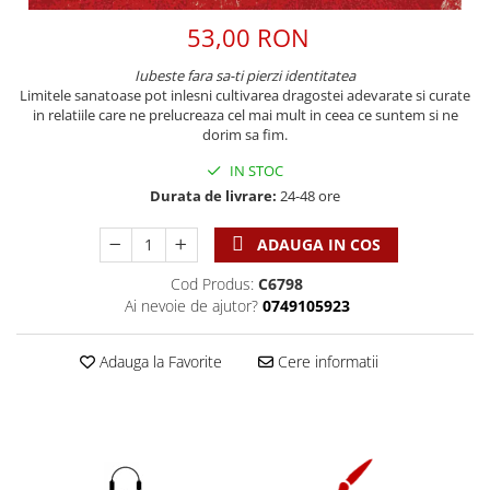
Discipline spirituale
Pix plastic
Tablouri
Viata crestina
53,00 RON
Rugaciune
Jocuri
Sibiu
Eseuri
Jurnale
Alte suveniruri
Iubeste fara sa-ti pierzi identitatea
Limitele sanatoase pot inlesni cultivarea dragostei adevarate si curate
Familie
Carti postale
Jurnal de Rugaciune
in relatiile care ne prelucreaza cel mai mult in ceea ce suntem si ne
Barbati
Jurnal
Limba Engleza
dorim sa fim.
Cresterea copiilor
Magneti
Limba Română
IN STOC
Femei
Suport pahar
Magneti
Durata de livrare:
24-48 ore
Relatii
Tablouri
Foarte puternici
ADAUGA IN COS
Sexualitate
Sinaia
Ornament
Tineri
Magneti
Pentru birou
Cod Produs:
C6798
Viata de familie
Ai nevoie de ajutor?
0749105923
Suport pahar
Pentru copii
Harfe / Partituri
Timisoara
Obiecte decorative
Adauga la Favorite
Cere informatii
Instrumente pastorale
Alte suveniruri
Oglinda
Consiliere
Carti postale
Pix+Semn de carte
Despre biserica
Jurnale
Portofel
Predici/ Schite de predici
Magneti
Produse din lemn
Resurse studiu biblic
Suport pahar