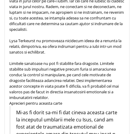
viata in jurul celor pe care-i iubim. Iar cei care ne iubesc isi cladesc
Despre afaceri
viata in jurul nostru. Radem, ne conectam si ne deconectam, ne
Dezvoltare personala
luptam si ne impacam, ne apropiem si ne instrainam, ne revenim
Leadership
si, cu toate acestea, se intampla adesea sa ne confruntam cu
dificultati care ne determina sa cautam ajutor si indrumare de la
Mediu
specialisti.
Sanatate / nutritie
Lysa Terkeurst nu promoveaza nicidecum ideea de a renunta la
relatii, dimpotriva, ea ofera indrumari pentru a iubi intr-un mod
sanatos si echilibrat.
Limitele sanatoase nu pot fi stabilite fara dragoste. Limitele
stabilite sub impulsuri negative precum furia si amaraciunea
conduc la control si manipulare, pe cand cele motivate de
dragoste faciliteaza adancirea relatiei. Desi implementarea
acestor concepte in viata poate fi dificila, va fi probabil cel mai
valoros pas de facut in directia insanatosirii emotionale si a
imbunatatirii relatiilor.
Aprecieri pentru aceasta carte
Mi-as fi dorit sa-mi fi dat cineva aceasta carte
la inceputul umblarii mele cu Isus, cand am
fost atat de traumatizata emotional de