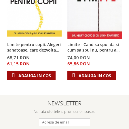
Limite pentru copii. Alegeri
Limite - Cand sa spui da si
sanatoase, care dezvolta
cum sa spui nu, pentru a
copii sanatosi
prelua controlul asupra
68,71 RON
74,00 RON
vietii tale
61,15 RON
65,86 RON
ADAUGA IN COS
ADAUGA IN COS
NEWSLETTER
Nu rata ofertele si promotiile noastre