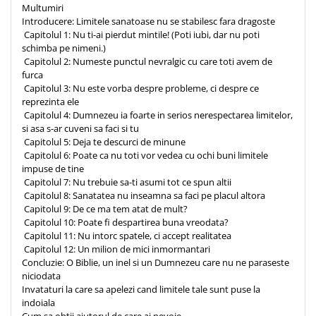
Multumiri
Introducere: Limitele sanatoase nu se stabilesc fara dragoste
Capitolul 1: Nu ti-ai pierdut mintile! (Poti iubi, dar nu poti
schimba pe nimeni.)
Capitolul 2: Numeste punctul nevralgic cu care toti avem de
furca
Capitolul 3: Nu este vorba despre probleme, ci despre ce
reprezinta ele
Capitolul 4: Dumnezeu ia foarte in serios nerespectarea limitelor,
si asa s-ar cuveni sa faci si tu
Capitolul 5: Deja te descurci de minune
Capitolul 6: Poate ca nu toti vor vedea cu ochi buni limitele
impuse de tine
Capitolul 7: Nu trebuie sa-ti asumi tot ce spun altii
Capitolul 8: Sanatatea nu inseamna sa faci pe placul altora
Capitolul 9: De ce ma tem atat de mult?
Capitolul 10: Poate fi despartirea buna vreodata?
Capitolul 11: Nu intorc spatele, ci accept realitatea
Capitolul 12: Un milion de mici inmormantari
Concluzie: O Biblie, un inel si un Dumnezeu care nu ne paraseste
niciodata
Invataturi la care sa apelezi cand limitele tale sunt puse la
indoiala