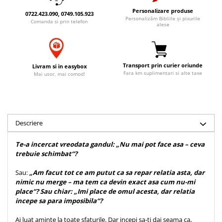
Accesorii birou
Instrumente teologice
Tablouri
Personalizare produse
0722.423.090, 0749.105.923
Personalizăm Bibliile și pixurile
Rame foto
Comanda si prin telefon
Transilvania
Alte studii
alese
Tablouri din lemn
Atlase
Carti postale
Pungi cadou cu versete
Comentarii
Magneti
Puzzle
Dictionare
Transport prin curier oriunde
Livram si in easybox
Fara km suplimentari si alte taxe
Mai usor, mai comod!
Enciclopedii
Sacoșă
Literatura
Semne de carte
Biografii
Set cadou
Eseuri
Descriere
Statuete
Marturii
Sticle apa
Romane
Te-a incercat vreodata gandul: „Nu mai pot face asa – ceva
trebuie schimbat“?
Suport pentru pahar
Meditatii
Tablouri
Pedagogie
Sau:
„Am facut tot ce am putut ca sa repar relatia asta, dar
nimic nu merge – ma tem ca devin exact asa cum nu-mi
Tablouri canvas
Poezii
place“? Sau chiar: „Imi place de omul acesta, dar relatia
Termos
incepe sa para imposibila“?
Reviste
Sanatate
Ai luat aminte la toate sfaturile. Dar incepi sa-ti dai seama ca,