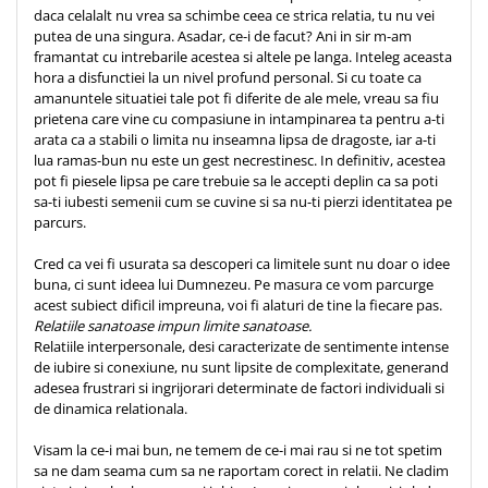
daca celalalt nu vrea sa schimbe ceea ce strica relatia, tu nu vei
Teologie
putea de una singura. Asadar, ce-i de facut? Ani in sir m-am
framantat cu intrebarile acestea si altele pe langa. Inteleg aceasta
A doua venire
hora a disfunctiei la un nivel profund personal. Si cu toate ca
Apologetica
amanuntele situatiei tale pot fi diferite de ale mele, vreau sa fiu
Dogmatica
prietena care vine cu compasiune in intampinarea ta pentru a-ti
arata ca a stabili o limita nu inseamna lipsa de dragoste, iar a-ti
Istoria Bisericii
lua ramas-bun nu este un gest necrestinesc. In definitiv, acestea
Misiune
pot fi piesele lipsa pe care trebuie sa le accepti deplin ca sa poti
Viata crestina
sa-ti iubesti semenii cum se cuvine si sa nu-ti pierzi identitatea pe
parcurs.
Contemporaneitate
Devotional
Cred ca vei fi usurata sa descoperi ca limitele sunt nu doar o idee
buna, ci sunt ideea lui Dumnezeu. Pe masura ce vom parcurge
Diverse
acest subiect dificil impreuna, voi fi alaturi de tine la fiecare pas.
Lupta Spirituala
Relatiile sanatoase impun limite sanatoase.
Relatiile interpersonale, desi caracterizate de sentimente intense
Schimbarea caracterului
de iubire si conexiune, nu sunt lipsite de complexitate, generand
Slujire
adesea frustrari si ingrijorari determinate de factori individuali si
Suferinta
de dinamica relationala.
Viata din belsug
Visam la ce-i mai bun, ne temem de ce-i mai rau si ne tot spetim
Viata de zi cu zi
sa ne dam seama cum sa ne raportam corect in relatii. Ne cladim