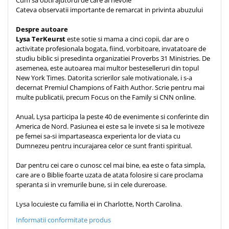
Cum sa obtii ajutorul de care ai nevoie
Cateva observatii importante de remarcat in privinta abuzului
Despre autoare
Lysa TerKeurst
este sotie si mama a cinci copii, dar are o
activitate profesionala bogata, fiind, vorbitoare, invatatoare de
studiu biblic si presedinta organizatiei Proverbs 31 Ministries. De
asemenea, este autoarea mai multor besteselleruri din topul
New York Times. Datorita scrierilor sale motivationale, i s-a
decernat Premiul Champions of Faith Author. Scrie pentru mai
multe publicatii, precum Focus on the Family si CNN online.
Anual, Lysa participa la peste 40 de evenimente si conferinte din
America de Nord. Pasiunea ei este sa le invete si sa le motiveze
pe femei sa-si impartaseasca experienta lor de viata cu
Dumnezeu pentru incurajarea celor ce sunt franti spiritual.
Dar pentru cei care o cunosc cel mai bine, ea este o fata simpla,
care are o Biblie foarte uzata de atata folosire si care proclama
speranta si in vremurile bune, si in cele dureroase.
Lysa locuieste cu familia ei in Charlotte, North Carolina.
Informatii conformitate produs