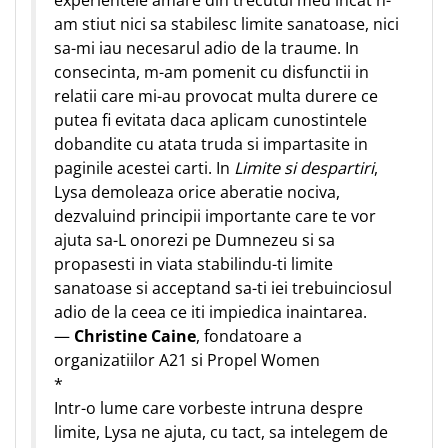
experientele amare din trecutul meu incat n-
am stiut nici sa stabilesc limite sanatoase, nici
sa-mi iau necesarul adio de la traume. In
consecinta, m-am pomenit cu disfunctii in
relatii care mi-au provocat multa durere ce
putea fi evitata daca aplicam cunostintele
dobandite cu atata truda si impartasite in
paginile acestei carti. In
Limite si despartiri
,
Lysa demoleaza orice aberatie nociva,
dezvaluind principii importante care te vor
ajuta sa-L onorezi pe Dumnezeu si sa
propasesti in viata stabilindu-ti limite
sanatoase si acceptand sa-ti iei trebuinciosul
adio de la ceea ce iti impiedica inaintarea.
—
Christine Caine
, fondatoare a
organizatiilor A21 si Propel Women
*
Intr-o lume care vorbeste intruna despre
limite, Lysa ne ajuta, cu tact, sa intelegem de