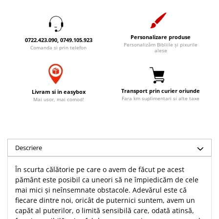
Accesorii birou
Instrumente teologice
Tablouri
Rame foto
Transilvania
Alte studii
Tablouri din lemn
Atlase
Carti postale
Personalizare produse
0722.423.090, 0749.105.923
Personalizăm Bibliile și pixurile
Pungi cadou cu versete
Comanda si prin telefon
Comentarii
Magneti
alese
Puzzle
Dictionare
Enciclopedii
Sacoșă
Literatura
Transport prin curier oriunde
Semne de carte
Livram si in easybox
Fara km suplimentari si alte taxe
Mai usor, mai comod!
Biografii
Set cadou
Eseuri
Statuete
Marturii
Sticle apa
Romane
Descriere
Suport pentru pahar
Meditatii
Tablouri
În scurta călătorie pe care o avem de făcut pe acest
Pedagogie
pământ este posibil ca uneori să ne împiedicăm de cele
Tablouri canvas
Poezii
mai mici și neînsemnate obstacole. Adevărul este că
Termos
Reviste
fiecare dintre noi, oricât de puternici suntem, avem un
capăt al puterilor, o limită sensibilă care, odată atinsă,
Sanatate