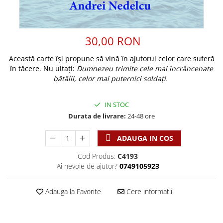
Discipline spirituale
Pix plastic
Tablouri
Rugaciune
Jocuri
Sibiu
Eseuri
Jurnale
Alte suveniruri
30,00 RON
Familie
Carti postale
Jurnal de Rugaciune
Această carte își propune să vină în ajutorul celor care suferă
Barbati
Jurnal
Limba Engleza
în tăcere. Nu uitați:
Dumnezeu trimite cele mai încrâncenate
Cresterea copiilor
Magneti
Limba Română
bătălii, celor mai puternici soldați.
Femei
Suport pahar
Magneti
Relatii
Tablouri
Foarte puternici
IN STOC
Sexualitate
Sinaia
Ornament
Durata de livrare:
24-48 ore
Tineri
Magneti
Pentru birou
Viata de familie
ADAUGA IN COS
Suport pahar
Pentru copii
Harfe / Partituri
Timisoara
Obiecte decorative
Cod Produs:
C4193
Instrumente pastorale
Ai nevoie de ajutor?
0749105923
Alte suveniruri
Oglinda
Consiliere
Carti postale
Pix+Semn de carte
Adauga la Favorite
Cere informatii
Despre biserica
Jurnale
Portofel
Predici/ Schite de predici
Magneti
Produse din lemn
Resurse studiu biblic
Suport pahar