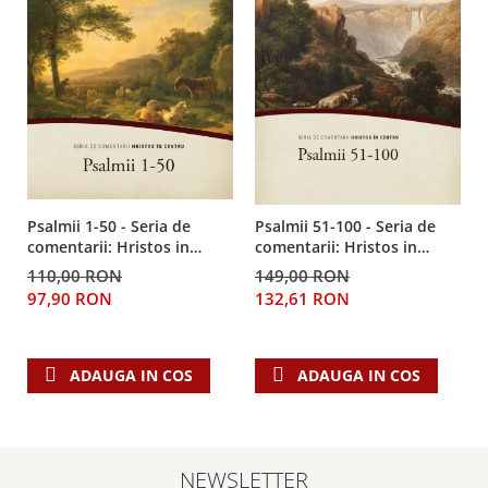
Psalmii 1-50 - Seria de
Psalmii 51-100 - Seria de
comentarii: Hristos in
comentarii: Hristos in
centru
centru
110,00 RON
149,00 RON
97,90 RON
132,61 RON
ADAUGA IN COS
ADAUGA IN COS
NEWSLETTER