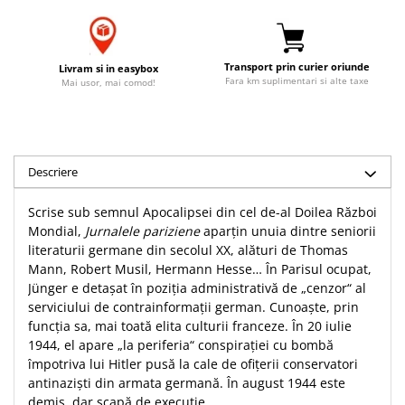
Accesorii birou
Instrumente teologice
Tablouri
Rame foto
Transilvania
Alte studii
Tablouri din lemn
Transport prin curier oriunde
Atlase
Carti postale
Livram si in easybox
Fara km suplimentari si alte taxe
Mai usor, mai comod!
Pungi cadou cu versete
Comentarii
Magneti
Puzzle
Dictionare
Enciclopedii
Sacoșă
Literatura
Semne de carte
Descriere
Biografii
Set cadou
Scrise sub semnul Apocalipsei din cel de-al Doilea Război
Eseuri
Statuete
Mondial,
Jurnalele pariziene
aparţin unuia dintre seniorii
Marturii
literaturii germane din secolul XX, alături de Thomas
Sticle apa
Romane
Mann, Robert Musil, Hermann Hesse… În Parisul ocupat,
Suport pentru pahar
Meditatii
Jünger e detaşat în poziţia administrativă de „cenzor“ al
serviciului de contrainformaţii german. Cunoaşte, prin
Tablouri
Pedagogie
funcţia sa, mai toată elita culturii franceze. În 20 iulie
Tablouri canvas
Poezii
1944, el apare „la periferia“ conspiraţiei cu bombă
împotriva lui Hitler pusă la cale de ofiţerii conservatori
Termos
Reviste
antinazişti din armata germană. În august 1944 este
Sanatate
demis, dar scapă de execuţie.