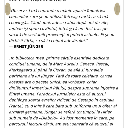
Teologie
„Observ că mă cuprinde o mânie aparte împotriva
A doua venire
oamenilor care și-au utilizat întreaga forţă ca să mă
convingă… Când apoi, adesea abia după ani de zile,
Apologetica
faptele îşi spun cuvântul, înţeleg că am fost tras pe
Dogmatica
sfoară de veritabili proxeneţi ai puterii actuale. Ei și-au
Istoria Bisericii
dichisit târfa, ca să ia chipul adevărului.“
Misiune
— ERNST JÜNGER
Viata crestina
„În biblioteca mea, printre cărţile esenţiale dedicate
Contemporaneitate
condiţiei umane, de la Marc Aureliu, Seneca, Pascal,
Devotional
Kierkegaard şi până la Cioran, se află şi Jurnalele
pariziene ale lui Jünger. Faţă de toate celelalte, cartea
Diverse
aceasta are o pecete unică: ea vorbeşte, chiar
Lupta Spirituala
dinlăuntrul imperiului Răului, despre suprema înjosire a
Schimbarea caracterului
fiinţei umane. Paradoxul Jurnalelor este că autorul
Slujire
deplânge soarta evreilor ridicaţi de Gestapo în capitala
Franţei, cu o inimă care bate sub uniforma unui ofiţer al
Suferinta
armatei germane. Jünger se referă tot timpul la Hitler
Viata din belsug
sub numele de «Diabolo». Au fost momente în care, pe
Viata de zi cu zi
parcursul lecturii cărţii, am avut senzaţia că autorul ei