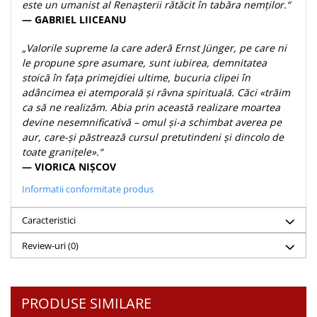
Despre afaceri
este un umanist al Renaşterii rătăcit în tabăra nemţilor.“
— GABRIEL LIICEANU
Dezvoltare personala
Leadership
„Valorile supreme la care aderă Ernst Jünger, pe care ni
Mediu
le propune spre asumare, sunt iubirea, demnitatea
stoică în faţa primejdiei ultime, bucuria clipei în
Sanatate / nutritie
adâncimea ei atemporală şi râvna spirituală. Căci «trăim
ca să ne realizăm. Abia prin această realizare moartea
devine nesemnificativă – omul şi-a schimbat averea pe
aur, care-şi păstrează cursul pretutindeni şi dincolo de
toate graniţele».“
— VIORICA NIŞCOV
Informatii conformitate produs
Caracteristici
Review-uri
(0)
PRODUSE SIMILARE