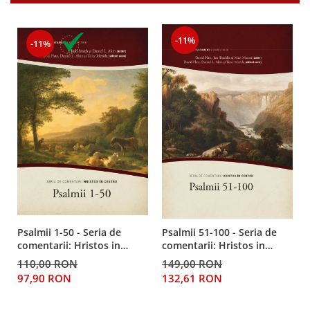
-11%
-11%
Psalmii 1-50 - Seria de
Psalmii 51-100 - Seria de
comentarii: Hristos in
comentarii: Hristos in
centru
centru
110,00 RON
149,00 RON
97,90 RON
132,61 RON