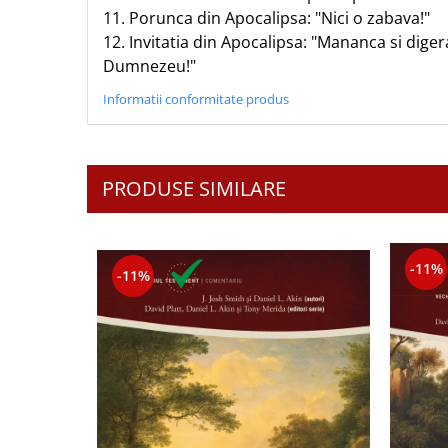
Contemporaneitate
11. Porunca din Apocalipsa: "Nici o zabava!"
Devotional
12. Invitatia din Apocalipsa: "Mananca si diger
Diverse
Dumnezeu!"
Lupta Spirituala
Informatii conformitate produs
Schimbarea caracterului
Slujire
Suferinta
PRODUSE SIMILARE
Viata din belsug
Viata de zi cu zi
Despre afaceri
-11%
Dezvoltare personala
-11%
Leadership
Mediu
Sanatate / nutritie