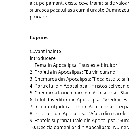
Biografii
aici, pe pamant, exista ceva trainic si de valoa
Set cadou
Eseuri
si urasca pacatul asa cum il uraste Dumnezeu.
Statuete
Marturii
picioare!
Sticle apa
Romane
Suport pentru pahar
Meditatii
Cuprins
Tablouri
Pedagogie
Tablouri canvas
Poezii
Cuvant inainte
Termos
Introducere
Reviste
1. Tema in Apocalipsa: "Isus este biruitor!"
Sanatate
2. Profetia in Apocalipsa: "Eu vin curand!"
Teologie
3. Chemarea din Apocalipsa: "Pocaieste-te si fi
A doua venire
4. Portretul din Apocalipsa: "Hristos cel vesnic
Apologetica
5. Chemarea la inchinare din Apocalipsa: "Sfant
6. Titlul doveditor din Apocalipsa: "Vrednic est
Dogmatica
7. Inceputul judecatilor din Apocalipsa: "Cei pa
Istoria Bisericii
8. Biruitorii din Apocalipsa: "Afara din marele 
Misiune
9. Faptele supranaturale din Apocalipsa: "Suna
Viata crestina
10. Decizia oamenilor din Apocalipsa: "Nu ne 