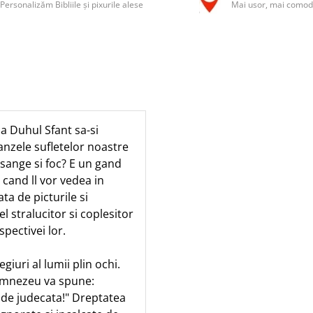
Personalizăm Bibliile și pixurile alese
Mai usor, mai comod
a Duhul Sfant sa-si
anzele sufletelor noastre
u sange si foc? E un gand
i cand ll vor vedea in
ata de picturile si
el stralucitor si coplesitor
spectivei lor.
iuri al lumii plin ochi.
Dumnezeu va spune:
e de judecata!" Dreptatea