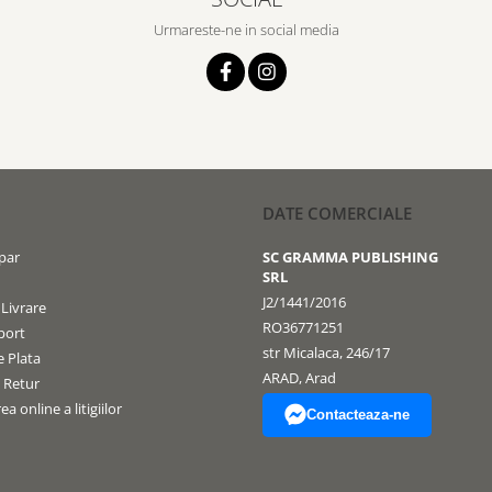
Urmareste-ne in social media
DATE COMERCIALE
par
SC GRAMMA PUBLISHING
SRL
J2/1441/2016
 Livrare
RO36771251
port
str Micalaca, 246/17
 Plata
ARAD, Arad
e Retur
a online a litigiilor
Contacteaza-ne