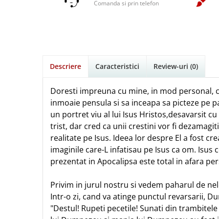
Istorie
Suport Pahar
Copii
Comanda si prin telefon
Povesti care spun adevarul
Medii
Psihologie
Cluj-Napoca
Mici
Cutie cu versete
Puiul Istet
Filosofie
Iasi
Noul Testament
Display foto
R. C. Sproul
Alte studii
Oradea
Pentru adolescenti
Emblema auto
Romane
Critica de arta
Alte suveniruri
Pentru femei
Felicitare
cultura generala
Timothy Keller
Descriere
Caracteristici
Review-uri
(0)
Carti postale
Psihologie practica
Husă Biblie
Vestea buna pentru inimi micute
Jurnale
Stiinta
Doresti impreuna cu mine, in mod personal, c
Instrumente de scris
Veveritele de la Marea Moarta
Magneti
inmoaie pensula si sa inceapa sa picteze pe p
Devotional zilnic
Pix metalic
Suport pahar
Viata crestina
un portret viu al lui Isus Hristos,desavarsit c
Discipline spirituale
Pix plastic
Tablouri
trist, dar cred ca unii crestini vor fi dezamagit
Rugaciune
Jocuri
Sibiu
realitate pe Isus. Ideea lor despre El a fost cre
Eseuri
imaginile care-L infatisau pe Isus ca om. Isus c
Jurnale
Alte suveniruri
prezentat in Apocalipsa este total in afara per
Familie
Carti postale
Jurnal de Rugaciune
Barbati
Jurnal
Limba Engleza
Privim in jurul nostru si vedem paharul de neleg
Cresterea copiilor
Magneti
Limba Română
Intr-o zi, cand va atinge punctul revarsarii, 
Femei
Suport pahar
Magneti
"Destul! Rupeti pecetile! Sunati din trambitel
Relatii
Tablouri
Foarte puternici