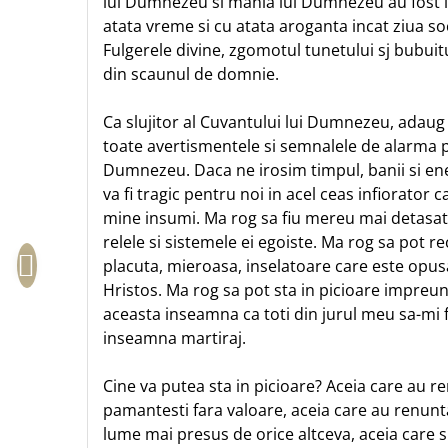
lui Dumnezeu si mania lui Dumnezeu au fost i
Sexualitate
Sinaia
Ornament
atata vreme si cu atata aroganta incat ziua soc
Tineri
Magneti
Fulgerele divine, zgomotul tunetului sj bubuitu
Pentru birou
Viata de familie
din scaunul de domnie.
Suport pahar
Pentru copii
Harfe / Partituri
Timisoara
Obiecte decorative
Ca slujitor al Cuvantului lui Dumnezeu, adaug
Instrumente pastorale
Alte suveniruri
Oglinda
toate avertismentele si semnalele de alarma pe
Consiliere
Carti postale
Pix+Semn de carte
Dumnezeu. Daca ne irosim timpul, banii si ene
Despre biserica
Jurnale
va fi tragic pentru noi in acel ceas infiorator 
Portofel
Predici/ Schite de predici
Magneti
mine insumi. Ma rog sa fiu mereu mai detasat
Produse din lemn
Resurse studiu biblic
Suport pahar
relele si sistemele ei egoiste. Ma rog sa pot 
Accesorii birou
Instrumente teologice
Tablouri
placuta, mieroasa, inselatoare care este opu
Rame foto
Transilvania
Hristos. Ma rog sa pot sta in picioare impreuna
Alte studii
Tablouri din lemn
aceasta inseamna ca toti din jurul meu sa-mi 
Atlase
Carti postale
Pungi cadou cu versete
inseamna martiraj.
Comentarii
Magneti
Puzzle
Dictionare
Cine va putea sta in picioare? Aceia care au ren
Enciclopedii
Sacoșă
pamantesti fara valoare, aceia care au renunt
Literatura
Semne de carte
lume mai presus de orice altceva, aceia care s