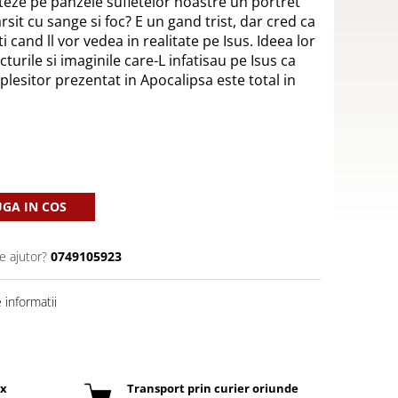
cteze pe panzele sufletelor noastre un portret
arsit cu sange si foc? E un gand trist, dar cred ca
i cand ll vor vedea in realitate pe Isus. Ideea lor
cturile si imaginile care-L infatisau pe Isus ca
oplesitor prezentat in Apocalipsa este total in
GA IN COS
e ajutor?
0749105923
informatii
ox
Transport prin curier oriunde