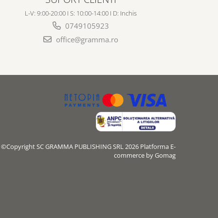
L-V: 9:00-20:00 I S: 10:00-14:00 I D: Inchis
0749105923
office@gramma.ro
©Copyright SC GRAMMA PUBLISHING SRL 2026
Platforma E-
commerce by Gomag