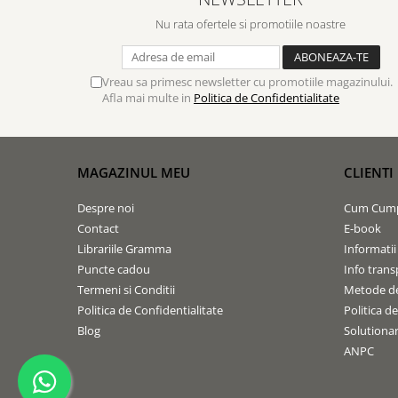
Nu rata ofertele si promotiile noastre
Vreau sa primesc newsletter cu promotiile magazinului.
Afla mai multe in
Politica de Confidentialitate
MAGAZINUL MEU
CLIENTI
Despre noi
Cum Cum
Contact
E-book
Librariile Gramma
Informatii
Puncte cadou
Info trans
Termeni si Conditii
Metode de
Politica de Confidentialitate
Politica d
Blog
Solutionare
ANPC