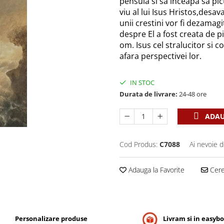
pensula si sa inceapa sa pi
viu al lui Isus Hristos,desav
unii crestini vor fi dezamagit
despre El a fost creata de pi
om. Isus cel stralucitor si c
afara perspectivei lor.
IN STOC
Durata de livrare:
24-48 ore
ADAU
Cod Produs:
C7088
Ai nevoie d
Adauga la Favorite
Cere 
Personalizare produse
Livram si in easyb