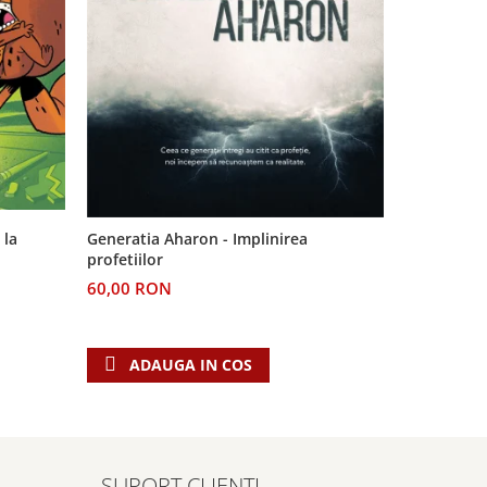
-11%
 la
Generatia Aharon - Implinirea
Pe urmele v
profetiilor
Dincolo de
60,00 RON
24,00 RO
ADAUGA IN COS
ADAU
SUPORT CLIENTI