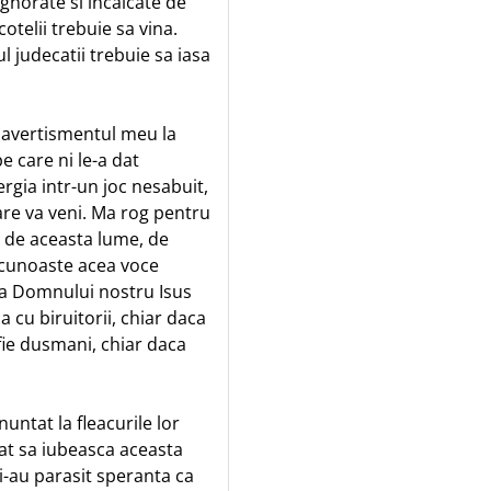
gnorate si incalcate de
otelii trebuie sa vina.
l judecatii trebuie sa iasa
 avertismentul meu la
 care ni le-a dat
rgia intr-un joc nesabuit,
care va veni. Ma rog pentru
 de aceasta lume, de
recunoaste acea voce
sa Domnului nostru Isus
 cu biruitorii, chiar daca
fie dusmani, chiar daca
untat la fleacurile lor
at sa iubeasca aceasta
i-au parasit speranta ca