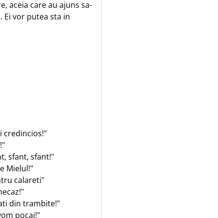
re, aceia care au ajuns sa-
 Ei vor putea sta in
i credincios!"
!"
, sfant, sfant!"
e Mielul!"
tru calareti"
necaz!"
ti din trambite!"
vom pocai!"