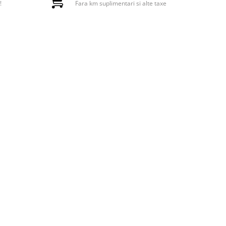
!
Fara km suplimentari si alte taxe