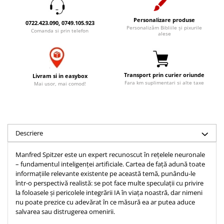
Accesorii birou
Instrumente teologice
Tablouri
Personalizare produse
Rame foto
Transilvania
0722.423.090, 0749.105.923
Alte studii
Personalizăm Bibliile și pixurile
Comanda si prin telefon
Tablouri din lemn
alese
Atlase
Carti postale
Pungi cadou cu versete
Comentarii
Magneti
Puzzle
Dictionare
Transport prin curier oriunde
Livram si in easybox
Enciclopedii
Sacoșă
Fara km suplimentari si alte taxe
Mai usor, mai comod!
Literatura
Semne de carte
Biografii
Set cadou
Eseuri
Statuete
Marturii
Descriere
Sticle apa
Romane
Manfred Spitzer este un expert recunoscut în rețelele neuronale
Suport pentru pahar
Meditatii
– fundamentul inteligenței artificiale. Cartea de față adună toate
Tablouri
Pedagogie
informațiile relevante existente pe această temă, punându-le
într-o perspectivă realistă: se pot face multe speculații cu privire
Tablouri canvas
Poezii
la foloasele și pericolele integrării IA în viața noastră, dar nimeni
nu poate prezice cu adevărat în ce măsură ea ar putea aduce
Termos
Reviste
salvarea sau distrugerea omenirii.
Sanatate