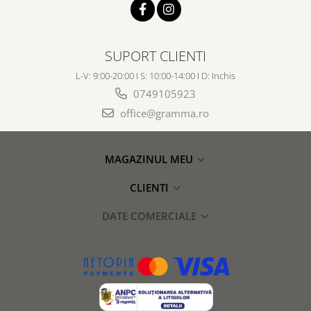
SUPORT CLIENTI
L-V: 9:00-20:00 I S: 10:00-14:00 I D: Inchis
0749105923
office@gramma.ro
MAGAZINUL MEU
CLIENTI
DATE COMERCIALE