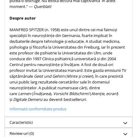
putea-o distruge. Nu există lectură mai captivantă în acest
Despre afaceri
moment.“ —
Querblatt
Dezvoltare personala
Leadership
Despre autor
Mediu
MANFRED SPITZER (n. 1958) este unul dintre cei mai faimoși
Sanatate / nutritie
specialiști în neuroștiințe din Germania, foarte implicat în
dezbaterile despre tehnologie și educație. A studiat medicina,
psihologia și filozofia la Universitatea din Freiburg, iar în prezent
este profesor de psihiatrie la Universitatea din Ulm, unde
conduce din 1997 Clinica psihiatrică universitară și din 2004
Centrul pentru neuroștiințe și învățare. A fost de două ori
profesor invitat la Universitatea Harvard. Este gazda emisiunii TV
săptămânale
Geist und Gehirn
(
Minte și creier
), în care prezintă
unui public larg rezultatele cercetărilor sale în domeniul
neuroștiințelor. A publicat numeroase cărți, dintre
care
Lernen
(
Învățarea
),
Vorsicht Bildschirm!
(
Atenție, ecran!
)
și
Digitale Demenz
au devenit bestselleruri.
Informatii conformitate produs
Caracteristici
Review-uri
(0)