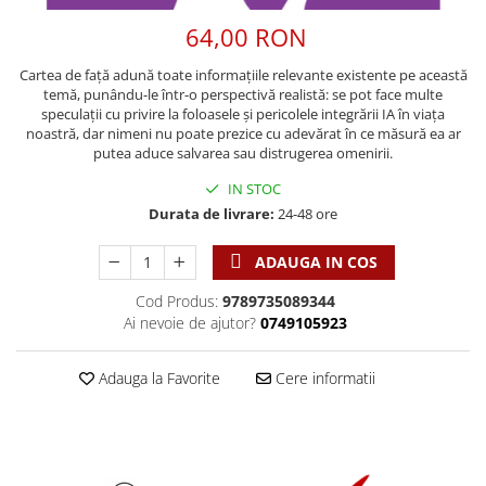
Discipline spirituale
Pix plastic
Tablouri
Viata crestina
64,00 RON
Rugaciune
Jocuri
Sibiu
Eseuri
Jurnale
Alte suveniruri
Cartea de față adună toate informațiile relevante existente pe această
temă, punându-le într-o perspectivă realistă: se pot face multe
Familie
Carti postale
Jurnal de Rugaciune
speculații cu privire la foloasele și pericolele integrării IA în viața
Barbati
Jurnal
Limba Engleza
noastră, dar nimeni nu poate prezice cu adevărat în ce măsură ea ar
putea aduce salvarea sau distrugerea omenirii.
Cresterea copiilor
Magneti
Limba Română
Femei
Suport pahar
IN STOC
Magneti
Durata de livrare:
24-48 ore
Relatii
Tablouri
Foarte puternici
Sexualitate
Sinaia
Ornament
ADAUGA IN COS
Tineri
Magneti
Pentru birou
Viata de familie
Cod Produs:
9789735089344
Suport pahar
Pentru copii
Ai nevoie de ajutor?
0749105923
Harfe / Partituri
Timisoara
Obiecte decorative
Instrumente pastorale
Alte suveniruri
Oglinda
Adauga la Favorite
Cere informatii
Consiliere
Carti postale
Pix+Semn de carte
Despre biserica
Jurnale
Portofel
Predici/ Schite de predici
Magneti
Produse din lemn
Resurse studiu biblic
Suport pahar