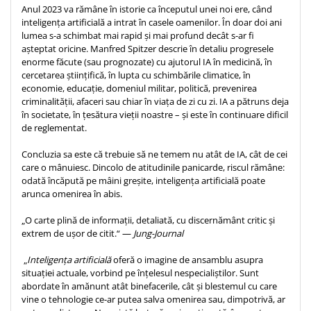
Anul 2023 va rămâne în istorie ca începutul unei noi ere, când
Teologie
inteligența artificială a intrat în casele oamenilor. În doar doi ani
lumea s-a schimbat mai rapid și mai profund decât s-ar fi
A doua venire
așteptat oricine. Manfred Spitzer descrie în detaliu progresele
Apologetica
enorme făcute (sau prognozate) cu ajutorul IA în medicină, în
Dogmatica
cercetarea științifică, în lupta cu schimbările climatice, în
economie, educație, domeniul militar, politică, prevenirea
Istoria Bisericii
criminalității, afaceri sau chiar în viața de zi cu zi. IA a pătruns deja
Misiune
în societate, în țesătura vieții noastre – și este în continuare dificil
Viata crestina
de reglementat.
Contemporaneitate
Concluzia sa este că trebuie să ne temem nu atât de IA, cât de cei
Devotional
care o mânuiesc. Dincolo de atitudinile panicarde, riscul rămâne:
odată încăpută pe mâini greșite, inteligența artificială poate
Diverse
arunca omenirea în abis.
Lupta Spirituala
„O carte plină de informații, detaliată, cu discernământ critic și
Schimbarea caracterului
extrem de ușor de citit.“ —
Jung-Journal
Slujire
Suferinta
„
Inteligența artificială
oferă o imagine de ansamblu asupra
situației actuale, vorbind pe înțelesul nespecialiștilor. Sunt
Viata din belsug
abordate în amănunt atât binefacerile, cât și blestemul cu care
Viata de zi cu zi
vine o tehnologie ce-ar putea salva omenirea sau, dimpotrivă, ar