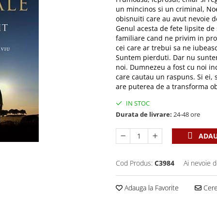
un mincinos si un criminal, Noe
obisnuiti care au avut nevoie 
Genul acesta de fete lipsite de
familiare cand ne privim in prop
cei care ar trebui sa ne iubeas
Suntem pierduti. Dar nu sunte
noi. Dumnezeu a fost cu noi inc
care cautau un raspuns. Si ei,
are puterea de a transforma obi
IN STOC
Durata de livrare:
24-48 ore
ADAU
Cod Produs:
C3984
Ai nevoie d
Adauga la Favorite
Cere 