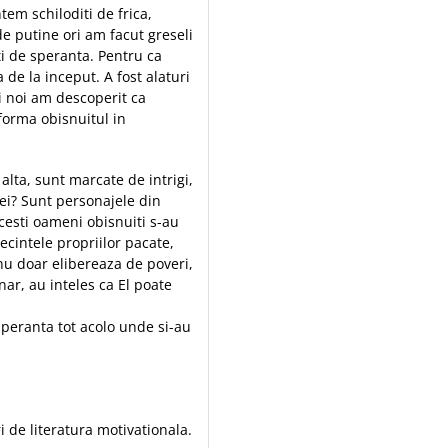
tem schiloditi de frica,
de putine ori am facut greseli
i de speranta. Pentru ca
de la inceput. A fost alaturi
si noi am descoperit ca
forma obisnuitul in
alta, sunt marcate de intrigi,
 ei? Sunt personajele din
cesti oameni obisnuiti s-au
secintele propriilor pacate,
nu doar elibereaza de poveri,
nar, au inteles ca El poate
speranta tot acolo unde si-au
 de literatura motivationala.