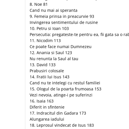
Contemporaneitate
8. Noe 81
Devotional
Cand nu mai ai speranta
9. Femeia prinsa in preacurvie 93
Diverse
Invingerea sentimentului de rusine
Lupta Spirituala
10. Petru si Ioan 103
Schimbarea caracterului
Persecutia: pregateste-te pentru ea, fii gata sa o ra
Slujire
11. Nicodim 113
Ce poate face numai Dumnezeu
Suferinta
12. Anania si Saul 123
Viata din belsug
Nu renunta la Saul al tau
Viata de zi cu zi
13. David 133
Prabusiri colosale
Despre afaceri
14. Fratii lui Isus 143
Dezvoltare personala
Cand nu te intelegi cu restul familiei
Leadership
15. Ologul de la poarta frumoasa 153
Mediu
Vezi nevoia, atinge-i pe suferinzi
Sanatate / nutritie
16. Isaia 163
Diferit in sfintenie
17. Indracitul din Gadara 173
Alungarea iadului
18. Leprosul vindecat de Isus 183