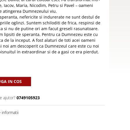
, Iacov, Maria, Nicodim, Petru si Pavel – oameni
de atingerea Dumnezeului viu.
 speranta, nefericite si indurerate ne sunt destul de
riile oglinzi. Suntem schiloditi de frica, respinsi de
ca si nu de putine ori am facut greseli rasunatoare.
m lipsiti de speranta. Pentru ca Dumnezeu este cu
a de la inceput. A fost alaturi de toti acei oameni
 si noi am descoperit ca Dumnezeul care este cu noi
snuitul in extraordinar si de a gasi ce era pierdut.
GA IN COS
e ajutor?
0749105923
informatii