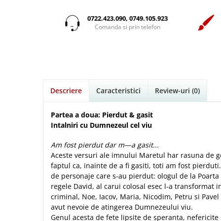
Istorie
Suport Pahar
Copii
Povesti care spun adevarul
Medii
Psihologie
Cluj-Napoca
Mici
Cutie cu versete
0722.423.090, 0749.105.923
Puiul Istet
Filosofie
Comanda si prin telefon
Iasi
Noul Testament
Display foto
R. C. Sproul
Alte studii
Oradea
Pentru adolescenti
Emblema auto
Romane
Critica de arta
Alte suveniruri
Pentru femei
Felicitare
cultura generala
Timothy Keller
Carti postale
Psihologie practica
Husă Biblie
Vestea buna pentru inimi micute
Jurnale
Descriere
Caracteristici
Review-uri
(0)
Stiinta
Instrumente de scris
Veveritele de la Marea Moarta
Magneti
Devotional zilnic
Pix metalic
Suport pahar
Viata crestina
Partea a doua: Pierdut & gasit
Discipline spirituale
Pix plastic
Tablouri
Intalniri cu Dumnezeul cel viu
Rugaciune
Jocuri
Sibiu
Am fost pierdut dar m—a gasit...
Eseuri
Jurnale
Alte suveniruri
Aceste versuri ale imnului Maretul har rasuna de g
Familie
Carti postale
faptul ca, inainte de a fi gasiti, toti am fost pierdut
Jurnal de Rugaciune
de personaje care s-au pierdut: ologul de la Poarta
Barbati
Jurnal
Limba Engleza
regele David, al carui colosal esec l-a transformat 
Cresterea copiilor
Magneti
Limba Română
criminal, Noe, Iacov, Maria, Nicodim, Petru si Pavel
Femei
Suport pahar
Magneti
avut nevoie de atingerea Dumnezeului viu.
Relatii
Tablouri
Genul acesta de fete lipsite de speranta, nefericite
Foarte puternici