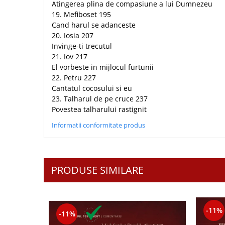
Atingerea plina de compasiune a lui Dumnezeu
19. Mefiboset 195
Cand harul se adanceste
20. Iosia 207
Invinge-ti trecutul
21. Iov 217
El vorbeste in mijlocul furtunii
22. Petru 227
Cantatul cocosului si eu
23. Talharul de pe cruce 237
Povestea talharului rastignit
Informatii conformitate produs
PRODUSE SIMILARE
-11%
-11%