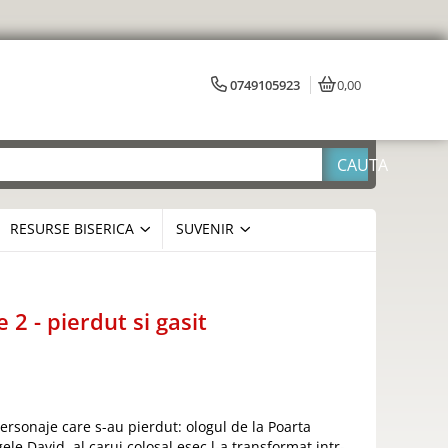
0749105923
0,00
RESURSE BISERICA
SUVENIR
e 2 - pierdut si gasit
ersonaje care s-au pierdut: ologul de la Poarta
ele David, al carui colosal esec l-a transformat intr-