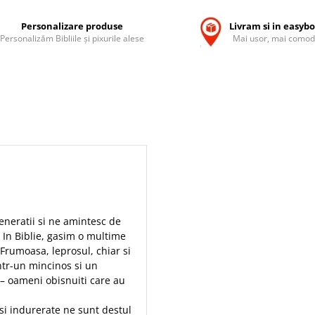
Personalizare produse
Livram si in easyb
Personalizăm Bibliile și pixurile alese
Mai usor, mai comod
eneratii si ne amintesc de
i. In Biblie, gasim o multime
 Frumoasa, leprosul, chiar si
intr-un mincinos si un
 – oameni obisnuiti care au
 si indurerate ne sunt destul