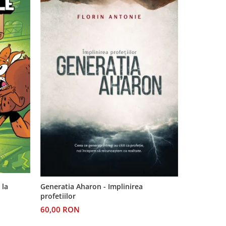
-11%
 la
Generatia Aharon - Implinirea
Pe urmele v
profetiilor
Dincolo de
60,00 RON
24,00 RO