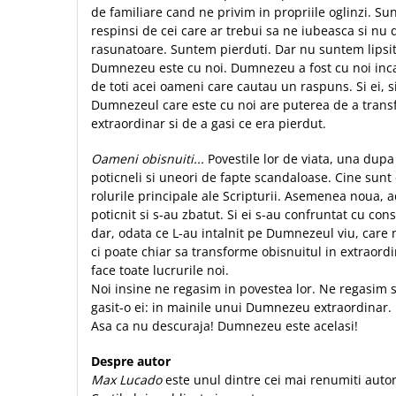
de familiare cand ne privim in propriile oglinzi. Sun
Sexualitate
Sinaia
Ornament
respinsi de cei care ar trebui sa ne iubeasca si nu 
Tineri
Magneti
Pentru birou
rasunatoare. Suntem pierduti. Dar nu suntem lipsit
Viata de familie
Suport pahar
Pentru copii
Dumnezeu este cu noi. Dumnezeu a fost cu noi inca 
Harfe / Partituri
de toti acei oameni care cautau un raspuns. Si ei, 
Timisoara
Obiecte decorative
Dumnezeul care este cu noi are puterea de a trans
Instrumente pastorale
Alte suveniruri
Oglinda
extraordinar si de a gasi ce era pierdut.
Consiliere
Carti postale
Pix+Semn de carte
Oameni obisnuiti...
Povestile lor de viata, una dupa 
Despre biserica
Jurnale
Portofel
poticneli si uneori de fapte scandaloase. Cine sunt
Predici/ Schite de predici
Magneti
rolurile principale ale Scripturii. Asemenea noua, a
Produse din lemn
Resurse studiu biblic
Suport pahar
poticnit si s-au zbatut. Si ei s-au confruntat cu con
Accesorii birou
Instrumente teologice
Tablouri
dar, odata ce L-au intalnit pe Dumnezeul viu, care 
Rame foto
ci poate chiar sa transforme obisnuitul in extraordi
Transilvania
Alte studii
face toate lucrurile noi.
Tablouri din lemn
Atlase
Carti postale
Noi insine ne regasim in povestea lor. Ne regasim 
Pungi cadou cu versete
Comentarii
Magneti
gasit-o ei: in mainile unui Dumnezeu extraordinar.
Puzzle
Asa ca nu descuraja! Dumnezeu este acelasi!
Dictionare
Enciclopedii
Sacoșă
Despre autor
Literatura
Semne de carte
Max Lucado
este unul dintre cei mai renumiti autori