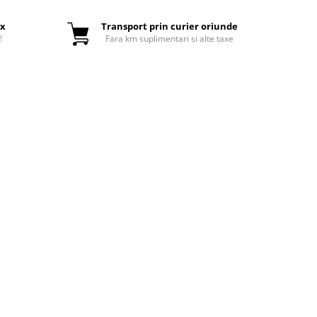
ox
Transport prin curier oriunde
!
Fara km suplimentari si alte taxe