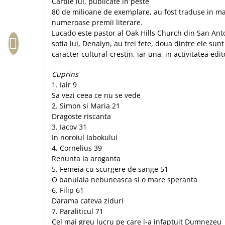
Cartile lui, publicate in peste
Biografii
Set cadou
80 de mili­oane de exemplare, au fost traduse in mai
Eseuri
Statuete
numeroase premii literare.
Marturii
Lucado este pastor al Oak Hills Church din San Ant
Sticle apa
Romane
sotia lui, Denalyn, au trei fete, doua dintre ele sunt 
Suport pentru pahar
caracter cultural‑crestin, iar una, in activitatea edit
Meditatii
Tablouri
Pedagogie
Cuprins
Tablouri canvas
1. Iair 9
Poezii
Sa vezi ceea ce nu se vede
Termos
Reviste
2. Simon si Maria 21
Dragoste riscanta
Sanatate
3. Iacov 31
Teologie
In noroiul Iabokului
A doua venire
4. Cornelius 39
Renunta la aroganta
Apologetica
5. Femeia cu scurgere de sange 51
Dogmatica
O banuiala nebuneasca si o mare speranta
Istoria Bisericii
6. Filip 61
Misiune
Darama cateva ziduri
7. Paraliticul 71
Viata crestina
Cel mai greu lucru pe care l-a infaptuit Dumnezeu