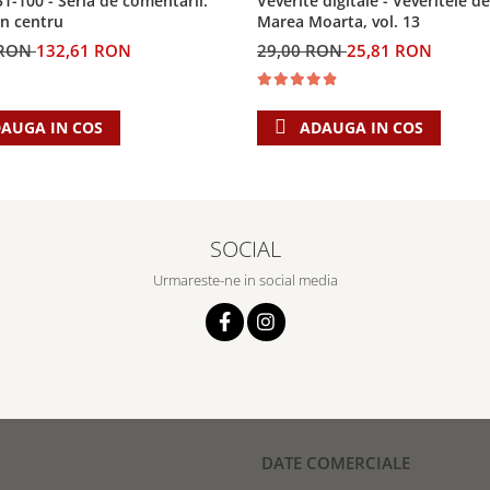
Veverite digitale - Veveritele de
51-100 - Seria de comentarii:
Marea Moarta, vol. 13
in centru
29,00 RON
25,81 RON
 RON
132,61 RON
ADAUGA IN COS
AUGA IN COS
SOCIAL
Urmareste-ne in social media
DATE COMERCIALE