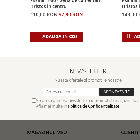
Psalmii 1-50 - Seria de comentarii:
Psalmii 
Hristos in centru
Hristos 
110,00 RON
97,90 RON
149,00
ADAUGA IN COS
AD
NEWSLETTER
Nu rata ofertele si promotiile noastre
Vreau sa primesc newsletter cu promotiile magazinului.
Afla mai multe in
Politica de Confidentialitate
MAGAZINUL MEU
CLIENTI