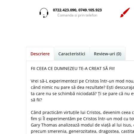
Istorie
Suport Pahar
Copii
Pentru predicatori
Mari
Psihologie
Cluj-Napoca
0722.423.090, 0749.105.923
Cutie cu versete
Povesti care spun adevarul
Medii
Comanda si prin telefon
Filosofie
Iasi
Mici
Display foto
Puiul Istet
Alte studii
Oradea
Noul Testament
Emblema auto
R. C. Sproul
Critica de arta
Alte suveniruri
Pentru adolescenti
Felicitare
cultura generala
Romane
Carti postale
Pentru femei
Psihologie practica
Husă Biblie
Timothy Keller
Jurnale
Descriere
Caracteristici
Review-uri
(0)
Stiinta
Instrumente de scris
Vestea buna pentru inimi micute
Magneti
Devotional zilnic
Pix metalic
Suport pahar
Veveritele de la Marea Moarta
FII CEEA CE DUMNEZEU TE-A CREAT SĂ FII!
Discipline spirituale
Pix plastic
Tablouri
Viata crestina
Vrei să-L experimentezi pe Cristos într-un mod nou, 
Rugaciune
Jocuri
Sibiu
când nimic nu pare să dea rezultate? Eşti descuraja
Eseuri
Jurnale
Alte suveniruri
ta care nu se schimbă niciodată? Ţi se pare că nu e
Familie
să fii?
Carti postale
Jurnal de Rugaciune
Barbati
Jurnal
Limba Engleza
Când practicăm virtuţile lui Cristos, devenim ceea
Cresterea copiilor
Magneti
Limba Română
fim şi Îl experimentăm pe Cristos într-un mod cu to
Femei
Suport pahar
Magneti
Gary Thomas analizează modul de viaţă al lui Isus, c
Relatii
Tablouri
precum smerenia, generozitatea, dragostea, castita
Foarte puternici