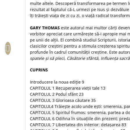
multe altele. Descoperă transformarea pe termen l
Sexualitate
Sinaia
Ornament
rezultat al faptului că-L urmezi pe Isus şi dezvăluie
Tineri
Magneti
Pentru birou
îţi trăieşti viaţa de zi cu zi, o viaţă radical transfo
Viata de familie
Suport pahar
Pentru copii
Harfe / Partituri
GARY THOMAS
este autorul mai multor cărţi deveni
Timisoara
Obiecte decorative
vorbitor apreciat care urmăreşte să-i apropie mai 
Instrumente pastorale
Alte suveniruri
Oglinda
pe unii de alţii. El combină studiul Scripturii, istoria 
Consiliere
Carti postale
clasicilor creştini pentru a stimula creşterea spiritu
Pix+Semn de carte
profunde în cadrul comunităţii creştine. Este autoru
Despre biserica
Jurnale
Portofel
spatele şi să pleci, Căsătorie sfântă, Influenţa sacră
Predici/ Schite de predici
Magneti
Produse din lemn
Resurse studiu biblic
Suport pahar
CUPRINS
Accesorii birou
Instrumente teologice
Tablouri
Introducere la noua ediție 9
Rame foto
Transilvania
Alte studii
CAPITOLUL 1 Recuperarea vieții tale 13
Tablouri din lemn
Atlase
Carti postale
CAPITOLUL 2 Podul sfânt 23
Pungi cadou cu versete
Comentarii
Magneti
CAPITOLUL 3 Glorioasa căutare 35
Puzzle
CAPITOLUL4 Trăiește acolo unde ești: smerenia, par
Dictionare
CAPITOLUL 5 Spiritul frumos: smerenia, partea a d
Enciclopedii
Sacoșă
CAPITOLUL 6 Odihna în situațiile din prezent: pred
Literatura
Semne de carte
CAPITOLUL 7 Libertatea din interior: detașarea 83