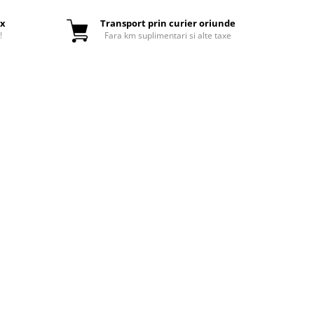
ox
Transport prin curier oriunde
!
Fara km suplimentari si alte taxe