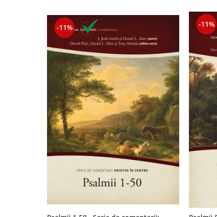
Contemporaneitate
Devotional
-11%
-11%
Diverse
Lupta Spirituala
Schimbarea caracterului
Slujire
Suferinta
Viata din belsug
Viata de zi cu zi
Despre afaceri
Dezvoltare personala
Leadership
Mediu
Sanatate / nutritie