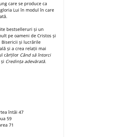
ung care se produce ca
 gloria Lui în modul în care
rmată.
te bestselleruri şi un
mult pe oameni de Cristos şi
Bisericii şi lucrările
ală şi a crea relaţii mai
l cărţilor
Când să întorci
şi
Credinţa adevărată.
tea întâi 47
oua 59
area 71