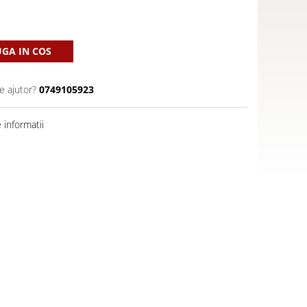
GA IN COS
e ajutor?
0749105923
informatii