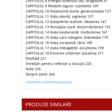
CAPITOLUL 8 Energia sufletului tău: dragostea 97
Biografii
Set cadou
CAPITOLUL 9 Relațiile sigure: castitatea 109
Eseuri
Statuete
CAPITOLUL 10 Posesiunile bune: generozitatea 127
Marturii
CAPITOLUL 11 Viața atentă: vigilența 137
Sticle apa
Romane
CAPITOLUL 12 Așteptările realiste: răbdarea 147
Suport pentru pahar
CAPITOLUL 13 Percepția clară: discernământul 155
Meditatii
CAPITOLUL 14 Viața exuberantă: mulțumirea 167
Tablouri
Pedagogie
CAPITOLUL 15 Viața care mângâie: blândețea 179
Tablouri canvas
Poezii
CAPITOLUL 16 Viața curajoasă: tăria 189
CAPITOLUL 17 Viața îmbogățită: ascultarea 199
Termos
Reviste
CAPITOLUL 18 Înnoirea credinței: pocăința 211
Sanatate
Postfață 221
Întrebări pentru reflecție și discuții 225
Teologie
Note 235
A doua venire
Despre autor 245
Apologetica
Informatii conformitate produs
Dogmatica
Istoria Bisericii
Misiune
PRODUSE SIMILARE
Viata crestina