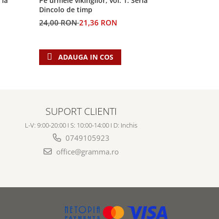
 la
Pe urmele vikingilor, vol. 1. Seria
Generatia 
Dincolo de timp
profetiilor
24,00 RON
21,36 RON
60,00 RO
ADAUGA IN COS
ADAU
SUPORT CLIENTI
L-V: 9:00-20:00 I S: 10:00-14:00 I D: Inchis
0749105923
office@gramma.ro