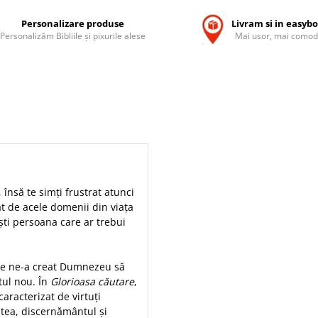
Personalizare produse
Livram si in easyb
Personalizăm Bibliile și pixurile alese
Mai usor, mai comod
însă te simţi frustrat atunci
t de acele domenii din viaţa
şti persoana care ar trebui
 ce ne-a creat Dumnezeu să
tul nou. În
Glorioasa căutare
,
aracterizat de virtuţi
tea, discernământul şi