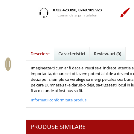
Istorie
Suport Pahar
Copii
Povesti care spun adevarul
Medii
Psihologie
Cluj-Napoca
0722.423.090, 0749.105.923
Mici
Cutie cu versete
Puiul Istet
Comanda si prin telefon
Filosofie
Iasi
Noul Testament
Display foto
R. C. Sproul
Alte studii
Oradea
Pentru adolescenti
Emblema auto
Romane
Critica de arta
Alte suveniruri
Pentru femei
Felicitare
cultura generala
Timothy Keller
Carti postale
Psihologie practica
Husă Biblie
Vestea buna pentru inimi micute
Jurnale
Descriere
Caracteristici
Review-uri
(0)
Stiinta
Instrumente de scris
Veveritele de la Marea Moarta
Magneti
Devotional zilnic
Pix metalic
Suport pahar
Viata crestina
Imagineaza-ti cum ar fi daca ai reusi sa-ti indrepti atentia
Discipline spirituale
importanta, deoarece toti avem potentialul de a deveni o 
Pix plastic
Tablouri
decizi pur si simplu ca vei alege sa mergi pe calea cea buna
Rugaciune
Jocuri
Sibiu
pe care Dumnezeu ti-a daruit-o deja, sa-ti gasesti locul in lu
Eseuri
fi acolo unde ai fost pus sa fii.
Jurnale
Alte suveniruri
Familie
Carti postale
Informatii conformitate produs
Jurnal de Rugaciune
Barbati
Jurnal
Limba Engleza
Cresterea copiilor
Magneti
Limba Română
Femei
Suport pahar
Magneti
PRODUSE SIMILARE
Relatii
Tablouri
Foarte puternici