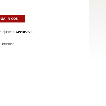
GA IN COS
e ajutor?
0749105923
informatii