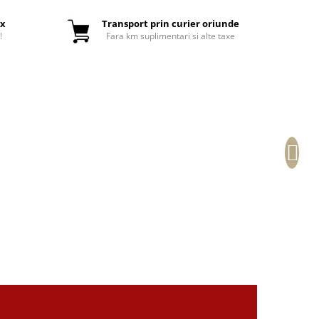
ox
Transport prin curier oriunde
!
Fara km suplimentari si alte taxe