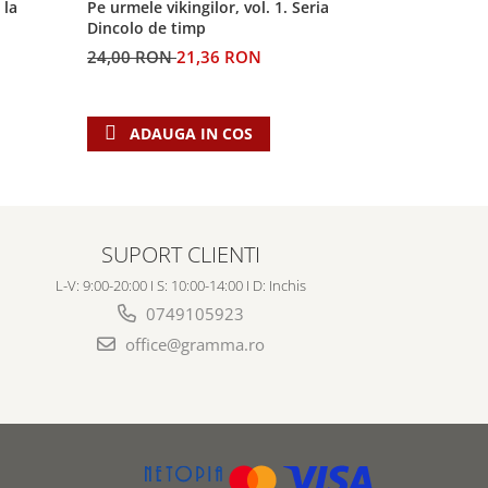
 la
Pe urmele vikingilor, vol. 1. Seria
Generatia 
Dincolo de timp
profetiilor
24,00 RON
21,36 RON
60,00 RO
ADAUGA IN COS
ADAU
SUPORT CLIENTI
L-V: 9:00-20:00 I S: 10:00-14:00 I D: Inchis
0749105923
office@gramma.ro