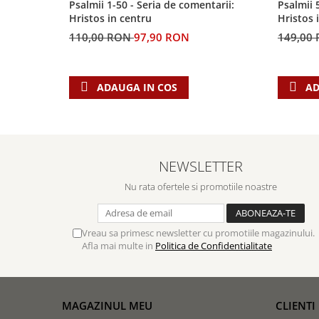
Biografii
Psalmii 1-50 - Seria de comentarii:
Psalmii 
Set cadou
Hristos in centru
Hristos 
Eseuri
Statuete
110,00 RON
97,90 RON
149,00
Marturii
Sticle apa
Romane
Suport pentru pahar
Meditatii
ADAUGA IN COS
AD
Tablouri
Pedagogie
Tablouri canvas
Poezii
Termos
Reviste
NEWSLETTER
Sanatate
Nu rata ofertele si promotiile noastre
Teologie
A doua venire
Apologetica
Vreau sa primesc newsletter cu promotiile magazinului.
Afla mai multe in
Politica de Confidentialitate
Dogmatica
Istoria Bisericii
Misiune
Viata crestina
MAGAZINUL MEU
CLIENTI