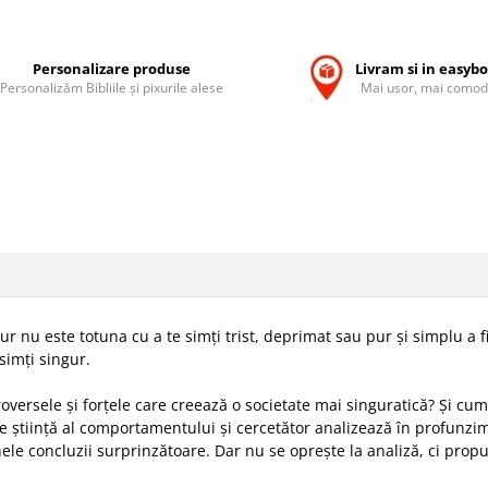
Personalizare produse
Livram si in easyb
Personalizăm Bibliile și pixurile alese
Mai usor, mai comod
r nu este totuna cu a te simți trist, deprimat sau pur și simplu a fi 
 simți singur.
roversele și forțele care creează o societate mai singuratică? Și cu
de știință al comportamentului și cercetător analizează în profunzi
le concluzii surprinzătoare. Dar nu se oprește la analiză, ci propun