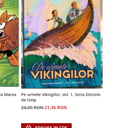
 la Marea
Generatia A
Pe urmele vikingilor, vol. 1. Seria Dincolo
de timp
60,00 RON
24,00 RON
21,36 RON
ADA
ADAUGA IN COS