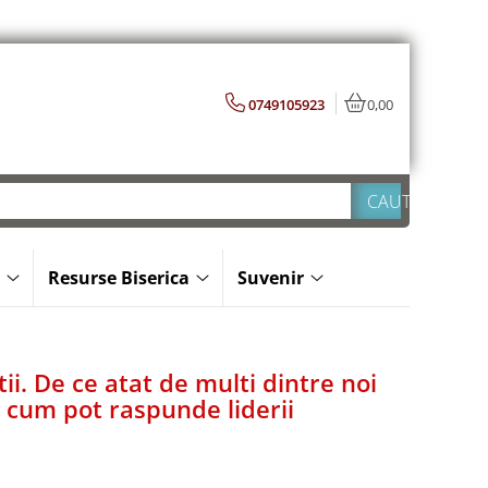
0749105923
0,00
Resurse Biserica
Suvenir
ii. De ce atat de multi dintre noi
i cum pot raspunde liderii