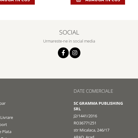
SOCIAL
Urmareste-ne in social media
DATE COMERCIALE
par
SC GRAMMA PUBLISHING
SRL
J2/1441/2016
 Livrare
RO36771251
port
str Micalaca, 246/17
 Plata
ARAD, Arad