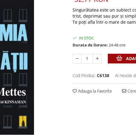
Singurătatea este un subiect co
trist, deprimat sau pur și simplu
Te poți afla într-o mare de oamen
IN STOC
Durata de livrare:
24-48 ore
ADAU
Cod Produs:
C6138
Ai nevoie d
Adauga la Favorite
Cere 