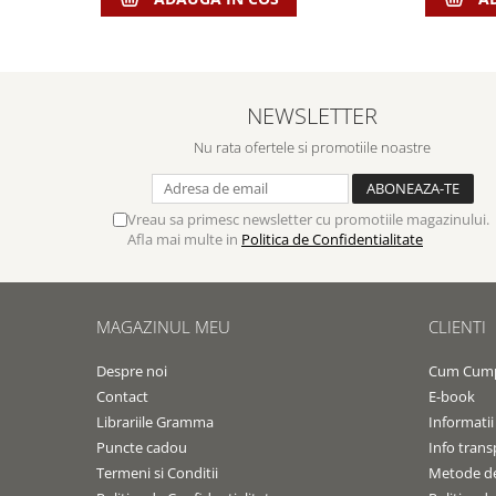
Contemporaneitate
Devotional
Diverse
Lupta Spirituala
NEWSLETTER
Schimbarea caracterului
Nu rata ofertele si promotiile noastre
Slujire
Suferinta
Viata din belsug
Vreau sa primesc newsletter cu promotiile magazinului.
Viata de zi cu zi
Afla mai multe in
Politica de Confidentialitate
Despre afaceri
Dezvoltare personala
MAGAZINUL MEU
CLIENTI
Leadership
Mediu
Despre noi
Cum Cum
Sanatate / nutritie
Contact
E-book
Librariile Gramma
Informatii
Puncte cadou
Info trans
Termeni si Conditii
Metode de