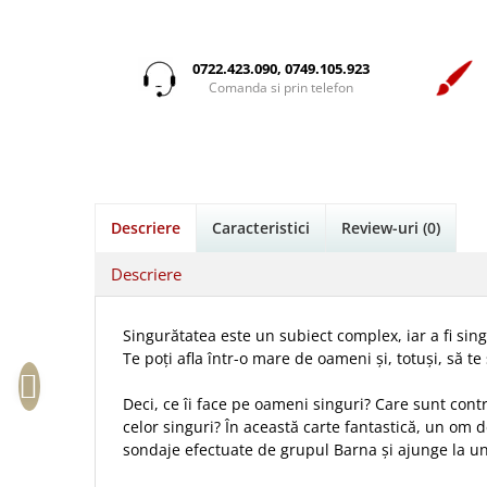
Istorie
Suport Pahar
Copii
Pentru predicatori
Mari
Psihologie
Cluj-Napoca
Cutie cu versete
Povesti care spun adevarul
Medii
Filosofie
Iasi
0722.423.090, 0749.105.923
Mici
Display foto
Puiul Istet
Alte studii
Comanda si prin telefon
Oradea
Noul Testament
Emblema auto
R. C. Sproul
Critica de arta
Alte suveniruri
Pentru adolescenti
Felicitare
cultura generala
Romane
Carti postale
Pentru femei
Psihologie practica
Husă Biblie
Timothy Keller
Jurnale
Stiinta
Instrumente de scris
Vestea buna pentru inimi micute
Magneti
Descriere
Caracteristici
Review-uri
(0)
Devotional zilnic
Pix metalic
Suport pahar
Veveritele de la Marea Moarta
Discipline spirituale
Pix plastic
Tablouri
Descriere
Viata crestina
Rugaciune
Jocuri
Sibiu
Eseuri
Jurnale
Alte suveniruri
Singurătatea este un subiect complex, iar a fi singu
Familie
Te poți afla într-o mare de oameni și, totuși, să te
Carti postale
Jurnal de Rugaciune
Barbati
Jurnal
Limba Engleza
Deci, ce îi face pe oameni singuri? Care sunt cont
Cresterea copiilor
Magneti
Limba Română
celor singuri? În această carte fantastică, un om 
Femei
Suport pahar
sondaje efectuate de grupul Barna și ajunge la une
Magneti
Relatii
Tablouri
Foarte puternici