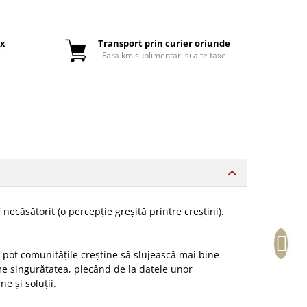
ox
Transport prin curier oriunde
!
Fara km suplimentari si alte taxe
necăsătorit (o percepție greșită printre creștini).
m pot comunitățile creștine să slujească mai bine
me singurătatea, plecând de la datele unor
e și soluții.