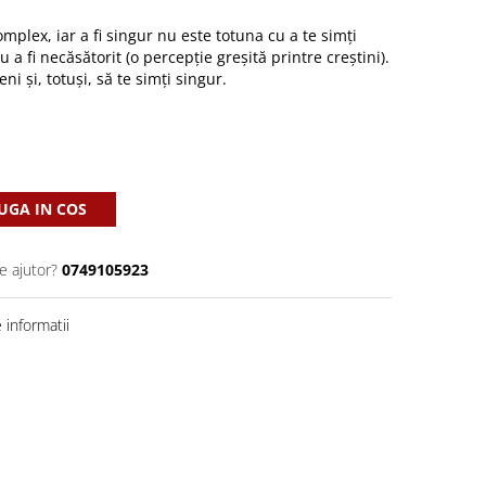
mplex, iar a fi singur nu este totuna cu a te simți
 a fi necăsătorit (o percepție greșită printre creștini).
i și, totuși, să te simți singur.
GA IN COS
e ajutor?
0749105923
informatii