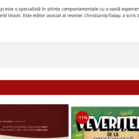
ty) este o specialistă în științe comportamentale cu o vastă experien
ld Vision. Este editor asociat al revistei
ChristianityToday
, a scris 
-11%