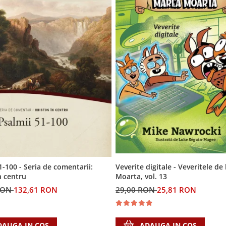
Veverite digitale - Veveritele de
1-100 - Seria de comentarii:
Moarta, vol. 13
n centru
29,00 RON
25,81 RON
RON
132,61 RON
ADAUGA IN COS
DAUGA IN COS