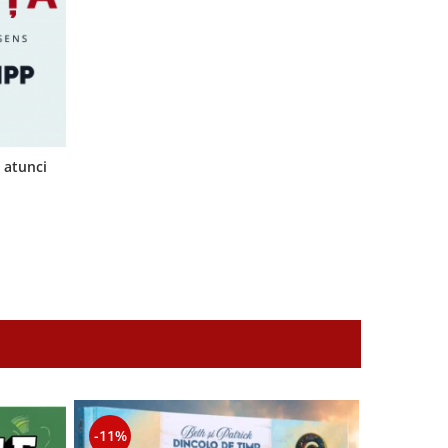
 atunci
-11%