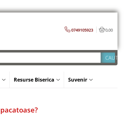
0749105923
0,00
Resurse Biserica
Suvenir
u pacatoase?