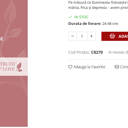
Pe măsură ce Dumnezeu folosește î
mânia, frica și depresia – avem privi
IN STOC
Durata de livrare:
24-48 ore
ADAU
Cod Produs:
C8270
Ai nevoie d
Adauga la Favorite
Cere 