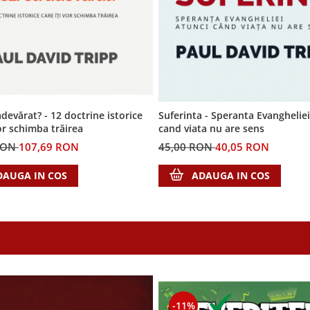
adevărat? - 12 doctrine istorice
Suferinta - Speranta Evangheliei
vor schimba trăirea
cand viata nu are sens
RON
107,69 RON
45,00 RON
40,05 RON
DAUGA IN COS
ADAUGA IN COS
-11%