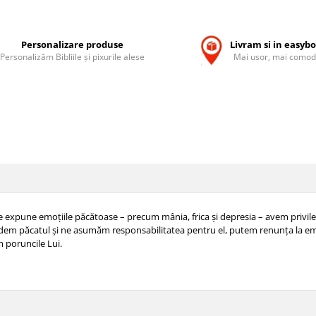
Personalizare produse
Livram si in easyb
Personalizăm Bibliile și pixurile alese
Mai usor, mai comod
expune emoțiile păcătoase – precum mânia, frica și depresia – avem privilegi
dem păcatul și ne asumăm responsabilitatea pentru el, putem renunța la emoți
m poruncile Lui.