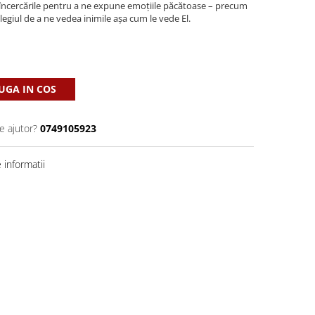
ncercările pentru a ne expune emoțiile păcătoase – precum
legiul de a ne vedea inimile așa cum le vede El.
GA IN COS
e ajutor?
0749105923
informatii