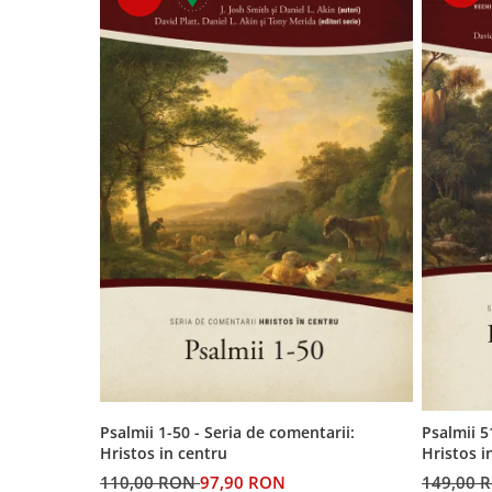
Contemporaneitate
Devotional
Diverse
Lupta Spirituala
Schimbarea caracterului
Slujire
Suferinta
Viata din belsug
Viata de zi cu zi
Despre afaceri
Dezvoltare personala
Leadership
Mediu
Sanatate / nutritie
Psalmii 1-50 - Seria de comentarii:
Psalmii 5
Hristos in centru
Hristos i
110,00 RON
97,90 RON
149,00 