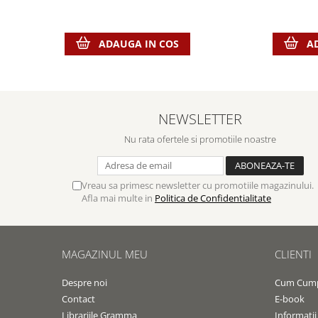
ADAUGA IN COS
A
NEWSLETTER
Nu rata ofertele si promotiile noastre
Vreau sa primesc newsletter cu promotiile magazinului.
Afla mai multe in
Politica de Confidentialitate
MAGAZINUL MEU
CLIENTI
Despre noi
Cum Cum
Contact
E-book
Librariile Gramma
Informatii