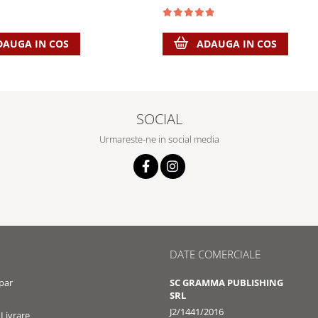
ADAUGA IN COS
DAUGA IN COS
SOCIAL
Urmareste-ne in social media
DATE COMERCIALE
par
SC GRAMMA PUBLISHING
SRL
J2/1441/2016
 Livrare