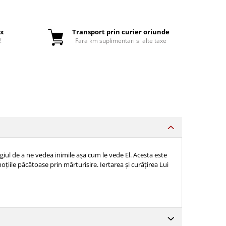
ox
Transport prin curier oriunde
!
Fara km suplimentari si alte taxe
ul de a ne vedea inimile așa cum le vede El. Acesta este
ile păcătoase prin mărturisire. Iertarea și curățirea Lui