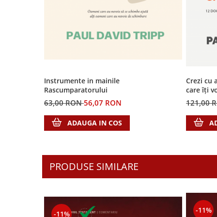
Biografii
Set cadou
Eseuri
Statuete
Marturii
Sticle apa
Romane
Suport pentru pahar
Meditatii
Tablouri
Pedagogie
Tablouri canvas
Instrumente in mainile
Crezi cu 
Poezii
Rascumparatorului
care îți 
Termos
Reviste
63,00 RON
56,07 RON
121,00 
Sanatate
ADAUGA IN COS
A
Teologie
A doua venire
Apologetica
PRODUSE SIMILARE
Dogmatica
Istoria Bisericii
Misiune
Viata crestina
-11%
-11%