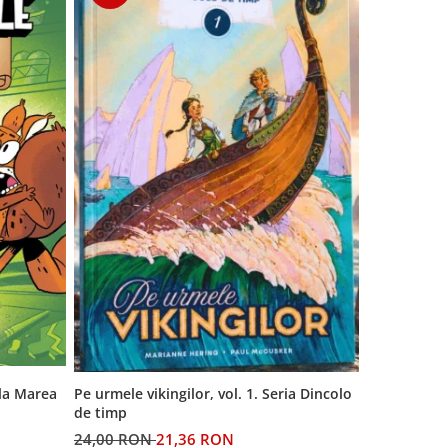
 la Marea
Generatia A
Pe urmele vikingilor, vol. 1. Seria Dincolo
de timp
60,00 RON
24,00 RON
21,36 RON