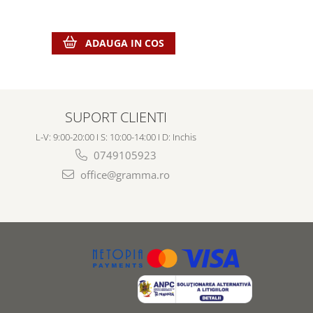
ADA
ADAUGA IN COS
SUPORT CLIENTI
L-V: 9:00-20:00 I S: 10:00-14:00 I D: Inchis
0749105923
office@gramma.ro