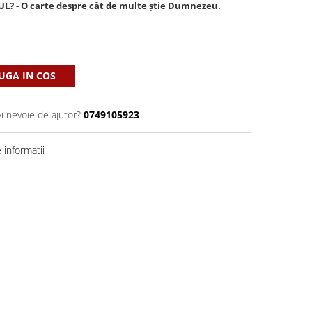
 - O carte despre cât de multe știe Dumnezeu.
GA IN COS
Ai nevoie de ajutor?
0749105923
informatii