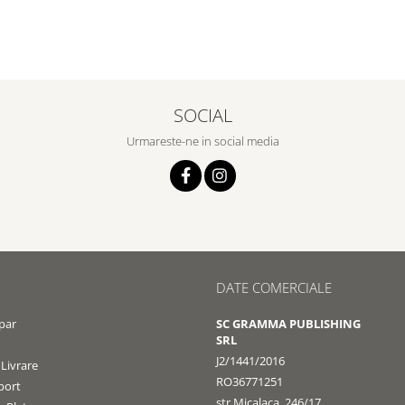
SOCIAL
Urmareste-ne in social media
DATE COMERCIALE
par
SC GRAMMA PUBLISHING
SRL
J2/1441/2016
 Livrare
RO36771251
port
str Micalaca, 246/17