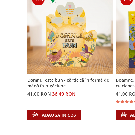
Biografii
Set cadou
Eseuri
Statuete
Marturii
Sticle apa
Romane
Suport pentru pahar
Meditatii
Tablouri
Pedagogie
Tablouri canvas
Poezii
Termos
Reviste
Sanatate
Teologie
Domnul este bun - cărticică în formă de
Doamne, 
mână în rugăciune
cu clapet
A doua venire
41,00 RON
36,49 RON
41,00 R
Apologetica
Dogmatica
Istoria Bisericii
ADAUGA IN COS
A
Misiune
Viata crestina