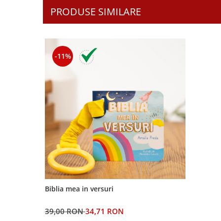
Contemporaneitate
PRODUSE SIMILARE
Devotional
Diverse
Lupta Spirituala
Schimbarea caracterului
-11%
Slujire
Suferinta
Viata din belsug
Viata de zi cu zi
Despre afaceri
Dezvoltare personala
Leadership
Mediu
Sanatate / nutritie
Biblia mea in versuri
39,00 RON
34,71 RON