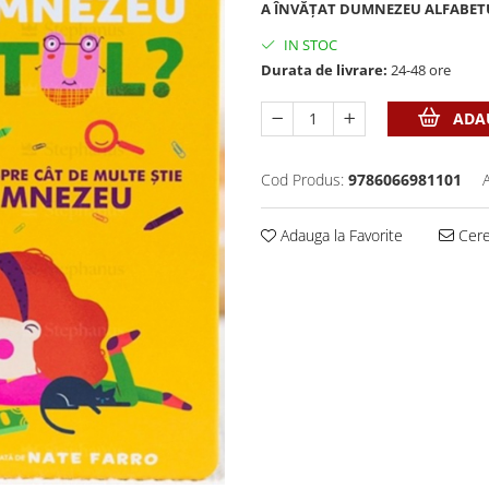
A ÎNVĂȚAT DUMNEZEU ALFABETUL?
IN STOC
Durata de livrare:
24-48 ore
ADAU
Cod Produs:
9786066981101
Adauga la Favorite
Cere 