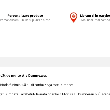
Personalizare produse
Livram si in easyb
Personalizăm Bibliile și pixurile alese
Mai usor, mai comod
cât de multe știe Dumnezeu.
 niciodată nimic? Să nu fii confuz? Așa este Dumnezeu!
t Dumnezeu alfabetul? le arată tinerilor cititori că lui Dumnezeu nu Îi scapă 