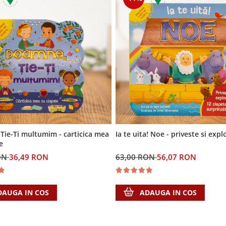
Tie-Ti multumim - carticica mea
Ia te uita! Noe - priveste si exp
e
ON
36,49 RON
63,00 RON
56,07 RON
DAUGA IN COS
ADAUGA IN COS