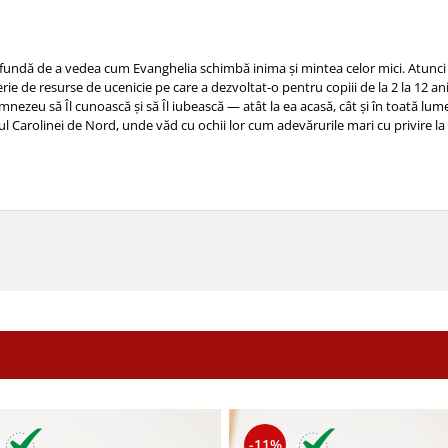
profundă de a vedea cum Evanghelia schimbă inima și mintea celor mici. Atunci
rie de resurse de ucenicie pe care a dezvoltat-o pentru copiii de la 2 la 12 a
mnezeu să Îl cunoască și să Îl iubească — atât la ea acasă, cât și în toată lum
stul Carolinei de Nord, unde văd cu ochii lor cum adevărurile mari cu privire la
-11%