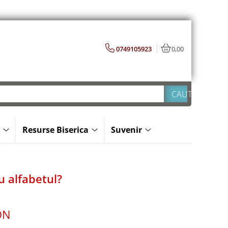
0749105923
0,00
Resurse Biserica
Suvenir
 alfabetul?
ON