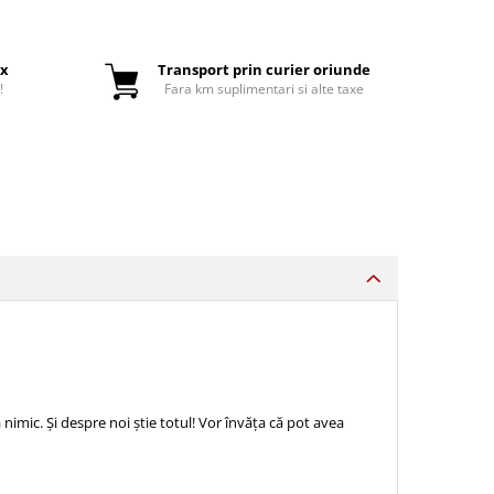
ox
Transport prin curier oriunde
!
Fara km suplimentari si alte taxe
nimic. Și despre noi știe totul! Vor învăța că pot avea