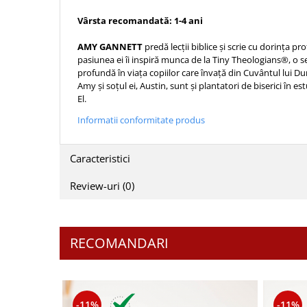
Sexualitate
Sinaia
Ornament
Vârsta recomandată: 1-4 ani
Tineri
Magneti
Pentru birou
Viata de familie
AMY GANNETT
predă lecții biblice și scrie cu dorința 
Suport pahar
Pentru copii
pasiunea ei îi inspiră munca de la Tiny Theologians®, o se
Harfe / Partituri
Timisoara
Obiecte decorative
profundă în viața copiilor care învață din Cuvântul lui Du
Instrumente pastorale
Amy și soțul ei, Austin, sunt și plantatori de biserici în e
Alte suveniruri
Oglinda
El.
Consiliere
Carti postale
Pix+Semn de carte
Informatii conformitate produs
Despre biserica
Jurnale
Portofel
Predici/ Schite de predici
Magneti
Produse din lemn
Caracteristici
Resurse studiu biblic
Suport pahar
Accesorii birou
Instrumente teologice
Tablouri
Review-uri
(0)
Rame foto
Transilvania
Alte studii
Tablouri din lemn
Atlase
Carti postale
Pungi cadou cu versete
Comentarii
Magneti
RECOMANDARI
Puzzle
Dictionare
Enciclopedii
Sacoșă
Literatura
Semne de carte
-11%
-11%