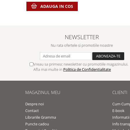
ADAUGA IN COS
NEWSLETTER
Nu rata ofertele si promotiile noastre
Vreau sa primesc newsletter cu promotiile magazinului.
Afla mai multe in
Politica de Confidentialitate
MAGAZINUL MEU
CLIENTI
Despre noi
Cum Cum
Contact
E-book
Librariile Gramma
Informatii
Puncte cadou
Info trans