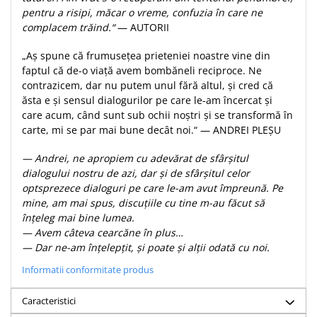
pentru a risipi, măcar o vreme, confuzia în care ne
Teologie
complacem trăind.“
— AUTORII
A doua venire
„Aş spune că frumuseţea prieteniei noastre vine din
Apologetica
faptul că de-o viaţă avem bombăneli reciproce. Ne
Dogmatica
contrazicem, dar nu putem unul fără altul, şi cred că
Istoria Bisericii
ăsta e şi sensul dialogurilor pe care le-am încercat şi
Misiune
care acum, când sunt sub ochii noştri şi se transformă în
carte, mi se par mai bune decât noi.“ — ANDREI PLEȘU
Viata crestina
Contemporaneitate
— Andrei, ne apropiem cu adevărat de sfârşitul
Devotional
dialogului nostru de azi, dar şi de sfârşitul celor
optsprezece dialoguri pe care le-am avut împreună. Pe
Diverse
mine, am mai spus, discuţiile cu tine m-au făcut să
Lupta Spirituala
înţeleg mai bine lumea.
Schimbarea caracterului
— Avem câteva cearcăne în plus…
Slujire
— Dar ne-am înţelepţit, şi poate şi alţii odată cu noi.
Suferinta
Informatii conformitate produs
Viata din belsug
Viata de zi cu zi
Caracteristici