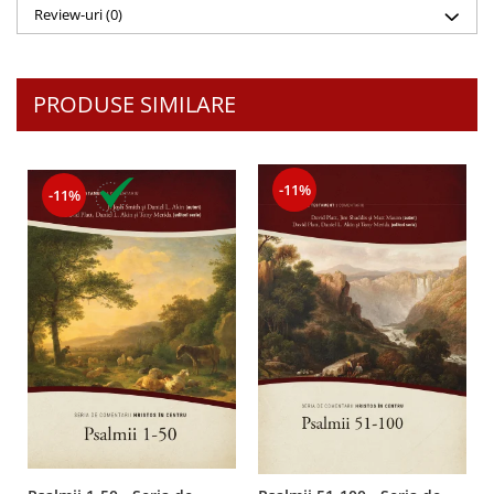
Despre afaceri
Review-uri
(0)
Dezvoltare personala
Leadership
Mediu
PRODUSE SIMILARE
Sanatate / nutritie
-11%
-11%