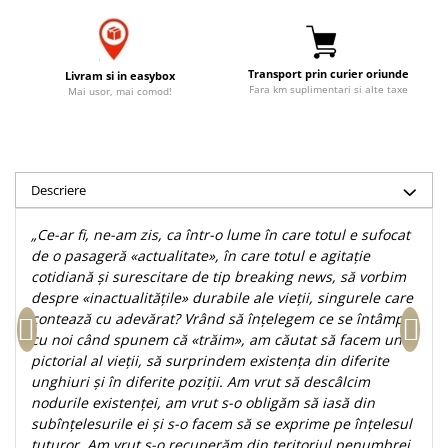
Accesorii birou
Instrumente teologice
Tablouri
Rame foto
Transilvania
Alte studii
Tablouri din lemn
Transport prin curier oriunde
Atlase
Carti postale
Livram si in easybox
Fara km suplimentari si alte taxe
Mai usor, mai comod!
Pungi cadou cu versete
Comentarii
Magneti
Puzzle
Dictionare
Enciclopedii
Sacoșă
Literatura
Semne de carte
Descriere
Biografii
Set cadou
„Ce-ar fi, ne-am zis, ca într-o lume în care totul e sufocat
Eseuri
Statuete
de o pasageră «actualitate», în care totul e agitaţie
Marturii
cotidiană şi surescitare de tip breaking news, să vorbim
Sticle apa
Romane
despre «inactualităţile» durabile ale vieţii, singurele care
Suport pentru pahar
Meditatii
contează cu adevărat? Vrând să înţelegem ce se întâmplă
cu noi când spunem că «trăim», am căutat să facem un
Tablouri
Pedagogie
pictorial al vieţii, să surprindem existenţa din diferite
Tablouri canvas
Poezii
unghiuri şi în diferite poziţii. Am vrut să descâlcim
nodurile existenţei, am vrut s-o obligăm să iasă din
Termos
Reviste
subînţelesurile ei şi s-o facem să se exprime pe înţelesul
Sanatate
tuturor. Am vrut s-o recuperăm din teritoriul penumbrei,