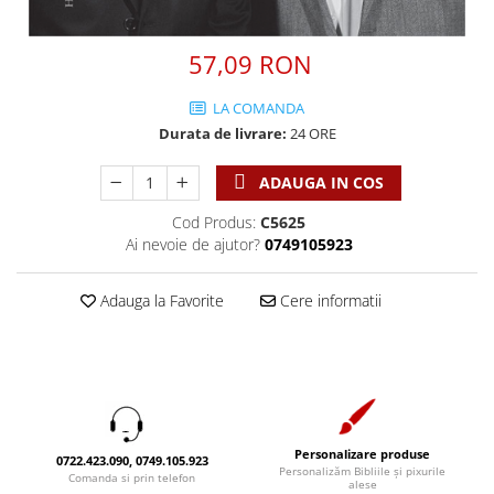
Discipline spirituale
Pix plastic
Tablouri
Viata crestina
Rugaciune
Jocuri
Sibiu
57,09 RON
Eseuri
Jurnale
Alte suveniruri
Familie
Carti postale
Jurnal de Rugaciune
LA COMANDA
Barbati
Jurnal
Durata de livrare:
24 ORE
Limba Engleza
Cresterea copiilor
Magneti
Limba Română
ADAUGA IN COS
Femei
Suport pahar
Magneti
Relatii
Tablouri
Cod Produs:
C5625
Foarte puternici
Ai nevoie de ajutor?
0749105923
Sexualitate
Sinaia
Ornament
Tineri
Magneti
Pentru birou
Adauga la Favorite
Cere informatii
Viata de familie
Suport pahar
Pentru copii
Harfe / Partituri
Timisoara
Obiecte decorative
Instrumente pastorale
Alte suveniruri
Oglinda
Consiliere
Carti postale
Pix+Semn de carte
Despre biserica
Jurnale
Portofel
Personalizare produse
Predici/ Schite de predici
Magneti
0722.423.090, 0749.105.923
Personalizăm Bibliile și pixurile
Produse din lemn
Comanda si prin telefon
alese
Resurse studiu biblic
Suport pahar