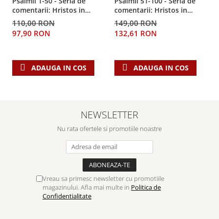
Psalmii 1-50 - Seria de
Psalmii 51-100 - Seria de
comentarii: Hristos in
comentarii: Hristos in
centru
centru
110,00 RON
149,00 RON
97,90 RON
132,61 RON
ADAUGA IN COS
ADAUGA IN COS
NEWSLETTER
Nu rata ofertele si promotiile noastre
Vreau sa primesc newsletter cu promotiile
magazinului. Afla mai multe in
Politica de
Confidentialitate