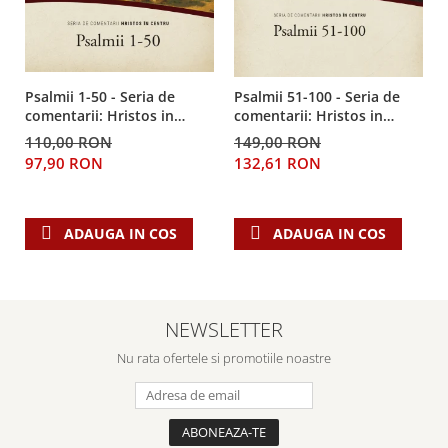
Despre afaceri
Dezvoltare personala
Leadership
Mediu
Psalmii 1-50 - Seria de
Psalmii 51-100 - Seria de
Sanatate / nutritie
comentarii: Hristos in
comentarii: Hristos in
centru
centru
110,00 RON
149,00 RON
97,90 RON
132,61 RON
ADAUGA IN COS
ADAUGA IN COS
NEWSLETTER
Nu rata ofertele si promotiile noastre