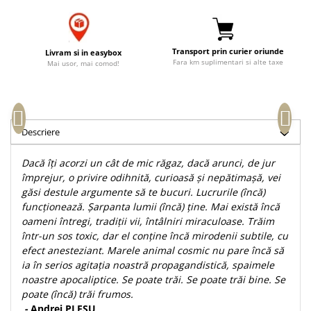
Accesorii birou
Instrumente teologice
Tablouri
Rame foto
Transilvania
Alte studii
Tablouri din lemn
Transport prin curier oriunde
Atlase
Carti postale
Livram si in easybox
Fara km suplimentari si alte taxe
Mai usor, mai comod!
Pungi cadou cu versete
Comentarii
Magneti
Puzzle
Dictionare
Enciclopedii
Sacoșă
Literatura
Semne de carte
Descriere
Biografii
Set cadou
Dacă îţi acorzi un cât de mic răgaz, dacă arunci, de jur
Eseuri
Statuete
împrejur, o privire odihnită, curioasă şi nepătimaşă, vei
Marturii
găsi destule argumente să te bucuri. Lucrurile (încă)
Sticle apa
Romane
funcţionează. Şarpanta lumii (încă) ţine. Mai există încă
Suport pentru pahar
Meditatii
oameni întregi, tradiţii vii, întâlniri miraculoase. Trăim
într-un sos toxic, dar el conţine încă mirodenii subtile, cu
Tablouri
Pedagogie
efect anesteziant. Marele animal cosmic nu pare încă să
Tablouri canvas
Poezii
ia în serios agitaţia noastră propagandistică, spaimele
noastre apocaliptice. Se poate trăi. Se poate trăi bine. Se
Termos
Reviste
poate (încă) trăi frumos.
Sanatate
-
Andrei PLEŞU