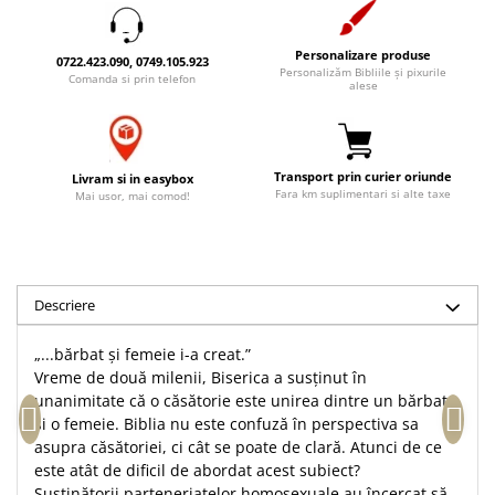
Accesorii birou
Instrumente teologice
Tablouri
Rame foto
Transilvania
Alte studii
Personalizare produse
0722.423.090, 0749.105.923
Personalizăm Bibliile și pixurile
Tablouri din lemn
Comanda si prin telefon
Atlase
Carti postale
alese
Pungi cadou cu versete
Comentarii
Magneti
Puzzle
Dictionare
Enciclopedii
Sacoșă
Transport prin curier oriunde
Livram si in easybox
Fara km suplimentari si alte taxe
Mai usor, mai comod!
Literatura
Semne de carte
Biografii
Set cadou
Eseuri
Statuete
Marturii
Descriere
Sticle apa
Romane
Suport pentru pahar
Meditatii
„...bărbat și femeie i-a creat.”
Vreme de două milenii, Biserica a susținut în
Tablouri
Pedagogie
unanimitate că o căsătorie este unirea dintre un bărbat
Tablouri canvas
Poezii
și o femeie. Biblia nu este confuză în perspectiva sa
asupra căsătoriei, ci cât se poate de clară. Atunci de ce
Termos
Reviste
este atât de dificil de abordat acest subiect?
Sanatate
Susținătorii parteneriatelor homosexuale au încercat să