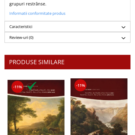
Despre afaceri
grupuri restrânse.
Dezvoltare personala
Informatii conformitate produs
Leadership
Mediu
Caracteristici
Sanatate / nutritie
Review-uri
(0)
PRODUSE SIMILARE
-11%
-11%