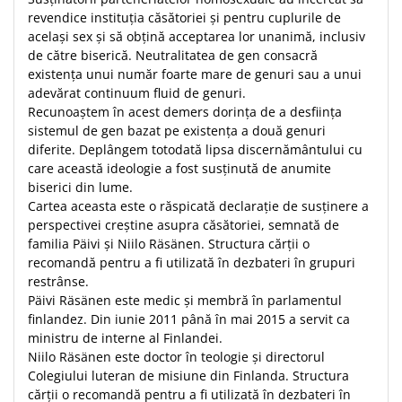
revendice instituția căsătoriei și pentru cuplurile de
Teologie
același sex și să obțină acceptarea lor unanimă, inclusiv
A doua venire
de către biserică. Neutralitatea de gen consacră
Apologetica
existența unui număr foarte mare de genuri sau a unui
adevărat continuum fluid de genuri.
Dogmatica
Recunoaștem în acest demers dorința de a desființa
Istoria Bisericii
sistemul de gen bazat pe existența a două genuri
Misiune
diferite. Deplângem totodată lipsa discernământului cu
Viata crestina
care această ideologie a fost susținută de anumite
biserici din lume.
Contemporaneitate
Cartea aceasta este o răspicată declarație de susținere a
Devotional
perspectivei creștine asupra căsătoriei, semnată de
Diverse
familia Päivi și Niilo Räsänen. Structura cărții o
recomandă pentru a fi utilizată în dezbateri în grupuri
Lupta Spirituala
restrânse.
Schimbarea caracterului
Päivi Räsänen este medic și membră în parlamentul
Slujire
finlandez. Din iunie 2011 până în mai 2015 a servit ca
Suferinta
ministru de interne al Finlandei.
Viata din belsug
Niilo Räsänen este doctor în teologie și directorul
Colegiului luteran de misiune din Finlanda. Structura
Viata de zi cu zi
cărții o recomandă pentru a fi utilizată în dezbateri în