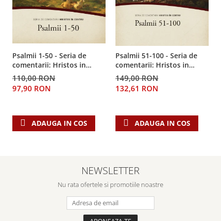
Psalmii 1-50 - Seria de
Psalmii 51-100 - Seria de
comentarii: Hristos in
comentarii: Hristos in
centru
centru
110,00 RON
149,00 RON
97,90 RON
132,61 RON
ADAUGA IN COS
ADAUGA IN COS
NEWSLETTER
Nu rata ofertele si promotiile noastre