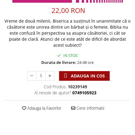
Discipline spirituale
Pix plastic
Tablouri
Viata crestina
22,00 RON
Rugaciune
Jocuri
Sibiu
Eseuri
Jurnale
Alte suveniruri
Vreme de două milenii, Biserica a susținut în unanimitate că o
Familie
căsătorie este unirea dintre un bărbat și o femeie. Biblia nu
Carti postale
Jurnal de Rugaciune
este confuză în perspectiva sa asupra căsătoriei, ci cât se
Barbati
Jurnal
Limba Engleza
poate de clară. Atunci de ce este atât de dificil de abordat
Cresterea copiilor
Magneti
Limba Română
acest subiect?
Femei
Suport pahar
Magneti
IN STOC
Relatii
Tablouri
Foarte puternici
Durata de livrare:
24-48 ore
Sexualitate
Sinaia
Ornament
Tineri
ADAUGA IN COS
Magneti
Pentru birou
Viata de familie
Suport pahar
Pentru copii
Cod Produs:
10239149
Harfe / Partituri
Timisoara
Ai nevoie de ajutor?
0749105923
Obiecte decorative
Instrumente pastorale
Alte suveniruri
Oglinda
Adauga la Favorite
Cere informatii
Consiliere
Carti postale
Pix+Semn de carte
Despre biserica
Jurnale
Portofel
Predici/ Schite de predici
Magneti
Produse din lemn
Resurse studiu biblic
Suport pahar