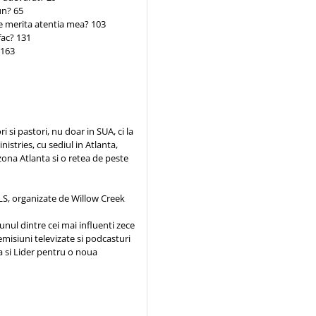
un? 65
re merita atentia mea? 103
fac? 131
 163
 si pastori, nu doar in SUA, ci la
istries, cu sediul in Atlanta,
 zona Atlanta si o retea de peste
 GLS, organizate de Willow Creek
ul dintre cei mai influenti zece
emisiuni televizate si podcasturi
ea si Lider pentru o noua