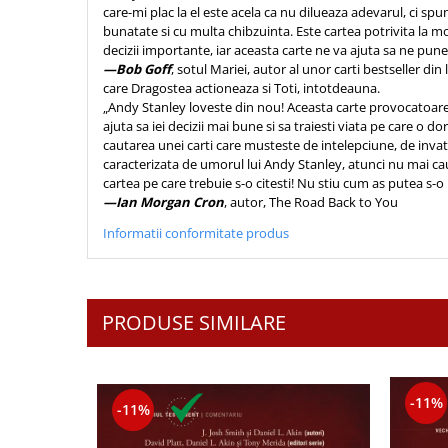
care-mi plac la el este acela ca nu dilueaza adevarul, ci sp
bunatate si cu multa chibzuinta. Este cartea potrivita la 
decizii importante, iar aceasta carte ne va ajuta sa ne pune
—Bob Goff
, sotul Mariei, autor al unor carti bestseller din
care Dragostea actioneaza si Toti, intotdeauna.
„Andy Stanley loveste din nou! Aceasta carte provocatoare,
ajuta sa iei decizii mai bune si sa traiesti viata pe care o do
cautarea unei carti care musteste de intelepciune, de invat
caracterizata de umorul lui Andy Stanley, atunci nu mai ca
cartea pe care trebuie s-o citesti! Nu stiu cum as putea s-
—Ian Morgan Cron
, autor, The Road Back to You
Informatii conformitate produs
PRODUSE SIMILARE
-11%
-11%