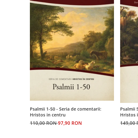
Psalmii 1-50 - Seria de comentarii:
Psalmii 
Hristos in centru
Hristos 
110,00 RON
97,90 RON
149,00