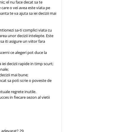
ic; el nu face decat sa te
 care o vei avea este viata pe
anta te va ajuta sa iei decizii mai
entionezi sa-ti complici viata cu
area unor decizii intelepte. Este
a iti asigure un viitor fara
iscerni ce alegeri pot duce la
a iei decizii rapide in timp scurt;
inale;
 decizii mai bune;
incat sa poti scrie o poveste de
ntuale regrete inutile.
cces in fiecare sezon al vietii
cu adevarat? 29