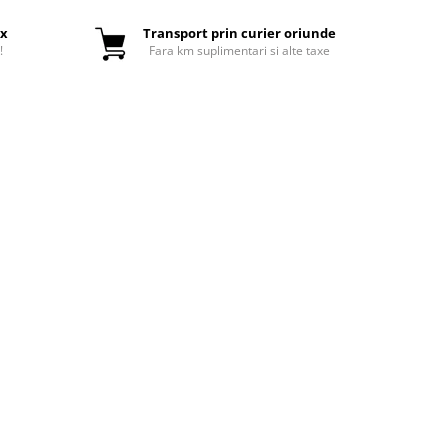
ox
Transport prin curier oriunde
!
Fara km suplimentari si alte taxe