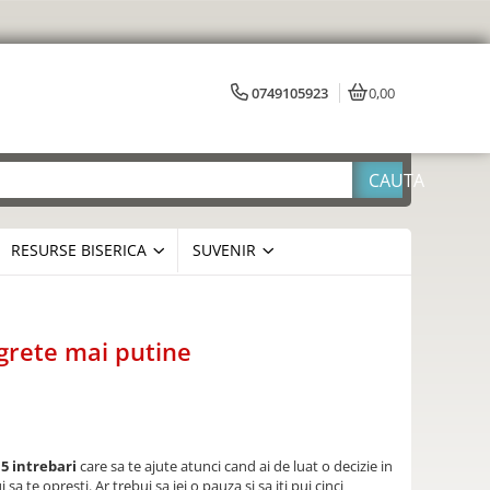
0749105923
0,00
RESURSE BISERICA
SUVENIR
grete mai putine
5 intrebari
care sa te ajute atunci cand ai de luat o decizie in
 sa te opresti. Ar trebui sa iei o pauza si sa iti pui cinci