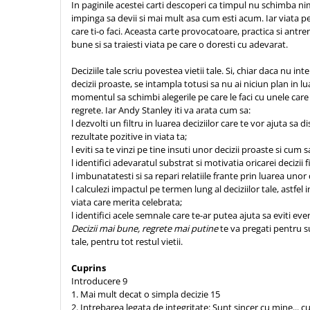
In paginile acestei carti descoperi ca timpul nu schimba nim
Sexualitate
Sinaia
Ornament
impinga sa devii si mai mult asa cum esti acum. Iar viata pe
Tineri
care ti-o faci. Aceasta carte provocatoare, practica si antren
Magneti
Pentru birou
bune si sa traiesti viata pe care o doresti cu adevarat.
Viata de familie
Suport pahar
Pentru copii
Harfe / Partituri
Timisoara
Obiecte decorative
Deciziile tale scriu povestea vietii tale. Si, chiar daca nu int
decizii proaste, se intampla totusi sa nu ai niciun plan in lu
Instrumente pastorale
Alte suveniruri
Oglinda
momentul sa schimbi alegerile pe care le faci cu unele care s
Consiliere
Carti postale
regrete. Iar Andy Stanley iti va arata cum sa:
Pix+Semn de carte
l dezvolti un filtru in luarea deciziilor care te vor ajuta sa d
Despre biserica
Jurnale
Portofel
rezultate pozitive in viata ta;
Predici/ Schite de predici
Magneti
l eviti sa te vinzi pe tine insuti unor decizii proaste si cum s
Produse din lemn
Resurse studiu biblic
Suport pahar
l identifici adevaratul substrat si motivatia oricarei decizii f
l imbunatatesti si sa repari relatiile frante prin luarea unor
Accesorii birou
Instrumente teologice
Tablouri
l calculezi impactul pe termen lung al deciziilor tale, astfel 
Rame foto
Transilvania
Alte studii
viata care merita celebrata;
Tablouri din lemn
l identifici acele semnale care te-ar putea ajuta sa eviti eve
Atlase
Carti postale
Decizii mai bune, regrete mai putine
te va pregati pentru su
Pungi cadou cu versete
Comentarii
Magneti
tale, pentru tot restul vietii.
Puzzle
Dictionare
Cuprins
Enciclopedii
Sacoșă
Introducere 9
Literatura
1. Mai mult decat o simpla decizie 15
Semne de carte
2. Intrebarea legata de integritate: Sunt sincer cu mine... 