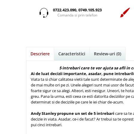
Istorie
Suport Pahar
Copii
Povesti care spun adevarul
Medii
Psihologie
Cluj-Napoca
0722.423.090, 0749.105.923
Mici
Cutie cu versete
Puiul Istet
Comanda si prin telefon
Filosofie
Iasi
Noul Testament
Display foto
R. C. Sproul
Alte studii
Oradea
Pentru adolescenti
Emblema auto
Romane
Critica de arta
Alte suveniruri
Pentru femei
Felicitare
cultura generala
Timothy Keller
Carti postale
Psihologie practica
Husă Biblie
Vestea buna pentru inimi micute
Jurnale
Descriere
Caracteristici
Review-uri
(0)
Stiinta
Instrumente de scris
Veveritele de la Marea Moarta
Magneti
Devotional zilnic
Pix metalic
Suport pahar
Viata crestina
5 intrebari care te vor ajuta sa afli in ce
Discipline spirituale
Ai de luat decizii importante, asadar, pune intrebaril
Pix plastic
Tablouri
Viata ta si chiar calitatea vietii tale sunt determinate de alege
Rugaciune
Jocuri
Sibiu
de mai multe ori pe zi. Unele alegeri sunt mai usor de facut, 
Eseuri
foarte sigur ce sa alegi. Alteori, esti nesigur. Uneori, te hota
Jurnale
Alte suveniruri
greu. Pana la urma, esti ceea ce esti datorita deciziilor pe car
Familie
Carti postale
Jurnal de Rugaciune
determinat si de deciziile pe care le iei chiar de-acum.
Barbati
Jurnal
Limba Engleza
Andy Stanley propune un set de 5 intrebari
care sa te 
Cresterea copiilor
Magneti
Limba Română
decizie in viata. Asadar, ce-i de facut? Ar trebui sa te opresti.
Femei
Suport pahar
Magneti
pui cinci intrebari.
Relatii
Tablouri
Foarte puternici