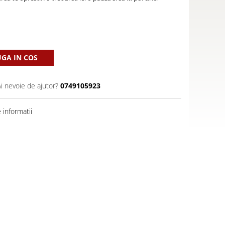
GA IN COS
Ai nevoie de ajutor?
0749105923
informatii