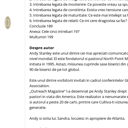
Biografii
Set cadou
3. Intrebarea legata de mostenire: Ce poveste vreau sa sp
Eseuri
4. Intrebarea legata de constiinta: Exista vreo tensiune ca
Statuete
5. Intrebarea legata de maturitate: Ce este mai intelept sa 
Marturii
6. Intrebarea legata de relatii: Ce-mi cere dragostea sa fac?
Sticle apa
Romane
Concluzie 189
Suport pentru pahar
Meditatii
Anexa: Cele cinci intrebari 197
Multumiri 199
Tablouri
Pedagogie
Tablouri canvas
Despre autor
Poezii
Andy Stanley este unul dintre cei mai apreciati comunicatori
Termos
Reviste
nivel mondial. El este fondatorul si pastorul North Point Min
initiata in 1995. Astazi, misiunea cuprinde sase biserici din
Sanatate
90 de biserici de pe tot globul.
Teologie
Este unul dintre vorbitorii invitati in cadrul conferintelor
A doua venire
Association.
„Outreach Magazine“ l-a desemnat pe Andy Stanley drept un
Apologetica
pastori in viata din America. Este realizator a nenumarate 
Dogmatica
si autorul a peste 20 de carti, printre care Cultiva-ti viziun
Istoria Bisericii
generatie.
Misiune
Andy si sotia lui, Sandra, locuiesc in apropiere de Atlanta.
Viata crestina