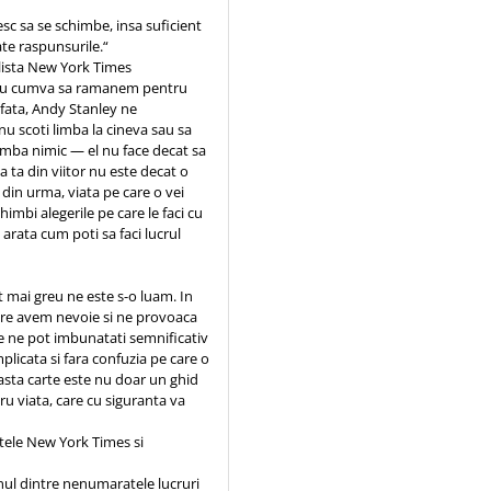
esc sa se schimbe, insa suficient
ate raspunsurile.“
n lista New York Times
a nu cumva sa ramanem pentru
 fata, Andy Stanley ne
nu scoti limba la cineva sau sa
himba nimic — el nu face decat sa
 ta din viitor nu este decat o
 din urma, viata pe care o vei
imbi alegerile pe care le faci cu
i arata cum poti sa faci lucrul
t mai greu ne este s-o luam. In
are avem nevoie si ne provoaca
e ne pot imbunatati semnificativ
plicata si fara confuzia pe care o
asta carte este nu doar un ghid
u viata, care cu siguranta va
istele New York Times si
nul dintre nenumaratele lucruri