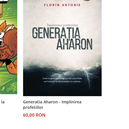
-11%
 la
Generatia Aharon - Implinirea
Pe urmele v
profetiilor
Dincolo de
60,00 RON
24,00 RO