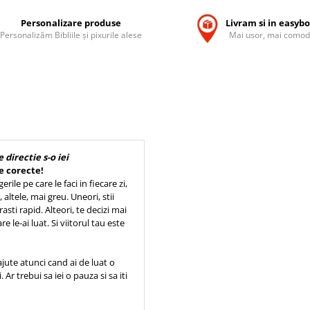
Personalizare produse
Livram si in easyb
Personalizăm Bibliile și pixurile alese
Mai usor, mai comod
 directie s-o iei
e corecte!
rile pe care le faci in fiecare zi,
altele, mai greu. Uneori, stii
rasti rapid. Alteori, te decizi mai
e le-ai luat. Si viitorul tau este
ajute atunci cand ai de luat o
 Ar trebui sa iei o pauza si sa iti