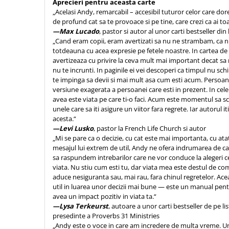
Aprecieri pentru aceasta carte
Contemporaneitate
„Acelasi Andy, remarcabil – accesibil tuturor celor care dor
Devotional
de profund cat sa te provoace si pe tine, care crezi ca ai to
Diverse
—Max Lucado
, pastor si autor al unor carti bestseller di
„Cand eram copii, eram avertizati sa nu ne strambam, c
Lupta Spirituala
totdeauna cu acea expresie pe fetele noastre. In cartea de
Schimbarea caracterului
avertizeaza cu privire la ceva mult mai important decat sa 
Slujire
nu te incrunti. In paginile ei vei descoperi ca timpul nu sc
te impinga sa devii si mai mult asa cum esti acum. Persoana
Suferinta
versiune exagerata a persoanei care esti in prezent. In cele
Viata din belsug
avea este viata pe care ti-o faci. Acum este momentul sa sch
unele care sa iti asigure un viitor fara regrete. Iar autorul it
Viata de zi cu zi
acesta.“
Despre afaceri
—Levi Lusko
, pastor la French Life Church si autor
„Mi se pare ca o decizie, cu cat este mai importanta, cu ata
Dezvoltare personala
mesajul lui extrem de util, Andy ne ofera indrumarea de c
Leadership
sa raspundem intrebarilor care ne vor conduce la alegeri c
Mediu
viata. Nu stiu cum esti tu, dar viata mea este destul de com
aduce nesiguranta sau, mai rau, fara chinul regretelor. Ace
Sanatate / nutritie
util in luarea unor decizii mai bune — este un manual pentr
avea un impact pozitiv in viata ta.“
—Lysa Terkeurst
, autoare a unor carti bestseller de pe l
presedinte a Proverbs 31 Ministries
„Andy este o voce in care am incredere de multa vreme. U