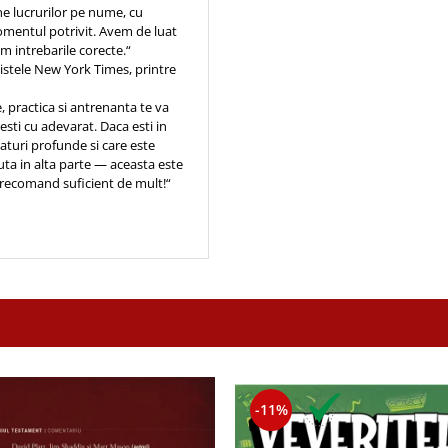
une lucrurilor pe nume, cu
momentul potrivit. Avem de luat
m intrebarile corecte.“
 listele New York Times, printre
 practica si antrenanta te va
resti cu adevarat. Daca esti in
aturi profunde si care este
uta in alta parte — aceasta este
o recomand suficient de mult!“
-11%