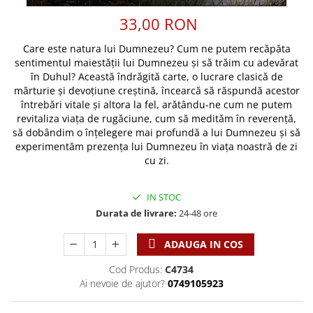
Discipline spirituale
Pix plastic
Tablouri
33,00 RON
Rugaciune
Jocuri
Sibiu
Eseuri
Jurnale
Alte suveniruri
Care este natura lui Dumnezeu? Cum ne putem recăpăta
Familie
sentimentul maiestății lui Dumnezeu și să trăim cu adevărat
Carti postale
Jurnal de Rugaciune
în Duhul? Această îndrăgită carte, o lucrare clasică de
Barbati
Jurnal
Limba Engleza
mărturie și devoțiune creștină, încearcă să răspundă acestor
Cresterea copiilor
Magneti
Limba Română
întrebări vitale și altora la fel, arătându-ne cum ne putem
revitaliza viața de rugăciune, cum să medităm în reverență,
Femei
Suport pahar
Magneti
să dobândim o înțelegere mai profundă a lui Dumnezeu și să
Relatii
Tablouri
Foarte puternici
experimentăm prezența lui Dumnezeu în viața noastră de zi
Sexualitate
Sinaia
cu zi.
Ornament
Tineri
Magneti
Pentru birou
Viata de familie
Suport pahar
IN STOC
Pentru copii
Harfe / Partituri
Durata de livrare:
24-48 ore
Timisoara
Obiecte decorative
Instrumente pastorale
Alte suveniruri
Oglinda
ADAUGA IN COS
Consiliere
Carti postale
Pix+Semn de carte
Cod Produs:
C4734
Despre biserica
Jurnale
Portofel
Ai nevoie de ajutor?
0749105923
Predici/ Schite de predici
Magneti
Produse din lemn
Resurse studiu biblic
Suport pahar