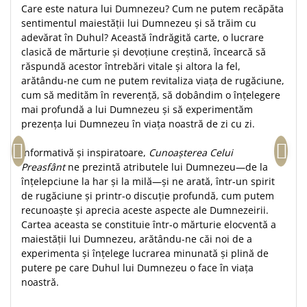
Care este natura lui Dumnezeu? Cum ne putem recăpăta
Teologie
sentimentul maiestății lui Dumnezeu și să trăim cu
A doua venire
adevărat în Duhul? Această îndrăgită carte, o lucrare
clasică de mărturie și devoțiune creștină, încearcă să
Apologetica
răspundă acestor întrebări vitale și altora la fel,
Dogmatica
arătându-ne cum ne putem revitaliza viața de rugăciune,
Istoria Bisericii
cum să medităm în reverență, să dobândim o înțelegere
Misiune
mai profundă a lui Dumnezeu și să experimentăm
prezența lui Dumnezeu în viața noastră de zi cu zi.
Viata crestina
Contemporaneitate
Informativă și inspiratoare,
Cunoașterea Celui
Devotional
Preasfânt
ne prezintă atributele lui Dumnezeu—de la
înțelepciune la har și la milă—și ne arată, într-un spirit
Diverse
de rugăciune și printr-o discuție profundă, cum putem
Lupta Spirituala
recunoaște și aprecia aceste aspecte ale Dumnezeirii.
Schimbarea caracterului
Cartea aceasta se constituie într-o mărturie elocventă a
Slujire
maiestății lui Dumnezeu, arătându-ne căi noi de a
experimenta și înțelege lucrarea minunată și plină de
Suferinta
putere pe care Duhul lui Dumnezeu o face în viața
Viata din belsug
noastră.
Viata de zi cu zi