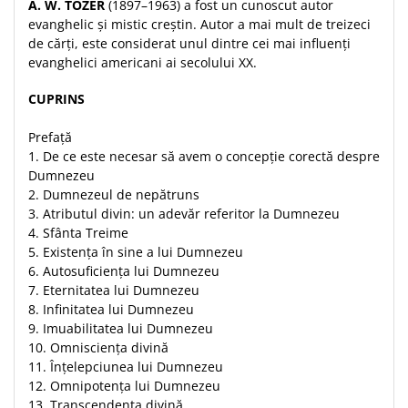
A. W. TOZER
(1897–1963) a fost un cunoscut autor
Despre afaceri
evanghelic și mistic creștin. Autor a mai mult de treizeci
Dezvoltare personala
de cărți, este considerat unul dintre cei mai influenți
Leadership
evanghelici americani ai secolului XX.
Mediu
CUPRINS
Sanatate / nutritie
Prefață
1. De ce este necesar să avem o concepţie corectă despre
Dumnezeu
2. Dumnezeul de nepătruns
3. Atributul divin: un adevăr referitor la Dumnezeu
4. Sfânta Treime
5. Existenţa în sine a lui Dumnezeu
6. Autosuficienţa lui Dumnezeu
7. Eternitatea lui Dumnezeu
8. Infinitatea lui Dumnezeu
9. Imuabilitatea lui Dumnezeu
10. Omniscienţa divină
11. Înţelepciunea lui Dumnezeu
12. Omnipotenţa lui Dumnezeu
13. Transcendenţa divină