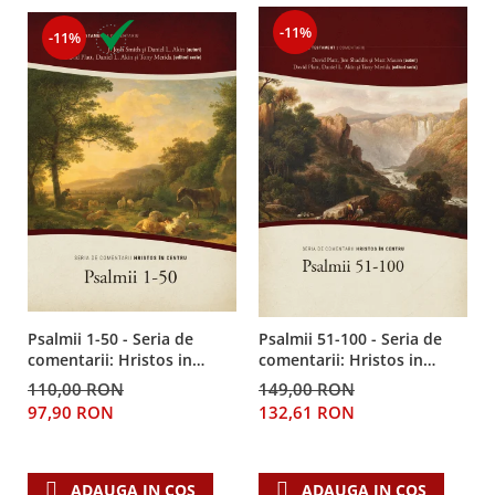
-11%
-11%
Psalmii 1-50 - Seria de
Psalmii 51-100 - Seria de
comentarii: Hristos in
comentarii: Hristos in
centru
centru
110,00 RON
149,00 RON
97,90 RON
132,61 RON
ADAUGA IN COS
ADAUGA IN COS