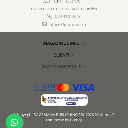
SUPORT CLIENTI
L-V: 9:00-20:00 I S: 10:00-14:00 I D: Inchis
0749105923
office@gramma.ro
MAGAZINUL MEU
CLIENTI
DATE COMERCIALE
©Copyright SC GRAMMA PUBLISHING SRL 2026
Platforma E-
commerce by Gomag