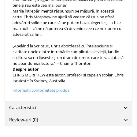
bine și rău este cea mai bună?
Teologie
Marile întrebări merită răspunsuri pe măsură. În această
A doua venire
carte, Chris Morphew ne ajută să vedem că Isus ne oferă
adevăruri solide pe care să ne putem baza alegerile și – chiar
Apologetica
mai mult – că ne dă puterea să devenim ceea ce ne dorim cu
Dogmatica
adevărat să fim.
Istoria Bisericii
„Apelând la Scripturi, Chris abordează cu înțelepciune și
Misiune
claritate unele dintre întrebările complicate ale vieții, iar din
Viata crestina
scriitura sa nu lipsește și un dram de umor, care te va ajuta să
nu abandonezi lectura.” -- Champ Thornton
Contemporaneitate
Despre autor
Devotional
CHRIS MORPHEW este autor, profesor și capelan școlar. Chris
locuiește în Sydney, Australia.
Diverse
Lupta Spirituala
Informatii conformitate produs
Schimbarea caracterului
Slujire
Caracteristici
Suferinta
Review-uri
(0)
Viata din belsug
Viata de zi cu zi