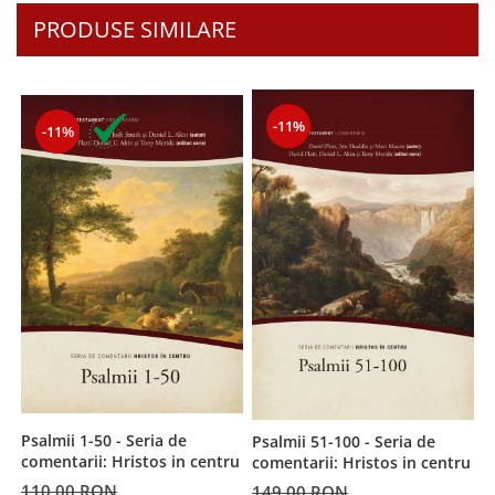
Despre afaceri
PRODUSE SIMILARE
Dezvoltare personala
Leadership
Mediu
Sanatate / nutritie
-11%
-11%
Psalmii 1-50 - Seria de
Psalmii 51-100 - Seria de
V
comentarii: Hristos in centru
comentarii: Hristos in centru
d
110,00 RON
149,00 RON
2