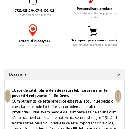
Accesorii birou
Instrumente teologice
Tablouri
Personalizare produse
0722.423.090, 0749.105.923
Rame foto
Transilvania
Personalizăm Bibliile și pixurile
Alte studii
Comanda si prin telefon
alese
Tablouri din lemn
Atlase
Carti postale
Pungi cadou cu versete
Comentarii
Magneti
Puzzle
Dictionare
Transport prin curier oriunde
Livram si in easybox
Enciclopedii
Fara km suplimentari si alte taxe
Sacoșă
Mai usor, mai comod!
Literatura
Semne de carte
Biografii
Set cadou
Eseuri
Statuete
Descriere
Marturii
Sticle apa
Romane
Suport pentru pahar
„Ușor de citit, plină de adevăruri biblice și cu multe
Meditatii
povestiri relevante.” – Ed Drew
Tablouri
Pedagogie
Cum putem ști ce este bine și ce este rău? Totul nu-i decât o
chestiune de opinii diferite sau problema e mult mai
Tablouri canvas
Poezii
profundă? Chiar avem nevoie de Dumnezeu să ne spună cum
Termos
să fim oameni buni sau ne putem da seama și singuri? Și când
Reviste
există atâtea păreri cu privire la ce este important și valoros,
Sanatate
cum putem ști siguri că perspectiva Bibliei cu privire la ce este