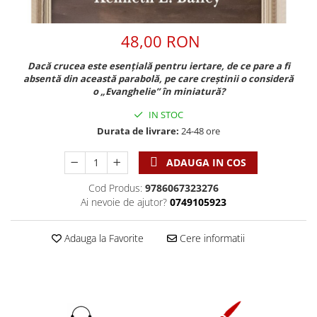
Discipline spirituale
Pix plastic
Tablouri
Viata crestina
Rugaciune
Jocuri
Sibiu
48,00 RON
Eseuri
Jurnale
Alte suveniruri
Familie
Dacă crucea este esențială pentru iertare, de ce pare a fi
Carti postale
Jurnal de Rugaciune
absentă din această parabolă, pe care creștinii o consideră
Barbati
Jurnal
Limba Engleza
o „Evanghelie” în miniatură?
Cresterea copiilor
Magneti
Limba Română
IN STOC
Femei
Suport pahar
Magneti
Durata de livrare:
24-48 ore
Relatii
Tablouri
Foarte puternici
Sexualitate
Sinaia
ADAUGA IN COS
Ornament
Tineri
Magneti
Pentru birou
Cod Produs:
9786067323276
Viata de familie
Suport pahar
Pentru copii
Ai nevoie de ajutor?
0749105923
Harfe / Partituri
Timisoara
Obiecte decorative
Instrumente pastorale
Adauga la Favorite
Cere informatii
Alte suveniruri
Oglinda
Consiliere
Carti postale
Pix+Semn de carte
Despre biserica
Jurnale
Portofel
Predici/ Schite de predici
Magneti
Produse din lemn
Resurse studiu biblic
Suport pahar