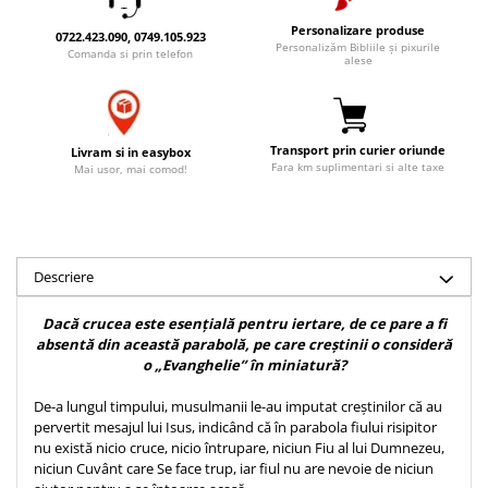
Accesorii birou
Instrumente teologice
Tablouri
Personalizare produse
0722.423.090, 0749.105.923
Rame foto
Personalizăm Bibliile și pixurile
Transilvania
Alte studii
Comanda si prin telefon
alese
Tablouri din lemn
Atlase
Carti postale
Pungi cadou cu versete
Comentarii
Magneti
Puzzle
Dictionare
Transport prin curier oriunde
Livram si in easybox
Fara km suplimentari si alte taxe
Enciclopedii
Sacoșă
Mai usor, mai comod!
Literatura
Semne de carte
Biografii
Set cadou
Eseuri
Statuete
Descriere
Marturii
Sticle apa
Romane
Dacă crucea este esențială pentru iertare, de ce pare a fi
Suport pentru pahar
Meditatii
absentă din această parabolă, pe care creștinii o consideră
o „Evanghelie” în miniatură?
Tablouri
Pedagogie
De-a lungul timpului, musulmanii le-au imputat creștinilor că au
Tablouri canvas
Poezii
pervertit mesajul lui Isus, indicând că în parabola fiului risipitor
Termos
Reviste
nu există nicio cruce, nicio întrupare, niciun Fiu al lui Dumnezeu,
niciun Cuvânt care Se face trup, iar fiul nu are nevoie de niciun
Sanatate