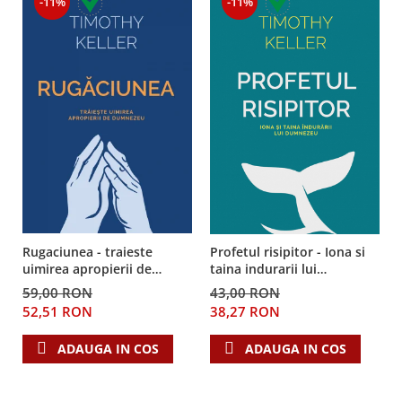
-11%
-11%
Rugaciunea - traieste
Profetul risipitor - Iona si
uimirea apropierii de
taina indurarii lui
Dumnezeu
Dumnezeu
59,00 RON
43,00 RON
52,51 RON
38,27 RON
ADAUGA IN COS
ADAUGA IN COS