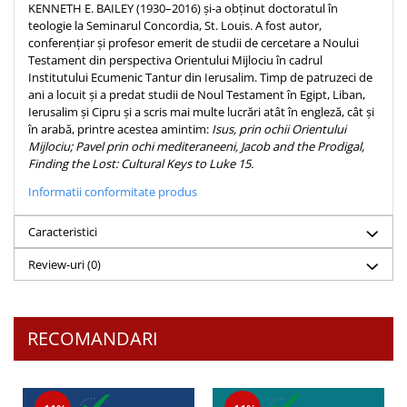
Despre afaceri
KENNETH E. BAILEY (1930–2016) și-a obținut doctoratul în
teologie la Seminarul Concordia, St. Louis. A fost autor,
Dezvoltare personala
conferențiar și profesor emerit de studii de cercetare a Noului
Leadership
Testament din perspectiva Orientului Mijlociu în cadrul
Mediu
Institutului Ecumenic Tantur din Ierusalim. Timp de patruzeci de
ani a locuit și a predat studii de Noul Testament în Egipt, Liban,
Sanatate / nutritie
Ierusalim și Cipru și a scris mai multe lucrări atât în engleză, cât și
în arabă, printre acestea amintim:
Isus, prin ochii Orientului
Mijlociu; Pavel prin ochi mediteraneeni, Jacob and the Prodigal,
Finding the Lost: Cultural Keys to Luke 15.
Informatii conformitate produs
Caracteristici
Review-uri
(0)
RECOMANDARI