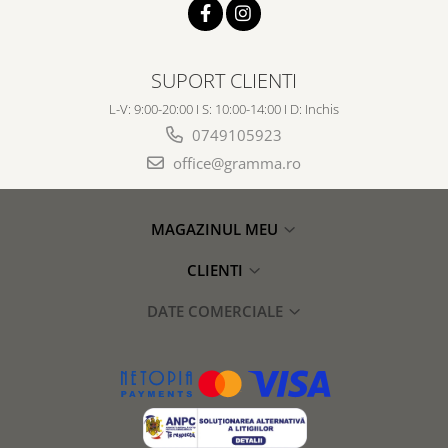
SUPORT CLIENTI
L-V: 9:00-20:00 I S: 10:00-14:00 I D: Inchis
0749105923
office@gramma.ro
MAGAZINUL MEU
CLIENTI
DATE COMERCIALE