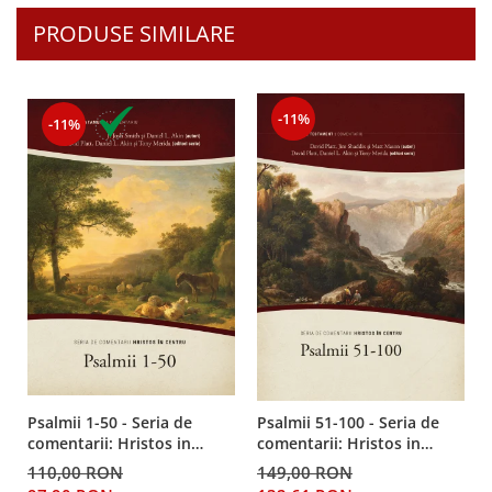
PRODUSE SIMILARE
-11%
-11%
Psalmii 1-50 - Seria de
Psalmii 51-100 - Seria de
comentarii: Hristos in
comentarii: Hristos in
centru
centru
110,00 RON
149,00 RON