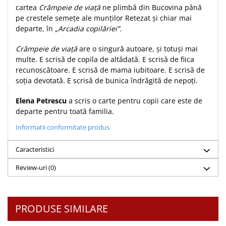
cartea
Crâmpeie de viaţă
ne plimbă din Bucovina până
Teologie
pe crestele semeţe ale munţilor Retezat şi chiar mai
A doua venire
departe, în
„Arcadia copilăriei”.
Apologetica
Crâmpeie de viaţă
are o singură autoare, şi totuşi mai
Dogmatica
multe. E scrisă de copila de altădată. E scrisă de fiica
Istoria Bisericii
recunoscătoare. E scrisă de mama iubitoare. E scrisă de
Misiune
soţia devotată. E scrisă de bunica îndrăgită de nepoţi.
Viata crestina
Elena
Petrescu
a scris o carte pentru copii care este de
Contemporaneitate
departe pentru toată familia.
Devotional
Informatii conformitate produs
Diverse
Lupta Spirituala
Caracteristici
Schimbarea caracterului
Review-uri
(0)
Slujire
Suferinta
Viata din belsug
PRODUSE SIMILARE
Viata de zi cu zi