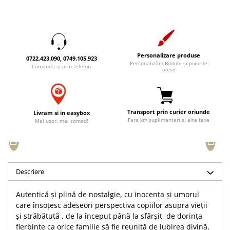
Accesorii birou
Instrumente teologice
Tablouri
Rame foto
Transilvania
Alte studii
Tablouri din lemn
Atlase
Carti postale
Pungi cadou cu versete
Comentarii
Magneti
Personalizare produse
0722.423.090, 0749.105.923
Personalizăm Bibliile și pixurile
Puzzle
Dictionare
Comanda si prin telefon
alese
Enciclopedii
Sacoșă
Literatura
Semne de carte
Biografii
Transport prin curier oriunde
Set cadou
Livram si in easybox
Fara km suplimentari si alte taxe
Mai usor, mai comod!
Eseuri
Statuete
Marturii
Sticle apa
Romane
Suport pentru pahar
Meditatii
Descriere
Tablouri
Pedagogie
Tablouri canvas
Poezii
Autentică şi plină de nostalgie, cu inocenţa şi umorul
care însoţesc adeseori perspectiva copiilor asupra vieţii
Termos
Reviste
şi străbătută , de la început până la sfârşit, de dorinţa
Sanatate
fierbinte ca orice familie să fie reunită de iubirea divină,