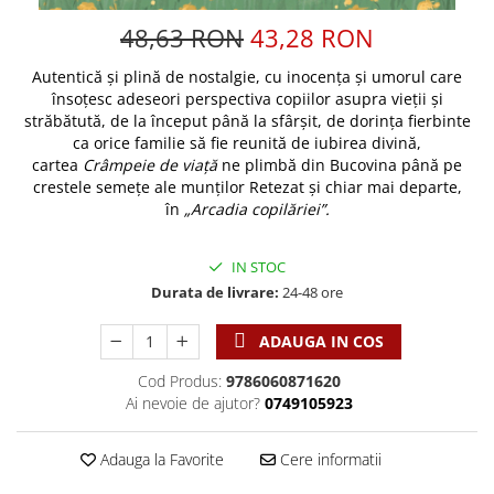
Discipline spirituale
Pix plastic
Tablouri
Viata crestina
48,63 RON
43,28 RON
Rugaciune
Jocuri
Sibiu
Eseuri
Jurnale
Alte suveniruri
Autentică şi plină de nostalgie, cu inocenţa şi umorul care
Familie
însoţesc adeseori perspectiva copiilor asupra vieţii şi
Carti postale
Jurnal de Rugaciune
străbătută, de la început până la sfârşit, de dorinţa fierbinte
Barbati
Jurnal
Limba Engleza
ca orice familie să fie reunită de iubirea divină,
Cresterea copiilor
Magneti
Limba Română
cartea
Crâmpeie de viaţă
ne plimbă din Bucovina până pe
crestele semeţe ale munţilor Retezat şi chiar mai departe,
Femei
Suport pahar
Magneti
în
„Arcadia copilăriei”.
Relatii
Tablouri
Foarte puternici
Sexualitate
Sinaia
Ornament
IN STOC
Tineri
Magneti
Pentru birou
Durata de livrare:
24-48 ore
Viata de familie
Suport pahar
Pentru copii
Harfe / Partituri
Timisoara
ADAUGA IN COS
Obiecte decorative
Instrumente pastorale
Alte suveniruri
Oglinda
Cod Produs:
9786060871620
Consiliere
Carti postale
Ai nevoie de ajutor?
0749105923
Pix+Semn de carte
Despre biserica
Jurnale
Portofel
Predici/ Schite de predici
Magneti
Adauga la Favorite
Cere informatii
Produse din lemn
Resurse studiu biblic
Suport pahar