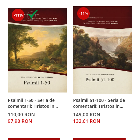
Despre afaceri
Dezvoltare personala
-11%
-11%
Leadership
Mediu
Sanatate / nutritie
Psalmii 1-50 - Seria de
Psalmii 51-100 - Seria de
comentarii: Hristos in
comentarii: Hristos in
centru
centru
110,00 RON
149,00 RON
97,90 RON
132,61 RON