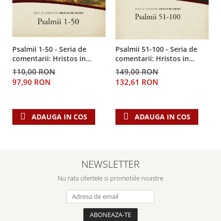
Psalmii 1-50 - Seria de
Psalmii 51-100 - Seria de
comentarii: Hristos in
comentarii: Hristos in
centru
centru
110,00 RON
149,00 RON
97,90 RON
132,61 RON
ADAUGA IN COS
ADAUGA IN COS
NEWSLETTER
Nu rata ofertele si promotiile noastre