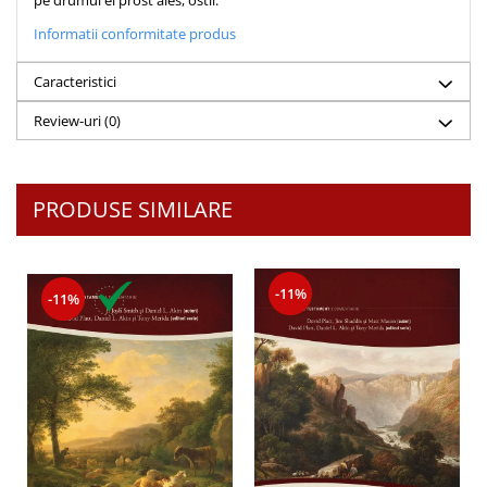
pe drumul ei prost ales, ostil.
Despre afaceri
Informatii conformitate produs
Dezvoltare personala
Leadership
Caracteristici
Mediu
Sanatate / nutritie
Review-uri
(0)
PRODUSE SIMILARE
-11%
-11%