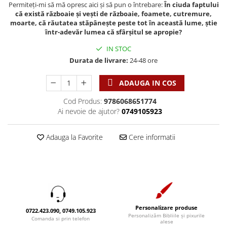
Discipline spirituale
Pix plastic
Permiteți-mi să mă opresc aici și să pun o întrebare:
În ciuda faptului
Tablouri
Viata crestina
că există războaie și vești de războaie, foamete, cutremure,
Rugaciune
Jocuri
Sibiu
moarte, că răutatea stăpânește peste tot în această lume, știe
Eseuri
într-adevăr lumea că sfârșitul se apropie?
Jurnale
Alte suveniruri
Familie
Carti postale
IN STOC
Jurnal de Rugaciune
Durata de livrare:
24-48 ore
Barbati
Jurnal
Limba Engleza
Cresterea copiilor
Magneti
Limba Română
ADAUGA IN COS
Femei
Suport pahar
Magneti
Relatii
Tablouri
Cod Produs:
9786068651774
Foarte puternici
Ai nevoie de ajutor?
0749105923
Sexualitate
Sinaia
Ornament
Tineri
Magneti
Pentru birou
Adauga la Favorite
Cere informatii
Viata de familie
Suport pahar
Pentru copii
Harfe / Partituri
Timisoara
Obiecte decorative
Instrumente pastorale
Alte suveniruri
Oglinda
Consiliere
Carti postale
Pix+Semn de carte
Despre biserica
Jurnale
Portofel
Personalizare produse
Predici/ Schite de predici
Magneti
0722.423.090, 0749.105.923
Personalizăm Bibliile și pixurile
Comanda si prin telefon
Produse din lemn
alese
Resurse studiu biblic
Suport pahar