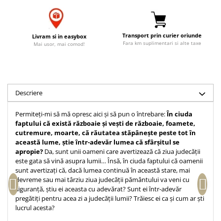
Accesorii birou
Instrumente teologice
Tablouri
Rame foto
Transilvania
Alte studii
Tablouri din lemn
Transport prin curier oriunde
Livram si in easybox
Atlase
Carti postale
Fara km suplimentari si alte taxe
Mai usor, mai comod!
Pungi cadou cu versete
Comentarii
Magneti
Puzzle
Dictionare
Enciclopedii
Sacoșă
Literatura
Semne de carte
Descriere
Biografii
Set cadou
Permiteți-mi să mă opresc aici și să pun o întrebare:
În ciuda
Eseuri
Statuete
faptului că există războaie și vești de războaie, foamete,
Marturii
cutremure, moarte, că răutatea stăpânește peste tot în
Sticle apa
această lume, știe într-adevăr lumea că sfârșitul se
Romane
apropie?
Da, sunt unii oameni care avertizează că ziua judecății
Suport pentru pahar
Meditatii
este gata să vină asupra lumii… Însă, în ciuda faptului că oamenii
Tablouri
sunt avertizați că, dacă lumea continuă în această stare, mai
Pedagogie
devreme sau mai târziu ziua judecății pământului va veni cu
Tablouri canvas
Poezii
siguranță, știu ei aceasta cu adevărat? Sunt ei într-adevăr
pregătiți pentru acea zi a judecății lumii? Trăiesc ei ca și cum ar ști
Termos
Reviste
lucrul acesta?
Sanatate