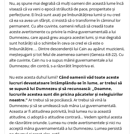
Nu, aș spune mai degrabă că mulți oameni din această lume încă
Teologie
visează că va veni o epocă strălucită de pace, prosperitate și
perfecțiune. Ei încă sunt axați pe îmbunătățirea lumii și nu cred
A doua venire
că ea va avea un sfârșit, ci insistă să o transforme în căminul lor
Apologetica
permanent. Cu alte cuvinte, oamenii refuză să creadă toate
Dogmatica
aceste avertismente cu privire la mâna guvernamentală a lui
Dumnezeu, care apasă greu asupra acestei lumi, și mai degrabă
Istoria Bisericii
sunt hotărâți să o schimbe în ceva ce cred ei că este o
Misiune
îmbunătățire. … Dintre descendenții lui Cain au apărut muzicienii,
meșteșugarii și tot felul de asemenea oameni (Geneza 4:8-22). Cu
Viata crestina
alte cuvinte, Cain nu s-a supus mâinii guvernamentale a lui
Contemporaneitate
Dumnezeu; din contră, s-a răzvrătit împotriva ei.
Devotional
Nu este acesta duhul lumii?
Când oamenii văd toate aceste
Diverse
lucruri devastatoare întâmplându-se în lume, ar trebui să
Lupta Spirituala
se supună lui Dumnezeu și să recunoască: „Doamne,
lucrurile acestea sunt din pricina păcatelor și nelegiuirilor
Schimbarea caracterului
noastre.”
Ar trebui să se pocăiască. Ar trebui să vină la
Slujire
Dumnezeu și să se umilească sub mâna Lui guvernamentală.
Suferinta
Aceasta ar fi atitudinea potrivită, însă lumea nu ia această
atitudine, ci adoptă o atitudine contrară… Vedem spiritul acesta
Viata din belsug
de răzvrătire oriunde. Lumea nu crede avertismentele și nici nu
Viata de zi cu zi
acceptă mâna guvernamentală a lui Dumnezeu. Lumea persistă