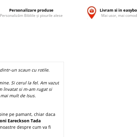
Personalizare produse
Livram si in easyb
Personalizăm Bibliile și pixurile alese
Mai usor, mai comod
dintr-un scaun cu rotile.
ne. Si cerul la fel. Am vazut
m învatat si m-am rugat si
 mai mult de Isus.
 bine pe pamant, chiar daca
Joni Eareckson Tada
 noastre despre cum va fi