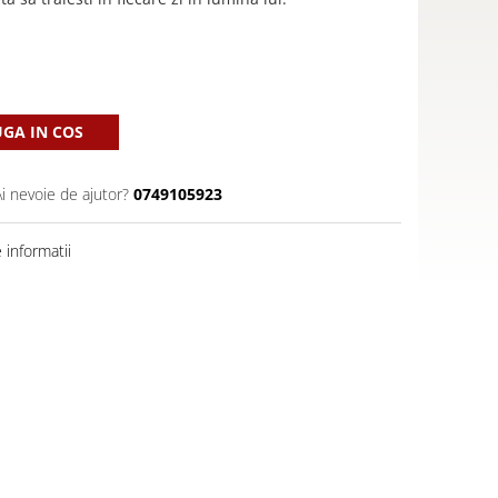
GA IN COS
Ai nevoie de ajutor?
0749105923
informatii