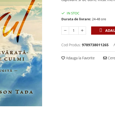
IN STOC
Durata de livrare:
24-48 ore
ADAU
Cod Produs:
9789738011265
Adauga la Favorite
Cere 