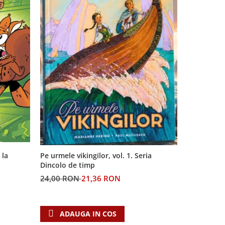
 la
Pe urmele vikingilor, vol. 1. Seria
Generatia 
Dincolo de timp
profetiilor
24,00 RON
21,36 RON
60,00 RO
ADAUGA IN COS
ADAU