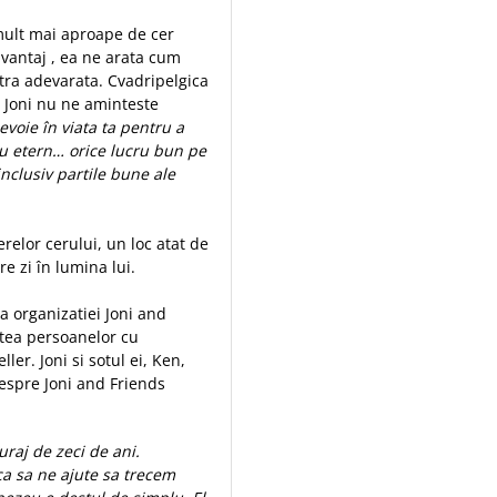
d mult mai aproape de cer
avantaj , ea ne arata cum
tra adevarata. Cvadripelgica
, Joni nu ne aminteste
nevoie în viata ta pentru a
tau etern… orice lucru bun pe
nclusiv partile bune ale
erelor cerului, un loc atat de
re zi în lumina lui.
a organizatiei Joni and
tea persoanelor cu
ller. Joni si sotul ei, Ken,
despre Joni and Friends
raj de zeci de ani.
a sa ne ajute sa trecem