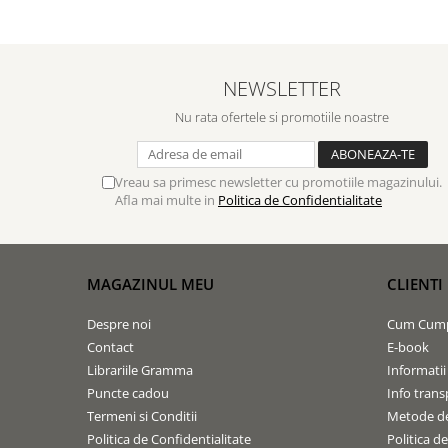
NEWSLETTER
Nu rata ofertele si promotiile noastre
Vreau sa primesc newsletter cu promotiile magazinului.
Afla mai multe in
Politica de Confidentialitate
MAGAZINUL MEU
CLIENTI
Despre noi
Cum Cum
Contact
E-book
Librariile Gramma
Informatii
Puncte cadou
Info trans
Termeni si Conditii
Metode de
Politica de Confidentialitate
Politica d