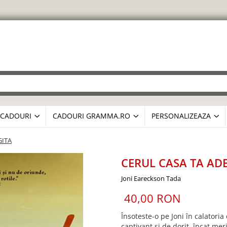
CADOURI
CADOURI GRAMMA.RO
PERSONALIZEAZA
GITA
CERUL CASA TA ADE
Joni Eareckson Tada
40,00 RON
Însoteste-o pe Joni în calatoria
captivant si de dorit, încat merit