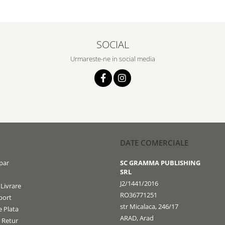
SOCIAL
Urmareste-ne in social media
DATE COMERCIALE
par
SC GRAMMA PUBLISHING
SRL
J2/1441/2016
 Livrare
RO36771251
port
str Micalaca, 246/17
 Plata
ARAD, Arad
e Retur