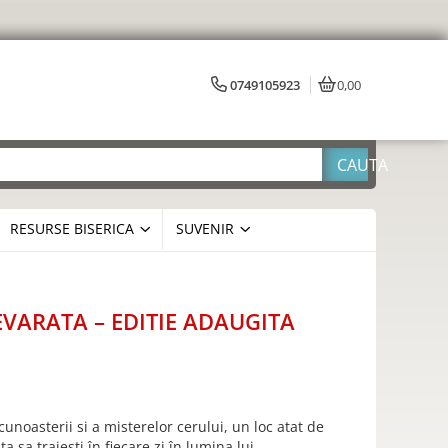
0749105923
0,00
RESURSE BISERICA
SUVENIR
VARATA – EDITIE ADAUGITA
 cunoasterii si a misterelor cerului, un loc atat de
a sa traiesti în fiecare zi în lumina lui.