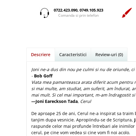
Istorie
Suport Pahar
Copii
Povesti care spun adevarul
Medii
Psihologie
Cluj-Napoca
0722.423.090, 0749.105.923
Mici
Cutie cu versete
Puiul Istet
Comanda si prin telefon
Filosofie
Iasi
Noul Testament
Display foto
R. C. Sproul
Alte studii
Oradea
Pentru adolescenti
Emblema auto
Romane
Critica de arta
Alte suveniruri
Pentru femei
Felicitare
cultura generala
Timothy Keller
Carti postale
Psihologie practica
Husă Biblie
Vestea buna pentru inimi micute
Jurnale
Descriere
Caracteristici
Review-uri
(0)
Stiinta
Instrumente de scris
Veveritele de la Marea Moarta
Magneti
Devotional zilnic
Pix metalic
Suport pahar
Viata crestina
Joni ne-a dus din nou pe culmi si nu de oriunde, ci 
Discipline spirituale
Pix plastic
-
Bob Goff
Tablouri
Viata mea pamanteasca arata diferit acum pentru mi
Rugaciune
Jocuri
Sibiu
si mai multe, am studiat, am suferit, am îndurat, a
Eseuri
Jurnale
Alte suveniruri
mai mult. Si cel mai important, m-am îndragostit si
Familie
—Joni Eareckson Tada
,
Cerul
Carti postale
Jurnal de Rugaciune
Barbati
Jurnal
Limba Engleza
De aproape 25 de ani, Cerul ne-a inspirat sa traim
Cresterea copiilor
Magneti
Limba Română
tanjim dupa vesnicie. Apropiindu-se de Scriptura,
Femei
Suport pahar
Magneti
raspunde celor mai profunde întrebari ale inimilor
cerul, pe cine vom vedea si cine vom fi noi acolo.
Relatii
Tablouri
Foarte puternici