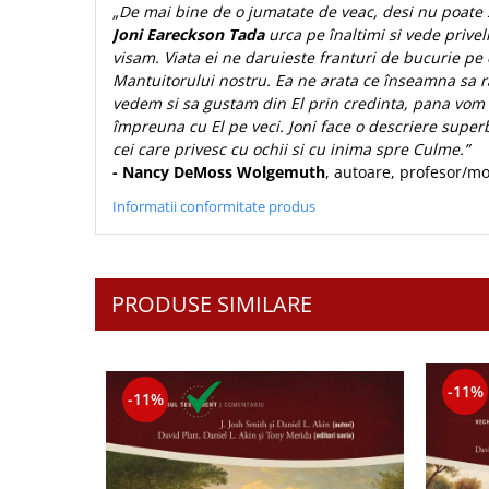
Contemporaneitate
„De mai bine de o jumatate de veac, desi nu poate s
Joni Eareckson Tada
urca pe înaltimi si vede privel
Devotional
visam. Viata ei ne daruieste franturi de bucurie pe
Diverse
Mantuitorului nostru. Ea ne arata ce înseamna sa r
Lupta Spirituala
vedem si sa gustam din El prin credinta, pana vom 
Schimbarea caracterului
împreuna cu El pe veci. Joni face o descriere superba
cei care privesc cu ochii si cu inima spre Culme.”
Slujire
- Nancy DeMoss Wolgemuth
, autoare, profesor/m
Suferinta
Viata din belsug
Informatii conformitate produs
Viata de zi cu zi
Despre afaceri
Dezvoltare personala
PRODUSE SIMILARE
Leadership
Mediu
Sanatate / nutritie
-11%
-11%