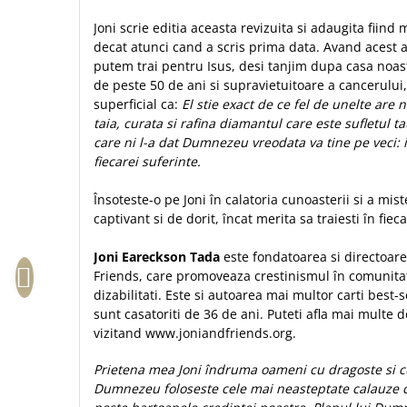
Sexualitate
Sinaia
Ornament
Joni scrie editia aceasta revizuita si adaugita fiin
Tineri
Magneti
Pentru birou
decat atunci cand a scris prima data. Avand acest 
Viata de familie
putem trai pentru Isus, desi tanjim dupa casa noas
Suport pahar
Pentru copii
de peste 50 de ani si supravietuitoare a cancerului
Harfe / Partituri
Timisoara
Obiecte decorative
superficial ca:
El stie exact de ce fel de unelte are 
Instrumente pastorale
Alte suveniruri
Oglinda
taia, curata si rafina diamantul care este sufletul 
Consiliere
Carti postale
care ni l-a dat Dumnezeu vreodata va tine pe veci: i
Pix+Semn de carte
fiecarei suferinte.
Despre biserica
Jurnale
Portofel
Predici/ Schite de predici
Magneti
Însoteste-o pe Joni în calatoria cunoasterii si a mist
Produse din lemn
Resurse studiu biblic
Suport pahar
captivant si de dorit, încat merita sa traiesti în fieca
Accesorii birou
Instrumente teologice
Tablouri
Joni Eareckson Tada
este fondatoarea si directoare
Rame foto
Transilvania
Alte studii
Friends, care promoveaza crestinismul în comunita
Tablouri din lemn
Atlase
Carti postale
dizabilitati. Este si autoarea mai multor carti best-se
Pungi cadou cu versete
Comentarii
Magneti
sunt casatoriti de 36 de ani. Puteti afla mai multe 
Puzzle
vizitand www.joniandfriends.org.
Dictionare
Enciclopedii
Sacoșă
Prietena mea Joni îndruma oameni cu dragoste si cu
Literatura
Dumnezeu foloseste cele mai neasteptate calauze c
Semne de carte