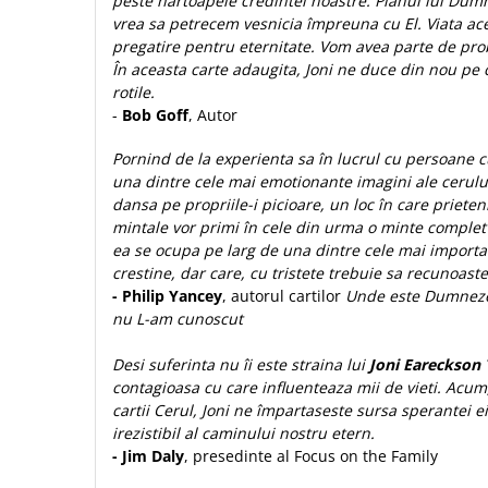
peste hartoapele credintei noastre. Planul lui Dum
Biografii
Set cadou
vrea sa petrecem vesnicia împreuna cu El. Viata ac
Eseuri
Statuete
pregatire pentru eternitate. Vom avea parte de pro
Marturii
În aceasta carte adaugita, Joni ne duce din nou pe 
Sticle apa
Romane
rotile.
Suport pentru pahar
-
Bob Goff
, Autor
Meditatii
Tablouri
Pedagogie
Pornind de la experienta sa în lucrul cu persoane c
Tablouri canvas
una dintre cele mai emotionante imagini ale cerului
Poezii
dansa pe propriile-i picioare, un loc în care prieteni
Termos
Reviste
mintale vor primi în cele din urma o minte complet
ea se ocupa pe larg de una dintre cele mai importan
Sanatate
crestine, dar care, cu tristete trebuie sa recunoast
Teologie
- Philip Yancey
, autorul cartilor
Unde este Dumneze
nu L-am cunoscut
A doua venire
Apologetica
Desi suferinta nu îi este straina lui
Joni Eareckson
Dogmatica
contagioasa cu care influenteaza mii de vieti. Acum
Istoria Bisericii
cartii Cerul, Joni ne împartaseste sursa sperantei e
irezistibil al caminului nostru etern.
Misiune
- Jim Daly
, presedinte al Focus on the Family
Viata crestina