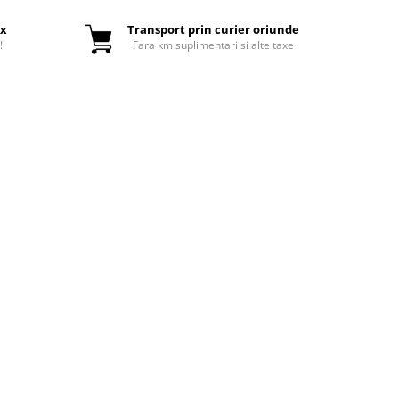
ox
Transport prin curier oriunde
!
Fara km suplimentari si alte taxe