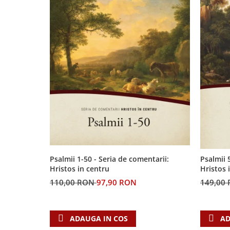
Psalmii 1-50 - Seria de comentarii:
Psalmii 
Hristos in centru
Hristos 
110,00 RON
97,90 RON
149,00
ADAUGA IN COS
AD