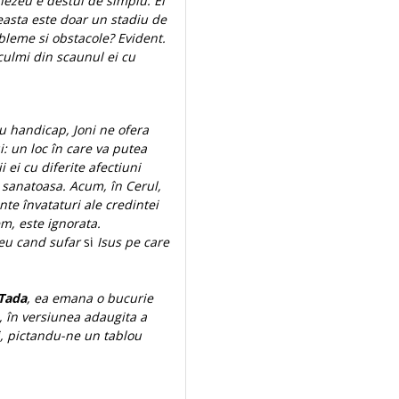
nezeu e destul de simplu. El
easta este doar un stadiu de
bleme si obstacole? Evident.
culmi din scaunul ei cu
u handicap, Joni ne ofera
: un loc în care va putea
i ei cu diferite afectiuni
 sanatoasa. Acum, în Cerul,
te învataturi ale credintei
em, este ignorata.
u cand sufar
si
Isus pe care
 Tada
, ea emana o bucurie
, în versiunea adaugita a
i, pictandu-ne un tablou