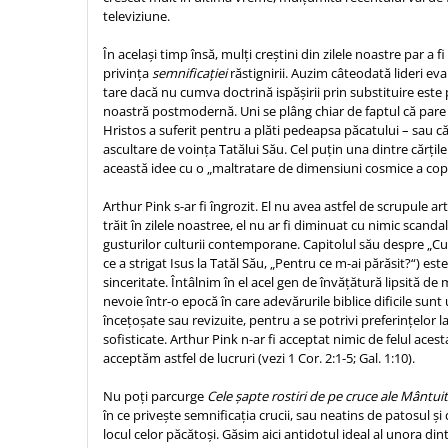
Contemporaneitate
televiziune.
Devotional
În același timp însă, mulți creștini din zilele noastre par a fi
Diverse
privința
semnificației
răstignirii. Auzim câteodată lideri ev
Lupta Spirituala
tare dacă nu cumva doctrină ispășirii prin substituire est
Schimbarea caracterului
noastră postmodernă. Uni se plâng chiar de faptul că pare 
Hristos a suferit pentru a plăti pedeapsa păcatului – sau că 
Slujire
ascultare de voința Tatălui Său. Cel puțin una dintre cărți
Suferinta
această idee cu o „maltratare de dimensiuni cosmice a copi
Viata din belsug
Arthur Pink s-ar fi îngrozit. El nu avea astfel de scrupule art
Viata de zi cu zi
trăit în zilele noastree, el nu ar fi diminuat cu nimic scanda
gusturilor culturii contemporane. Capitolul său despre „Cuv
Despre afaceri
ce a strigat Isus la Tatăl Său, „Pentru ce m-ai părăsit?“) es
Dezvoltare personala
sinceritate. Întâlnim în el acel gen de învățătură lipsită 
Leadership
nevoie într-o epocă în care adevărurile biblice dificile sunt
încețoșate sau revizuite, pentru a se potrivi preferințelor 
Mediu
sofisticate. Arthur Pink n-ar fi acceptat nimic de felul acesta
Sanatate / nutritie
acceptăm astfel de lucruri (vezi 1 Cor. 2:1-5; Gal. 1:10).
Nu poți parcurge
Cele șapte rostiri de pe cruce ale Mântui
în ce privește semnificația crucii, sau neatins de patosul și 
locul celor păcătoși. Găsim aici antidotul ideal al unora dintr