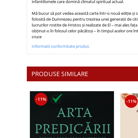
infantilismele care domină climatul spiritual actual.
Mă bucur să pot vedea această carte într-o nouă ediție și s
folosită de Dumnezeu pentru trezirea unei generații de citi
lucrurilor rostite de Hristos și realizate de El – mai ales faț
obținut-o în folosul celor păcătoși – în timpul acelor ore î
cruce
Informatii conformitate produs
PRODUSE SIMILARE
-11%
-11%