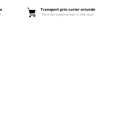
ox
Transport prin curier oriunde
!
Fara km suplimentari si alte taxe