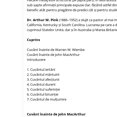
Fiecare mesaj este structurat pe șapte părți, în felul acesta
Sexualitate
Sinaia
sub șapte afirmații principale expuse clar, făcând astfel 
Ornament
benefic atât pentru pregătire de predici cât și pentru studi
Tineri
Magneti
Pentru birou
Viata de familie
Suport pahar
Pentru copii
Dr. Arthur W. Pink
(1886–1952) a slujit ca pastor al mai m
Harfe / Partituri
California, Kentucky și South Carolina. Lucrarea pe care a d
Timisoara
Obiecte decorative
cuprinsul Statelor Unite, dar și în Australia și Marea Britani
Instrumente pastorale
Alte suveniruri
Oglinda
Cuprins
Consiliere
Carti postale
Pix+Semn de carte
Despre biserica
Jurnale
Cuvânt înainte de Warren W. Wiersbe
Portofel
Predici/ Schite de predici
Magneti
Cuvânt înainte de John MacArthur
Produse din lemn
Introducere
Resurse studiu biblic
Suport pahar
Accesorii birou
Instrumente teologice
Tablouri
1. Cuvântul iertării
Rame foto
2. Cuvântul mântuirii
Transilvania
Alte studii
3. Cuvântul afecțiunii
Tablouri din lemn
Atlase
Carti postale
4. Cuvântul durerii
Pungi cadou cu versete
5. Cuvântul suferinței
Comentarii
Magneti
6. Cuvântul biruinței
Puzzle
Dictionare
7. Cuvântul de mulțumire
Enciclopedii
Sacoșă
Literatura
Semne de carte
Cuvânt înainte de John MacArthur