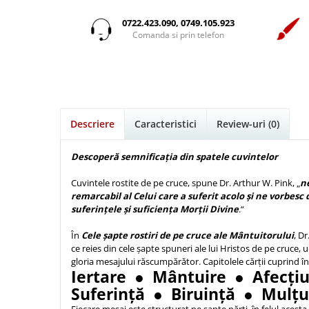
Istorie
Suport Pahar
Copii
Pentru predicatori
Mari
Psihologie
Cluj-Napoca
0722.423.090, 0749.105.923
Cutie cu versete
Povesti care spun adevarul
Medii
Comanda si prin telefon
Filosofie
Iasi
Mici
Display foto
Puiul Istet
Alte studii
Oradea
Noul Testament
Emblema auto
R. C. Sproul
Critica de arta
Alte suveniruri
Pentru adolescenti
Felicitare
cultura generala
Romane
Carti postale
Pentru femei
Psihologie practica
Husă Biblie
Timothy Keller
Jurnale
Descriere
Caracteristici
Review-uri
(0)
Stiinta
Instrumente de scris
Vestea buna pentru inimi micute
Magneti
Devotional zilnic
Pix metalic
Suport pahar
Veveritele de la Marea Moarta
Descoperă semnificația din spatele cuvintelor
Discipline spirituale
Pix plastic
Tablouri
Viata crestina
Cuvintele rostite de pe cruce, spune Dr. Arthur W. Pink, „
n
Rugaciune
Jocuri
Sibiu
remarcabil al Celui care a suferit acolo și ne vorbesc
Eseuri
suferințele și suficiența Morții Divine
.“
Jurnale
Alte suveniruri
Familie
Carti postale
Jurnal de Rugaciune
În
Cele șapte rostiri de pe cruce ale Mântuitorului
, Dr
Barbati
Jurnal
ce reies din cele șapte spuneri ale lui Hristos de pe cruce,
Limba Engleza
gloria mesajului răscumpărător. Capitolele cărții cuprind înv
Cresterea copiilor
Magneti
Limba Română
Iertare ● Mântuire ● Afecţ
Femei
Suport pahar
Magneti
Suferinţă ● Biruinţă ● Mulţ
Relatii
Tablouri
Foarte puternici