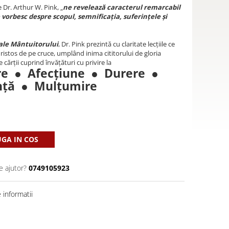
 Dr. Arthur W. Pink, „
ne revelează caracterul remarcabil
ne vorbesc despre scopul, semnificația, suferințele și
 ale Mântuitorului
, Dr. Pink prezintă cu claritate lecțiile ce
Hristos de pe cruce, umplând inima cititorului de gloria
cărții cuprind învățături cu privire la
re ● Afecţiune ● Durere ●
inţă ● Mulţumire
GA IN COS
e ajutor?
0749105923
informatii