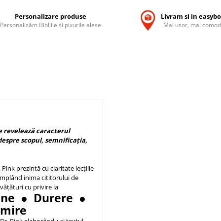
Personalizare produse
Livram si in easyb
Personalizăm Bibliile și pixurile alese
Mai usor, mai comod
e revelează caracterul
 despre scopul, semnificația,
. Pink prezintă cu claritate lecțiile
 umplând inima cititorului de
ățături cu privire la
iune ● Durere ●
umire