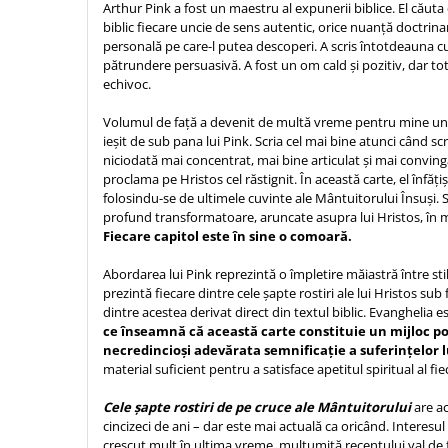
Biografii
Arthur Pink a fost un maestru al expunerii biblice. El căuta
Set cadou
biblic fiecare uncie de sens autentic, orice nuanță doctrina
Eseuri
Statuete
personală pe care-l putea descoperi. A scris întotdeauna c
Marturii
pătrundere persuasivă. A fost un om cald și pozitiv, dar totuș
Sticle apa
Romane
echivoc.
Suport pentru pahar
Meditatii
Volumul de față a devenit de multă vreme pentru mine una 
Tablouri
Pedagogie
ieșit de sub pana lui Pink. Scria cel mai bine atunci când sc
niciodată mai concentrat, mai bine articulat și mai conving
Tablouri canvas
Poezii
proclama pe Hristos cel răstignit. În această carte, el înfăți
Termos
folosindu-se de ultimele cuvinte ale Mântuitorului Însuși. S
Reviste
profund transformatoare, aruncate asupra lui Hristos, în
Sanatate
Fiecare capitol este în sine o comoară.
Teologie
Abordarea lui Pink reprezintă o împletire măiastră între stilul
prezintă fiecare dintre cele șapte rostiri ale lui Hristos su
A doua venire
dintre acestea derivat direct din textul biblic. Evanghelia 
Apologetica
ce înseamnă că această carte constituie un mijloc po
Dogmatica
necredincioși adevărata semnificație a suferințelor l
material suficient pentru a satisface apetitul spiritual al fie
Istoria Bisericii
Misiune
Cele șapte rostiri de pe cruce ale Mântuitorului
are a
Viata crestina
cincizeci de ani – dar este mai actuală ca oricând. Interesul 
crescut mult în ultima vreme, mulțumită recentului val de f