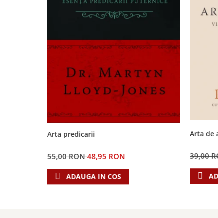
Arta de 
Arta predicarii
39,00 
55,00 RON
48,95 RON
AD
ADAUGA IN COS