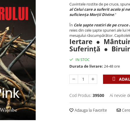
Cuvintele rostite de pe cruce, spune
al Celui care a suferit acolo și 
suficiența Morții Divine
.“
În
Cele șapte rostiri de pe cruce
reies din cele șapte spuneri ale lui 
mesajului răscumpărător. Capitolele 
Iertare ● Mântui
Suferinţă ● Biru
IN STOC
Durata de livrare:
24-48 ore
ADAU
Cod Produs:
39500
Ai nevoie d
Adauga la Favorite
Cere 