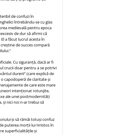
 teribil de confuzi în
anghelici întrebându-se cu glas
e prea medievală pentru epoca
excesiv de dur să afirmi că
El a făcut lucrul acesta în
le creștine de succes compară
lului.“
ificiale. Cu siguranță, dacă ar fi
lul crucii doar pentru a se potrivi
ântul durerii“ (care explică de
te o capodoperă de claritate și
de menajamente de care este mare
 uneori intenționat rotunjite,
laxe ale unei postmodernități
, și nici noi n-ar trebui să
torului
și să rămâi totuși confuz
de puterea morții lui Hristos în
e superficialitățile și