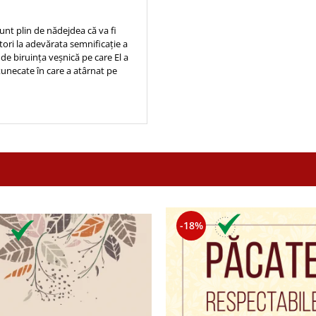
unt plin de nădejdea că va fi
tori la adevărata semnificație a
a de biruința veșnică pe care El a
ntunecate în care a atârnat pe
-18%