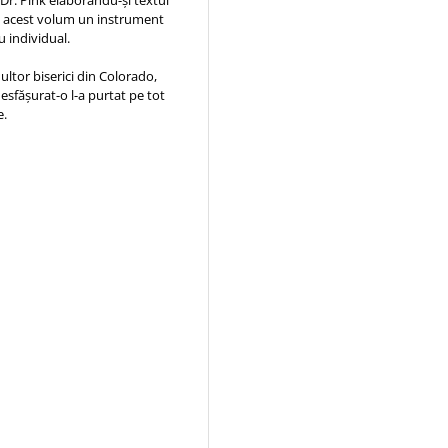
 Dr. Pink elaborându-și textul
din acest volum un instrument
u individual.
ultor biserici din Colorado,
esfășurat-o l-a purtat pe tot
e.