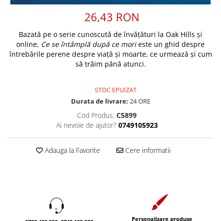
Discipline spirituale
Pix plastic
Tablouri
26,43 RON
Rugaciune
Jocuri
Sibiu
Eseuri
Jurnale
Alte suveniruri
Bazată pe o serie cunoscută de învăţături la Oak Hills și
Familie
online,
Ce se întâmplă după ce mori
este un ghid despre
Carti postale
Jurnal de Rugaciune
întrebările perene despre viață și moarte, ce urmează şi cum
Barbati
Jurnal
Limba Engleza
să trăim până atunci.
Cresterea copiilor
Magneti
Limba Română
Femei
Suport pahar
Magneti
STOC EPUIZAT
Relatii
Tablouri
Durata de livrare:
24 ORE
Foarte puternici
Sexualitate
Sinaia
Ornament
Cod Produs:
C5899
Tineri
Ai nevoie de ajutor?
0749105923
Magneti
Pentru birou
Viata de familie
Suport pahar
Pentru copii
Harfe / Partituri
Adauga la Favorite
Cere informatii
Timisoara
Obiecte decorative
Instrumente pastorale
Alte suveniruri
Oglinda
Consiliere
Carti postale
Pix+Semn de carte
Despre biserica
Jurnale
Portofel
Predici/ Schite de predici
Magneti
Produse din lemn
Resurse studiu biblic
Suport pahar
Personalizare produse