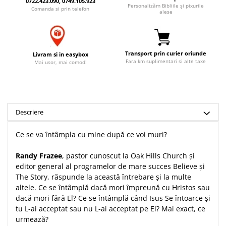
0722.423.090, 0749.105.923
Personalizăm Bibliile și pixurile
Accesorii birou
Comanda si prin telefon
Instrumente teologice
Tablouri
alese
Rame foto
Transilvania
Alte studii
Tablouri din lemn
Atlase
Carti postale
Pungi cadou cu versete
Comentarii
Magneti
Transport prin curier oriunde
Livram si in easybox
Fara km suplimentari si alte taxe
Mai usor, mai comod!
Puzzle
Dictionare
Enciclopedii
Sacoșă
Literatura
Semne de carte
Biografii
Set cadou
Descriere
Eseuri
Statuete
Marturii
Ce se va întâmpla cu mine după ce voi muri?
Sticle apa
Romane
Randy Frazee
, pastor cunoscut la Oak Hills Church și
Suport pentru pahar
Meditatii
editor general al programelor de mare succes Believe și
Tablouri
Pedagogie
The Story, răspunde la această întrebare și la multe
altele. Ce se întâmplă dacă mori împreună cu Hristos sau
Tablouri canvas
Poezii
dacă mori fără El? Ce se întâmplă când Isus Se întoarce şi
Termos
Reviste
tu L-ai acceptat sau nu L-ai acceptat pe El? Mai exact, ce
urmează?
Sanatate