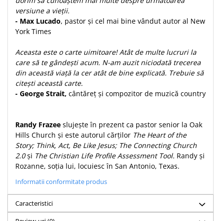
dorim să cunoaştem mai multe despre următoarea
Despre afaceri
versiune a vieții.
Dezvoltare personala
- Max Lucado
, pastor și cel mai bine vândut autor al New
Leadership
York Times
Mediu
Aceasta este o carte uimitoare! Atât de multe lucruri la
Sanatate / nutritie
care să te gândeşti acum. N-am auzit niciodată trecerea
din această viață la cer atât de bine explicată. Trebuie să
citești această carte.
- George Strait,
cântăreț și compozitor de muzică country
Randy Frazee
slujește în prezent ca pastor senior la Oak
Hills Church și este autorul cărților
The Heart of the
Story; Think, Act, Be Like Jesus; The Connecting Church
2.0
și
The Christian Life Profile Assessment Tool.
Randy și
Rozanne, soția lui, locuiesc în San Antonio, Texas.
Informatii conformitate produs
Caracteristici