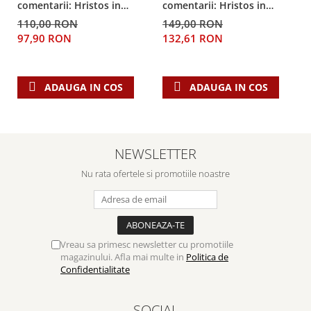
comentarii: Hristos in
comentarii: Hristos in
centru
centru
110,00 RON
149,00 RON
97,90 RON
132,61 RON
ADAUGA IN COS
ADAUGA IN COS
NEWSLETTER
Nu rata ofertele si promotiile noastre
Vreau sa primesc newsletter cu promotiile
magazinului. Afla mai multe in
Politica de
Confidentialitate
SOCIAL