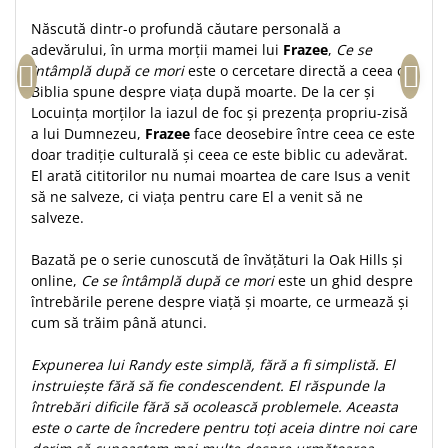
Teologie
Născută dintr-o profundă căutare personală a
adevărului, în urma morţii mamei lui
Frazee
,
Ce se
A doua venire
întâmplă după ce mori
este o cercetare directă a ceea ce
Apologetica
Biblia spune despre viața după moarte. De la cer şi
Dogmatica
Locuinţa morţilor la iazul de foc şi prezenţa propriu-zisă
Istoria Bisericii
a lui Dumnezeu,
Frazee
face deosebire între ceea ce este
doar tradiţie culturală şi ceea ce este biblic cu adevărat.
Misiune
El arată cititorilor nu numai moartea de care Isus a venit
Viata crestina
să ne salveze, ci viața pentru care El a venit să ne
Contemporaneitate
salveze.
Devotional
Bazată pe o serie cunoscută de învăţături la Oak Hills și
Diverse
online,
Ce se întâmplă după ce mori
este un ghid despre
Lupta Spirituala
întrebările perene despre viață și moarte, ce urmează şi
Schimbarea caracterului
cum să trăim până atunci.
Slujire
Expunerea lui Randy este simplă, fără a fi simplistă. El
Suferinta
instruiește fără să fie condescendent. El răspunde la
Viata din belsug
întrebări dificile fără să ocolească problemele. Aceasta
Viata de zi cu zi
este o carte de încredere pentru toți aceia dintre noi care