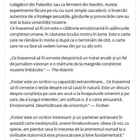
culegători din Paleolitic sau ca fermierii din Neolitic. Aceste
Teologie
experimente făcute pe viu nu sunt simple cascadorii, ci încercări
autentice de a înțelege senzațiile, gândurile și provocările care au
A doua venire
stat la baza umanității noastre.
Apologetica
Ce înseamnă să fii om
este o călătorie emoționantă în adâncurile
Dogmatica
conștiinței umane, în căutarea locului nostru în lume. Este o carte
care ne rămâne în minte și după ce o terminăm de citit, o carte
Istoria Bisericii
care ne va face să vedem lumea din jur cu alți ochi.
Misiune
Viata crestina
„
Ce înseamnă să fii om
este deopotrivă un tratat erudit și un fel
de jurnalism vizionar; e o mărturie de la marginile conștiinței
Contemporaneitate
noastre îmbâcsite.“ —
The Atlantic
Devotional
„Foster este un scriitor cu capacități extraordinare...
Ce înseamnă
Diverse
să fii om
este o lecție despre ce să cauți în natură. Este un discurs
Lupta Spirituala
despre conștiința pe care am avut-o la începuturile omenirii și pe
care, de-a lungul mileniilor, am osificat-o. E o carte amuzantă.
Schimbarea caracterului
Emoționantă. Deschizătoare de orizonturi.“ —
Forbes
Slujire
Suferinta
„Foster este un scriitor interesant și un partener antrenant în
această carte neobișnuită, uneori înnebunitoare. Ideea că noi, ca
Viata din belsug
specie, am pierdut ceva în trecerea de la animismul nomad la o
Viata de zi cu zi
civilizație statornică este provocatoare și bine fundamentată.“