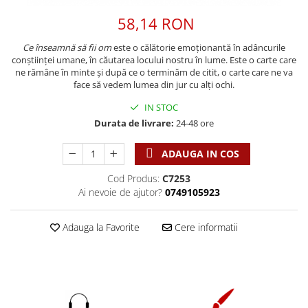
Discipline spirituale
Pix plastic
Tablouri
Viata crestina
58,14 RON
Rugaciune
Jocuri
Sibiu
Eseuri
Jurnale
Alte suveniruri
Ce înseamnă să fii om
este o călătorie emoționantă în adâncurile
conștiinței umane, în căutarea locului nostru în lume. Este o carte care
Familie
Carti postale
Jurnal de Rugaciune
ne rămâne în minte și după ce o terminăm de citit, o carte care ne va
Barbati
Jurnal
Limba Engleza
face să vedem lumea din jur cu alți ochi.
Cresterea copiilor
Magneti
Limba Română
IN STOC
Femei
Suport pahar
Magneti
Durata de livrare:
24-48 ore
Relatii
Tablouri
Foarte puternici
ADAUGA IN COS
Sexualitate
Sinaia
Ornament
Tineri
Magneti
Pentru birou
Cod Produs:
C7253
Viata de familie
Ai nevoie de ajutor?
0749105923
Suport pahar
Pentru copii
Harfe / Partituri
Timisoara
Obiecte decorative
Adauga la Favorite
Cere informatii
Instrumente pastorale
Alte suveniruri
Oglinda
Consiliere
Carti postale
Pix+Semn de carte
Despre biserica
Jurnale
Portofel
Predici/ Schite de predici
Magneti
Produse din lemn
Resurse studiu biblic
Suport pahar