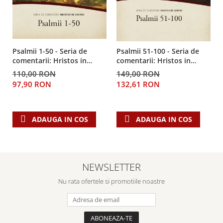
Psalmii 1-50 - Seria de
Psalmii 51-100 - Seria de
comentarii: Hristos in
comentarii: Hristos in
centru
centru
110,00 RON
149,00 RON
97,90 RON
132,61 RON
ADAUGA IN COS
ADAUGA IN COS
NEWSLETTER
Nu rata ofertele si promotiile noastre