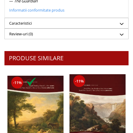
—
The Guardian
Despre afaceri
Dezvoltare personala
Informatii conformitate produs
Leadership
Caracteristici
Mediu
Sanatate / nutritie
Review-uri
(0)
PRODUSE SIMILARE
-11%
-11%