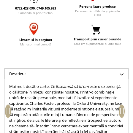
Accesorii birou
Instrumente teologice
Tablouri
Personalizare produse
0722.423.090, 0749.105.923
Personalizăm Bibliile și pixurile
Rame foto
Comanda si prin telefon
Transilvania
Alte studii
alese
Tablouri din lemn
Atlase
Carti postale
Pungi cadou cu versete
Comentarii
Magneti
Puzzle
Dictionare
Transport prin curier oriunde
Livram si in easybox
Fara km suplimentari si alte taxe
Mai usor, mai comod!
Enciclopedii
Sacoșă
Literatura
Semne de carte
Biografii
Set cadou
Eseuri
Descriere
Statuete
Marturii
Sticle apa
Romane
Mai mult decât o carte,
Ce înseamnă să fii om
este o experiență,
o călătorie în miezul conștiinței noastre. Printr-o combinație
Suport pentru pahar
Meditatii
unică de relatări personale, meditații filozofice și experimente
Tablouri
Pedagogie
captivante, Charles Foster, profesor la Oxford University, ne face
să regândim limitările viziunii moderne și raționale asupra lumii și
Tablouri canvas
Poezii
să explorăm adâncurile minții umane. Dincolo de perspectivele
Termos
științifice, de aluziile literare și de reflecțiile introspective, autorul
Reviste
ne cheamă să-l însoțim într-o cercetare experimentală a condiției
Sanatate
strămoșilor noștri, încercând să trăiască la fel ca vânătorii-