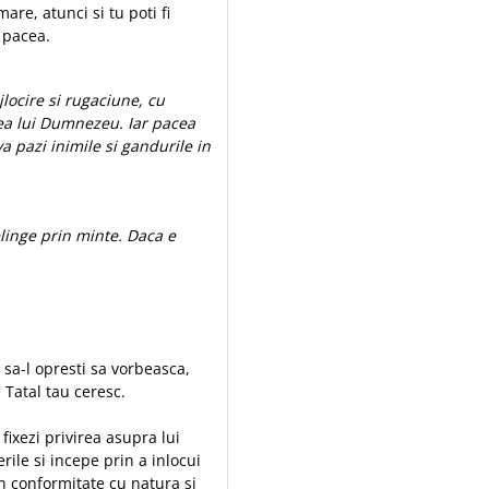
re, atunci si tu poti fi
i pacea.
ijlocire si rugaciune, cu
tea lui Dumnezeu. Iar pacea
a pazi inimile si gandurile in
relinge prin minte. Daca e
sa-l opresti sa vorbeasca,
 Tatal tau ceresc.
 fixezi privirea asupra lui
ile si incepe prin a inlocui
n conformitate cu natura si