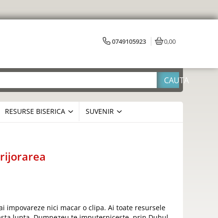
0749105923
0,00
RESURSE BISERICA
SUVENIR
rijorarea
ai impovareze nici macar o clipa. Ai toate resursele
asta lupta. Dumnezeu te imputerniceste, prin Duhul