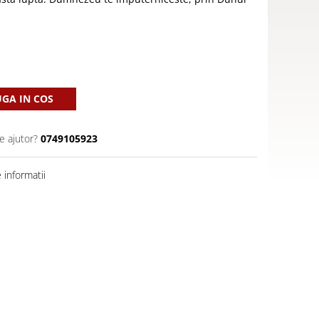
GA IN COS
e ajutor?
0749105923
informatii