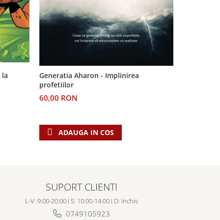
 la
Generatia Aharon - Implinirea
Pe urmele v
profetiilor
Dincolo de
60,00 RON
24,00 RO
ADAUGA IN COS
ADAU
SUPORT CLIENTI
L-V: 9:00-20:00 I S: 10:00-14:00 I D: Inchis
0749105923