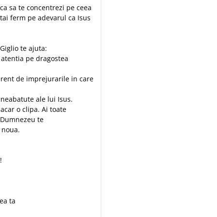
aca sa te concentrezi pe ceea
 Stai ferm pe adevarul ca Isus
 Giglio te ajuta:
i atentia pe dragostea
erent de imprejurarile in care
neabatute ale lui Isus.
car o clipa. Ai toate
. Dumnezeu te
a noua.
ta!
rea ta