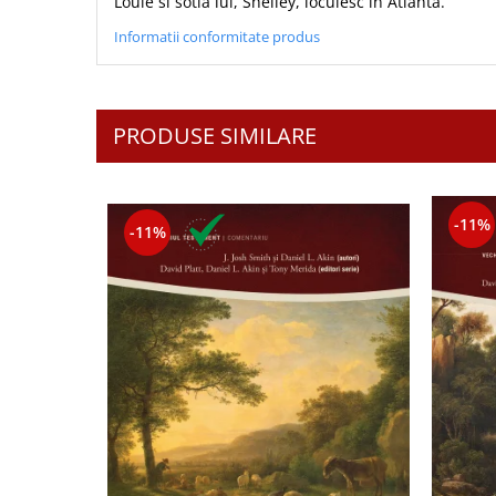
Louie si sotia lui, Shelley, locuiesc in Atlanta.
Informatii conformitate produs
PRODUSE SIMILARE
-11%
-11%