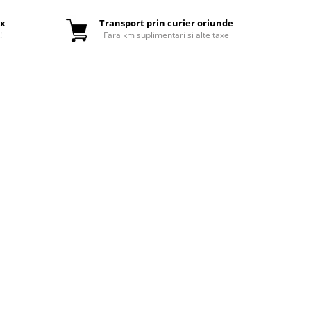
ox
Transport prin curier oriunde
!
Fara km suplimentari si alte taxe