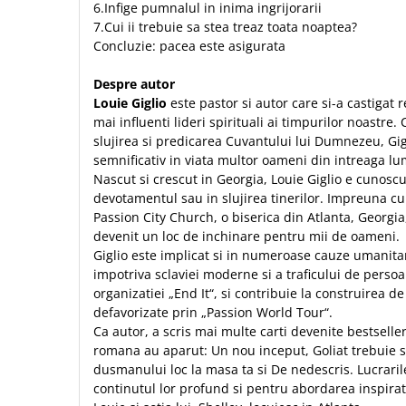
Contemporaneitate
6.Infige pumnalul in inima ingrijorarii
7.Cui ii trebuie sa stea treaz toata noaptea?
Devotional
Concluzie: pacea este asigurata
Diverse
Lupta Spirituala
Despre autor
Schimbarea caracterului
Louie Giglio
este pastor si autor care si-a castigat 
mai influenti lideri spirituali ai timpurilor noastre. 
Slujire
slujirea si predicarea Cuvantului lui Dumnezeu, Gig
Suferinta
semnificativ in viata multor oameni din intreaga lu
Viata din belsug
Nascut si crescut in Georgia, Louie Giglio e cunosc
Viata de zi cu zi
devotamentul sau in slujirea tinerilor. Impreuna cu 
Passion City Church, o biserica din Atlanta, Georgia,
Despre afaceri
devenit un loc de inchinare pentru mii de oameni.
Dezvoltare personala
Giglio este implicat si in numeroase cauze umanitar
Leadership
impotriva sclaviei moderne si a traficului de perso
organizatiei „End It“, si contribuie la construirea d
Mediu
defavorizate prin „Passion World Tour“.
Sanatate / nutritie
Ca autor, a scris mai multe carti devenite bestseller
romana au aparut: Un nou inceput, Goliat trebuie s
dusmanului loc la masa ta si De nedescris. Lucraril
continutul lor profund si pentru abordarea inspira