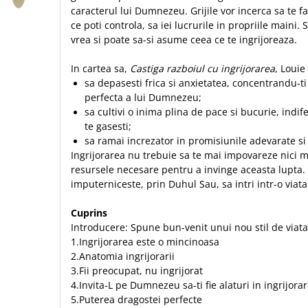
Biografii
Set cadou
caracterul lui Dumnezeu. Grijile vor incerca sa te f
Eseuri
ce poti controla, sa iei lucrurile in propriile maini.
Statuete
Marturii
vrea si poate sa-si asume ceea ce te ingrijoreaza.
Sticle apa
Romane
In cartea sa,
Castiga razboiul cu ingrijorarea
, Louie
Suport pentru pahar
Meditatii
sa depasesti frica si anxietatea, concentrandu-t
Tablouri
Pedagogie
perfecta a lui Dumnezeu;
sa cultivi o inima plina de pace si bucurie, indif
Tablouri canvas
Poezii
te gasesti;
Termos
Reviste
sa ramai increzator in promisiunile adevarate si 
Ingrijorarea nu trebuie sa te mai impovareze nici ma
Sanatate
resursele necesare pentru a invinge aceasta lupta
Teologie
imputerniceste, prin Duhul Sau, sa intri intr-o viat
A doua venire
Cuprins
Apologetica
Introducere: Spune bun-venit unui nou stil de via
Dogmatica
1.Ingrijorarea este o mincinoasa
Istoria Bisericii
2.Anatomia ingrijorarii
3.Fii preocupat, nu ingrijorat
Misiune
4.Invita-L pe Dumnezeu sa-ti fie alaturi in ingrijora
Viata crestina
5.Puterea dragostei perfecte