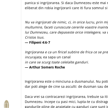
panica si ingrijorarea. Si daca Dumnezeu este mai ma
Sexualitate
Sinaia
Ornament
eliberat din robia ingrijorarii care iti fura somnul s
Tineri
Magneti
Pentru birou
Viata de familie
Suport pahar
Pentru copii
Nu va ingrijorati de nimic, ci, in orice lucru, prin m
Harfe / Partituri
Timisoara
Obiecte decorative
multumire, faceti cunoscute cererile voastre inain
Instrumente pastorale
Alte suveniruri
Oglinda
lui Dumnezeu, care depaseste orice intelegere, va v
Cristos Isus.
Consiliere
Carti postale
Pix+Semn de carte
— Filipeni 4:6-7
Despre biserica
Jurnale
Portofel
Predici/ Schite de predici
Magneti
Ingrijorarea e ca un firicel subtire de frica ce se p
Produse din lemn
Resurse studiu biblic
Suport pahar
incurajata,
ea sapa un canal
Accesorii birou
in care se scurg toate celelalte ganduri.
Instrumente teologice
Tablouri
— Arthur Somers Roche
Rame foto
Transilvania
Alte studii
Tablouri din lemn
Atlase
Carti postale
Pungi cadou cu versete
Ingrijorarea este o minciuna a dusmanului. Nu poti 
Comentarii
Magneti
dar poti alege de cine sa asculti: de dusman sau de
Puzzle
Dictionare
Enciclopedii
Sacoșă
Daca vrei sa contracarezi ingrijorarea, trebuie sa iti
Literatura
Dumnezeu. Incepe cu pasi mici, lupta-te cu distrager
Semne de carte
gandurile pline de anxietate cu ganduri care sunt i