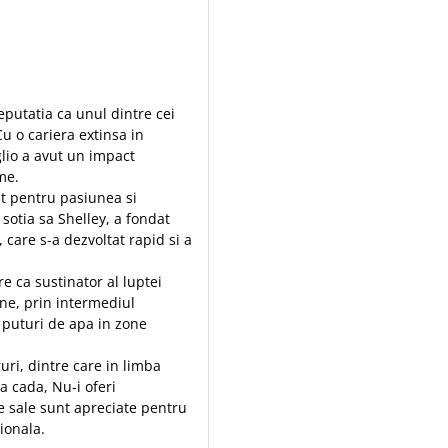
reputatia ca unul dintre cei
Cu o cariera extinsa in
lio a avut un impact
me.
ut pentru pasiunea si
sotia sa Shelley, a fondat
 care s-a dezvoltat rapid si a
e ca sustinator al luptei
ane, prin intermediul
e puturi de apa in zone
uri, dintre care in limba
a cada, Nu-i oferi
e sale sunt apreciate pentru
tionala.