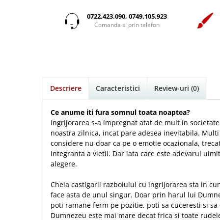
Istorie
Suport Pahar
Copii
Povesti care spun adevarul
Medii
Psihologie
Cluj-Napoca
0722.423.090, 0749.105.923
Mici
Cutie cu versete
Puiul Istet
Comanda si prin telefon
Filosofie
Iasi
Noul Testament
Display foto
R. C. Sproul
Alte studii
Oradea
Pentru adolescenti
Emblema auto
Romane
Critica de arta
Alte suveniruri
Pentru femei
Felicitare
cultura generala
Timothy Keller
Carti postale
Psihologie practica
Husă Biblie
Vestea buna pentru inimi micute
Jurnale
Descriere
Caracteristici
Review-uri
(0)
Stiinta
Instrumente de scris
Veveritele de la Marea Moarta
Magneti
Devotional zilnic
Pix metalic
Suport pahar
Viata crestina
Ce anume iti fura somnul toata noaptea?
Discipline spirituale
Pix plastic
Ingrijorarea s-a impregnat atat de mult in societate
Tablouri
noastra zilnica, incat pare adesea inevitabila. Multi
Rugaciune
Jocuri
Sibiu
considere nu doar ca pe o emotie ocazionala, trecat
Eseuri
Jurnale
Alte suveniruri
integranta a vietii. Dar iata care este adevarul uimit
Familie
alegere.
Carti postale
Jurnal de Rugaciune
Barbati
Jurnal
Limba Engleza
Cheia castigarii razboiului cu ingrijorarea sta in c
Cresterea copiilor
Magneti
Limba Română
face asta de unul singur. Doar prin harul lui Dumne
Femei
Suport pahar
Magneti
poti ramane ferm pe pozitie, poti sa cuceresti si sa 
Relatii
Tablouri
Dumnezeu este mai mare decat frica si toate rudele
Foarte puternici