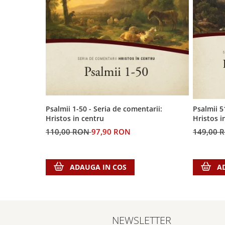
Contemporaneitate
Devotional
Diverse
Lupta Spirituala
Schimbarea caracterului
Slujire
Suferinta
Viata din belsug
Viata de zi cu zi
Psalmii 1-50 - Seria de comentarii:
Psalmii 5
Hristos in centru
Hristos i
Despre afaceri
110,00 RON
97,90 RON
149,00 
Dezvoltare personala
Leadership
Mediu
ADAUGA IN COS
A
Sanatate / nutritie
NEWSLETTER