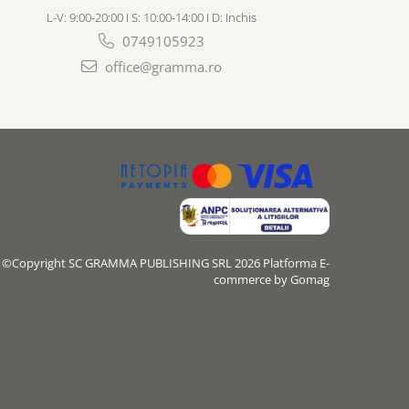
L-V: 9:00-20:00 I S: 10:00-14:00 I D: Inchis
0749105923
office@gramma.ro
©Copyright SC GRAMMA PUBLISHING SRL 2026
Platforma E-
commerce by Gomag