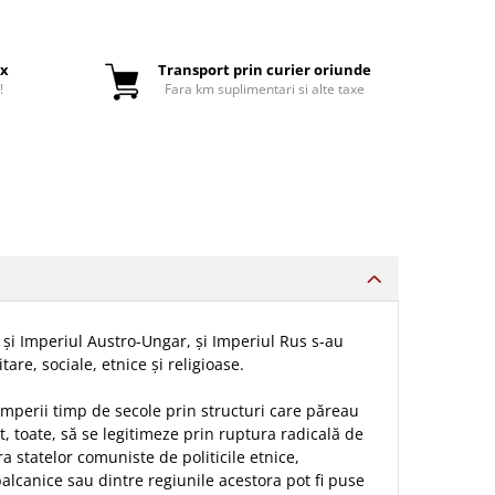
ox
Transport prin curier oriunde
!
Fara km suplimentari si alte taxe
, și Imperiul Austro-Ungar, și Imperiul Rus s-au
tare, sociale, etnice și religioase.
 imperii timp de secole prin structuri care păreau
t, toate, să se legitimeze prin ruptura radicală de
a statelor comuniste de politicile etnice,
balcanice sau dintre regiunile acestora pot fi puse