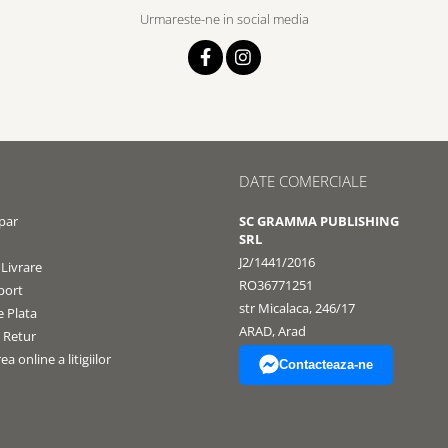
Urmareste-ne in social media
DATE COMERCIALE
par
SC GRAMMA PUBLISHING
SRL
J2/1441/2016
 Livrare
RO36771251
port
str Micalaca, 246/17
 Plata
ARAD, Arad
e Retur
a online a litigiilor
Contacteaza-ne