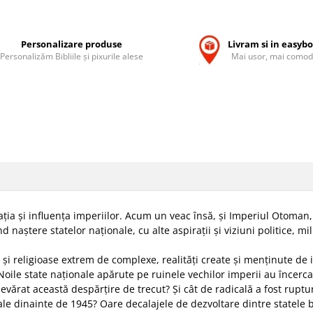
Personalizare produse
Livram si in easyb
Personalizăm Bibliile și pixurile alese
Mai usor, mai comod
pația și influența imperiilor. Acum un veac însă, și Imperiul Otoman
 naștere statelor naționale, cu alte aspirații și viziuni politice, mili
ce și religioase extrem de complexe, realități create și menținute de
Noile state naționale apărute pe ruinele vechilor imperii au încerca
devărat această despărțire de trecut? Și cât de radicală a fost ruptur
nale dinainte de 1945? Oare decalajele de dezvoltare dintre statele 