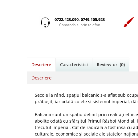
Istorie
Suport Pahar
Copii
Pentru predicatori
Mari
Psihologie
Cluj-Napoca
Cutie cu versete
Povesti care spun adevarul
Medii
Filosofie
Iasi
0722.423.090, 0749.105.923
Mici
Display foto
Puiul Istet
Alte studii
Comanda si prin telefon
Oradea
Noul Testament
Emblema auto
R. C. Sproul
Critica de arta
Alte suveniruri
Pentru adolescenti
Felicitare
cultura generala
Romane
Carti postale
Pentru femei
Psihologie practica
Husă Biblie
Timothy Keller
Jurnale
Stiinta
Instrumente de scris
Vestea buna pentru inimi micute
Magneti
Descriere
Caracteristici
Review-uri
(0)
Devotional zilnic
Pix metalic
Suport pahar
Veveritele de la Marea Moarta
Discipline spirituale
Pix plastic
Tablouri
Descriere
Viata crestina
Rugaciune
Jocuri
Sibiu
Eseuri
Jurnale
Alte suveniruri
Secole la rând, spațiul balcanic s-a aflat sub ocu
Familie
prăbușit, iar odată cu ele și sistemul imperial, dând
Carti postale
Jurnal de Rugaciune
Barbati
Jurnal
Limba Engleza
Balcanii sunt un spațiu definit prin realități etni
Cresterea copiilor
Magneti
Limba Română
abolite odată cu sfârșitul Primul Război Mondial. 
Femei
Suport pahar
trecutul imperial. Cât de radicală a fost însă cu a
Magneti
culturale, economice și sociale ale statelor națio
Relatii
Tablouri
Foarte puternici