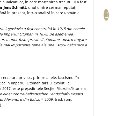
 a Balcanilor, în care moștenirea trecutului a fost
er Jens Schmitt
, unul dintre cei mai reputați
ână în prezent, într-o analiză în care România
. Iugoslavia a fost construită în 1918 din zonele
ă de Imperiul Otoman în 1878. De asemenea,
icarea unor foste provincii otomane, austro-ungare
ele mai importante teme ale unei istorii balcanice a
ercetare privesc, printre altele, fascismul în
tica în Imperiul Otoman târziu, evoluţiile
 2017, este preşedintele Secţiei Filozofie/Istorie a
e einer zentralbalkanischen Landschaft
(
Kosovo.
l Alexandru din Balcani
, 2009; trad. rom.
).