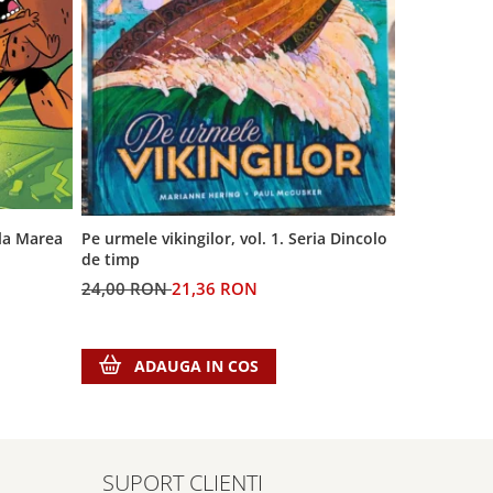
 la Marea
Generatia A
Pe urmele vikingilor, vol. 1. Seria Dincolo
de timp
60,00 RON
24,00 RON
21,36 RON
ADA
ADAUGA IN COS
SUPORT CLIENTI