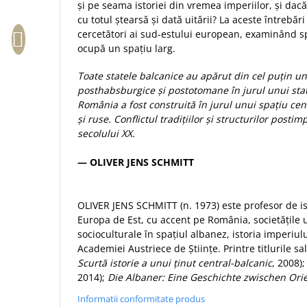
și pe seama istoriei din vremea imperiilor, și dac
Sexualitate
Sinaia
Ornament
cu totul ștearsă și dată uitării? La aceste întrebări
Tineri
Magneti
cercetători ai sud-estului european, examinând sp
Pentru birou
Viata de familie
ocupă un spațiu larg.
Suport pahar
Pentru copii
Harfe / Partituri
Timisoara
Obiecte decorative
Toate statele balcanice au apărut din cel puțin un
Instrumente pastorale
Alte suveniruri
posthabsburgice și postotomane în jurul unui stat
Oglinda
România a fost construită în jurul unui spaţiu ce
Consiliere
Carti postale
Pix+Semn de carte
și ruse. Conflictul tradițiilor și structurilor pos
Despre biserica
Jurnale
secolului XX.
Portofel
Predici/ Schite de predici
Magneti
Produse din lemn
Resurse studiu biblic
Suport pahar
— OLIVER JENS SCHMITT
Accesorii birou
Instrumente teologice
Tablouri
Rame foto
Transilvania
Alte studii
OLIVER JENS SCHMITT (n. 1973) este profesor de ist
Tablouri din lemn
Atlase
Carti postale
Europa de Est, cu accent pe România, societăţile ur
Pungi cadou cu versete
socioculturale în spaţiul albanez, istoria imperiulu
Comentarii
Magneti
Academiei Austriece de Ştiinţe. Printre titlurile 
Puzzle
Dictionare
Scurtă istorie a unui ţinut central-balcanic
, 2008)
Enciclopedii
Sacoșă
2014);
Die Albaner: Eine Geschichte zwischen Ori
Literatura
Semne de carte
Informatii conformitate produs