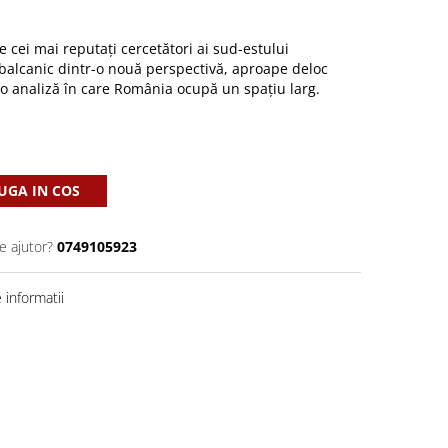
re cei mai reputați cercetători ai sud-estului
balcanic dintr-o nouă perspectivă, aproape deloc
-o analiză în care România ocupă un spațiu larg.
GA IN COS
e ajutor?
0749105923
informatii