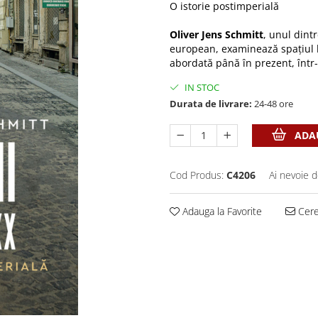
O istorie postimperială
Oliver Jens Schmitt
, unul dint
european, examinează spațiul 
abordată până în prezent, într
IN STOC
Durata de livrare:
24-48 ore
ADAU
Cod Produs:
C4206
Ai nevoie d
Adauga la Favorite
Cere 