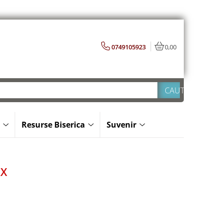
0749105923
0,00
Resurse Biserica
Suvenir
XX