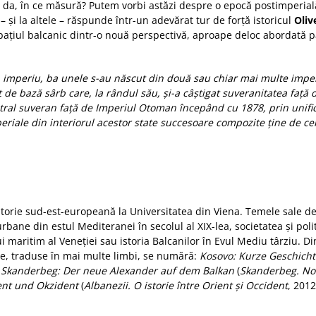
ă da, în ce măsură? Putem vorbi astăzi despre o epocă postimperială
 – și la altele – răspunde într-un adevărat tur de forță istoricul
Oliv
ațiul balcanic dintr-o nouă perspectivă, aproape deloc abordată p
 imperiu, ba unele s-au născut din două sau chiar mai multe imperii
 de bază sârb care, la rândul său, și-a câștigat suveranitatea faţ
ntral suveran față de Imperiul Otoman începând cu 1878, prin unif
timperiale din interiorul acestor state succesoare compozite ține de c
orie sud-est-europeană la Universitatea din Viena. Temele sale de c
bane din estul Mediteranei în secolul al XIX-lea, societatea şi poli
i maritim al Veneţiei sau istoria Balcanilor în Evul Mediu târziu. Din
sale, traduse în mai multe limbi, se numără:
Kosovo: Kurze Geschicht
;
Skanderbeg: Der neue Alexander auf dem Balkan
(
Skanderbeg. Nou
ent und Okzident
(
Albanezii. O istorie între Orient şi Occident
, 2012