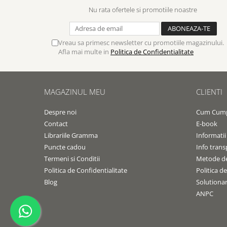
Nu rata ofertele si promotiile noastre
Vreau sa primesc newsletter cu promotiile magazinului.
Afla mai multe in
Politica de Confidentialitate
MAGAZINUL MEU
CLIENTI
Despre noi
Cum Cum
Contact
E-book
Librariile Gramma
Informatii
Puncte cadou
Info trans
Termeni si Conditii
Metode de
Politica de Confidentialitate
Politica d
Blog
Solutionare
ANPC