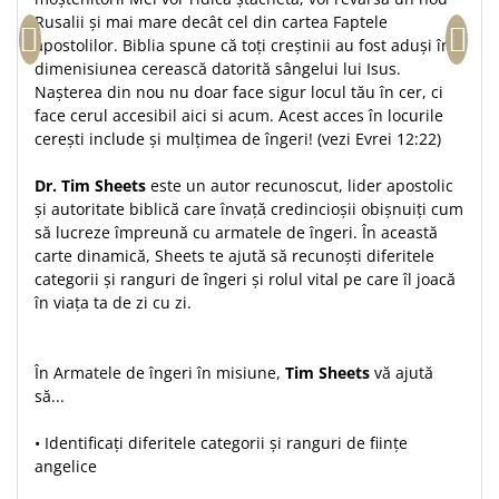
Rusalii și mai mare decât cel din cartea Faptele
Teologie
apostolilor. Biblia spune că toți creștinii au fost aduși în
A doua venire
dimenisiunea cerească datorită sângelui lui Isus.
Apologetica
Nașterea din nou nu doar face sigur locul tău în cer, ci
face cerul accesibil aici si acum. Acest acces în locurile
Dogmatica
cerești include și mulțimea de îngeri! (vezi Evrei 12:22)
Istoria Bisericii
Misiune
Dr. Tim Sheets
este un autor recunoscut, lider apostolic
Viata crestina
și autoritate biblică care învață credincioșii obișnuiți cum
să lucreze împreună cu armatele de îngeri. În această
Contemporaneitate
carte dinamică, Sheets te ajută să recunoști diferitele
Devotional
categorii și ranguri de îngeri și rolul vital pe care îl joacă
Diverse
în viața ta de zi cu zi.
Lupta Spirituala
Schimbarea caracterului
În Armatele de îngeri în misiune,
Tim Sheets
vă ajută
Slujire
să...
Suferinta
Viata din belsug
• Identificați diferitele categorii și ranguri de ființe
angelice
Viata de zi cu zi