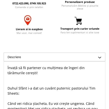
Personalizare produse
0722.423.090, 0749.105.923
Accesorii birou
Instrumente teologice
Tablouri
Personalizăm Bibliile și pixurile
Comanda si prin telefon
alese
Rame foto
Transilvania
Alte studii
Tablouri din lemn
Atlase
Carti postale
Pungi cadou cu versete
Comentarii
Magneti
Transport prin curier oriunde
Livram si in easybox
Puzzle
Dictionare
Fara km suplimentari si alte taxe
Mai usor, mai comod!
Enciclopedii
Sacoșă
Literatura
Semne de carte
Biografii
Set cadou
Descriere
Eseuri
Statuete
Marturii
Învață să fii partener cu mulțimea de îngeri din
Sticle apa
Romane
tărâmurile cerești!
Suport pentru pahar
Meditatii
Tablouri
Pedagogie
Duhul Sfânt i-a dat un cuvânt puternic pastorului Tim
Tablouri canvas
Poezii
Sheets:
Termos
Reviste
Când vei ridica ștacheta, Eu voi crește ungerea. Când
Sanatate
moștenitorii Mei vor ridica ștacheta, voi revărsa un nou