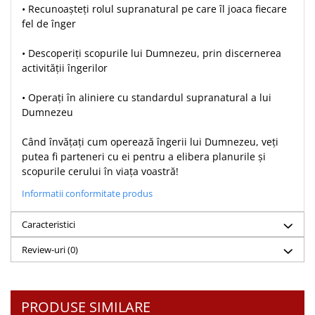
Despre afaceri
• Recunoașteți rolul supranatural pe care îl joaca fiecare
Dezvoltare personala
fel de înger
Leadership
• Descoperiți scopurile lui Dumnezeu, prin discernerea
Mediu
activității îngerilor
Sanatate / nutritie
• Operați în aliniere cu standardul supranatural a lui
Dumnezeu
Când învățați cum operează îngerii lui Dumnezeu, veți
putea fi parteneri cu ei pentru a elibera planurile și
scopurile cerului în viața voastră!
Informatii conformitate produs
Caracteristici
Review-uri
(0)
PRODUSE SIMILARE