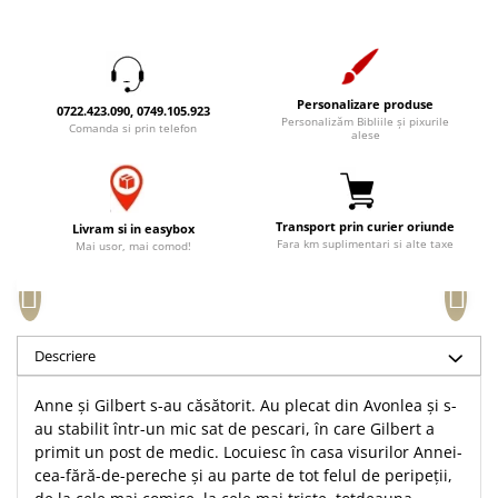
Accesorii birou
Instrumente teologice
Tablouri
Rame foto
Transilvania
Alte studii
Tablouri din lemn
Atlase
Carti postale
Pungi cadou cu versete
Personalizare produse
0722.423.090, 0749.105.923
Comentarii
Magneti
Personalizăm Bibliile și pixurile
Comanda si prin telefon
alese
Puzzle
Dictionare
Enciclopedii
Sacoșă
Literatura
Semne de carte
Transport prin curier oriunde
Livram si in easybox
Biografii
Set cadou
Fara km suplimentari si alte taxe
Mai usor, mai comod!
Eseuri
Statuete
Marturii
Sticle apa
Romane
Suport pentru pahar
Meditatii
Descriere
Tablouri
Pedagogie
Anne şi Gilbert s-au căsătorit. Au plecat din Avonlea şi s-
Tablouri canvas
Poezii
au stabilit într-un mic sat de pescari, în care Gilbert a
Termos
primit un post de medic. Locuiesc în casa visurilor Annei-
Reviste
cea-fără-de-pereche şi au parte de tot felul de peripeţii,
Sanatate