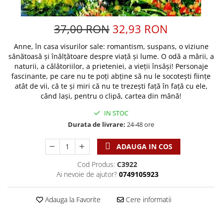
Discipline spirituale
Pix plastic
Tablouri
Viata crestina
Rugaciune
Jocuri
Sibiu
37,00 RON
32,93 RON
Eseuri
Jurnale
Alte suveniruri
Familie
Anne, în casa visurilor sale: romantism, suspans, o viziune
Carti postale
Jurnal de Rugaciune
sănătoasă şi înălţătoare despre viaţă şi lume. O odă a mării, a
Barbati
Jurnal
Limba Engleza
naturii, a călătoriilor, a prieteniei, a vieţii însăşi! Personaje
Cresterea copiilor
Magneti
Limba Română
fascinante, pe care nu te poţi abţine să nu le socoteşti fiinţe
Femei
Suport pahar
atât de vii, că te şi miri că nu te trezeşti faţă în faţă cu ele,
Magneti
când laşi, pentru o clipă, cartea din mână!
Relatii
Tablouri
Foarte puternici
Sexualitate
Sinaia
IN STOC
Ornament
Tineri
Durata de livrare:
24-48 ore
Magneti
Pentru birou
Viata de familie
Suport pahar
Pentru copii
ADAUGA IN COS
Harfe / Partituri
Timisoara
Obiecte decorative
Cod Produs:
C3922
Instrumente pastorale
Alte suveniruri
Oglinda
Ai nevoie de ajutor?
0749105923
Consiliere
Carti postale
Pix+Semn de carte
Despre biserica
Jurnale
Adauga la Favorite
Cere informatii
Portofel
Predici/ Schite de predici
Magneti
Produse din lemn
Resurse studiu biblic
Suport pahar