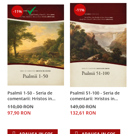
Despre afaceri
Dezvoltare personala
-11%
-11%
Leadership
Mediu
Sanatate / nutritie
Psalmii 1-50 - Seria de
Psalmii 51-100 - Seria de
comentarii: Hristos in
comentarii: Hristos in
centru
centru
110,00 RON
149,00 RON
97,90 RON
132,61 RON
ADAUGA IN COS
ADAUGA IN COS