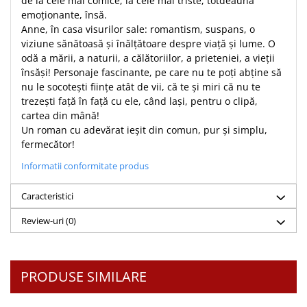
de la cele mai comice, la cele mai triste, totdeauna
emoţionante, însă.
Teologie
Anne, în casa visurilor sale: romantism, suspans, o
A doua venire
viziune sănătoasă şi înălţătoare despre viaţă şi lume. O
Apologetica
odă a mării, a naturii, a călătoriilor, a prieteniei, a vieţii
însăşi! Personaje fascinante, pe care nu te poţi abţine să
Dogmatica
nu le socoteşti fiinţe atât de vii, că te şi miri că nu te
Istoria Bisericii
trezeşti faţă în faţă cu ele, când laşi, pentru o clipă,
Misiune
cartea din mână!
Viata crestina
Un roman cu adevărat ieşit din comun, pur şi simplu,
fermecător!
Contemporaneitate
Devotional
Informatii conformitate produs
Diverse
Caracteristici
Lupta Spirituala
Schimbarea caracterului
Review-uri
(0)
Slujire
Suferinta
Viata din belsug
PRODUSE SIMILARE
Viata de zi cu zi