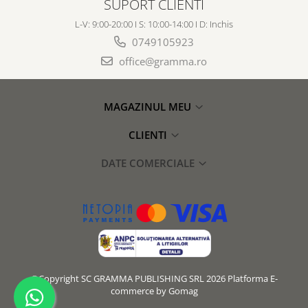
SUPORT CLIENTI
L-V: 9:00-20:00 I S: 10:00-14:00 I D: Inchis
0749105923
office@gramma.ro
MAGAZINUL MEU
CLIENTI
DATE COMERCIALE
©Copyright SC GRAMMA PUBLISHING SRL 2026
Platforma E-
commerce by Gomag