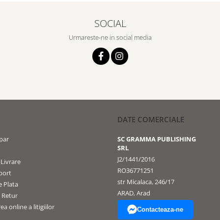
SOCIAL
Urmareste-ne in social media
DATE COMERCIALE
par
SC GRAMMA PUBLISHING
SRL
J2/1441/2016
 Livrare
RO36771251
port
str Micalaca, 246/17
 Plata
ARAD, Arad
e Retur
a online a litigiilor
Contacteaza-ne