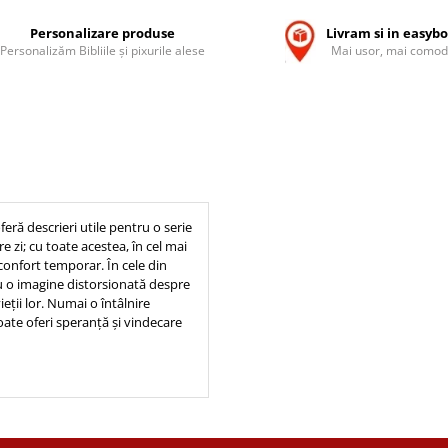
Personalizare produse
Livram si in easyb
Personalizăm Bibliile și pixurile alese
Mai usor, mai comod
eră descrieri utile pentru o serie
 zi; cu toate acestea, în cel mai
 confort temporar. În cele din
 cu o imagine distorsionată despre
ieții lor. Numai o întâlnire
oate oferi speranță și vindecare