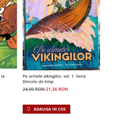
 la
Pe urmele vikingilor, vol. 1. Seria
Generatia 
Dincolo de timp
profetiilor
24,00 RON
21,36 RON
60,00 RO
ADAUGA IN COS
ADAU