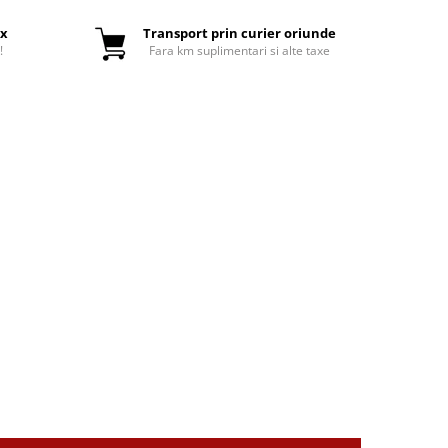
ox
Transport prin curier oriunde
!
Fara km suplimentari si alte taxe