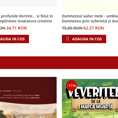
 profunde dorinte... si felul in
Dumnezeul vailor mele - umbla
implineste invatatura crestina
Dumnezeu prin suferință și du
RON
34,71 RON
75,00 RON
62,37 RON
AUGA IN COS
ADAUGA IN COS
-11%