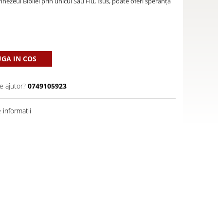
ezeul Bibliei prin unicul Său Fiu, Isus, poate oferi speranță
GA IN COS
e ajutor?
0749105923
informatii