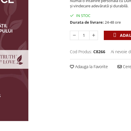
Numai o întâlnire personală cu Dumn
și vindecare adevărată și durabilă.
IN STOC
Durata de livrare:
24-48 ore
ADAU
Cod Produs:
C8266
Ai nevoie d
Adauga la Favorite
Cere 