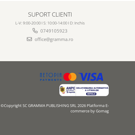
SUPORT CLIENTI
L-V: 9:00-20:00 I S: 10:00-14:00 I D: Inchis
0749105923
office@gramma.ro
©Copyright SC GRAMMA PUBLISHING SRL 2026
Platforma E-
commerce by Gomag