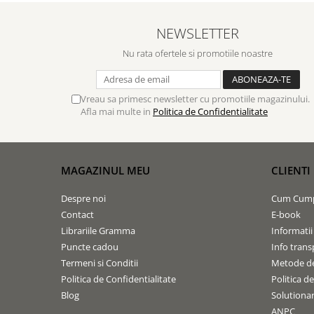
NEWSLETTER
Nu rata ofertele si promotiile noastre
Vreau sa primesc newsletter cu promotiile magazinului.
Afla mai multe in
Politica de Confidentialitate
MAGAZINUL MEU
CLIENTI
Despre noi
Cum Cum
Contact
E-book
Librariile Gramma
Informatii
Puncte cadou
Info trans
Termeni si Conditii
Metode de
Politica de Confidentialitate
Politica d
Blog
Solutionare
ANPC