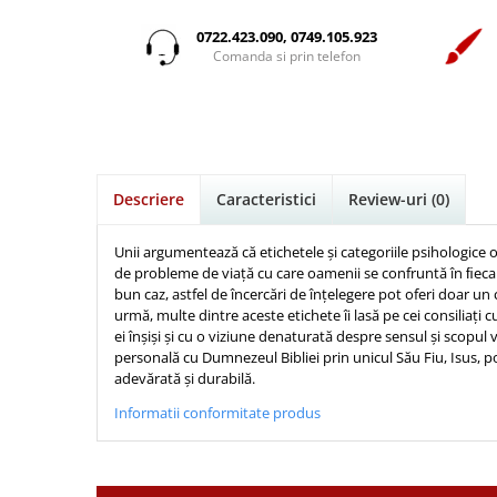
Istorie
Suport Pahar
Copii
Povesti care spun adevarul
Medii
Psihologie
Cluj-Napoca
0722.423.090, 0749.105.923
Mici
Cutie cu versete
Puiul Istet
Comanda si prin telefon
Filosofie
Iasi
Noul Testament
Display foto
R. C. Sproul
Alte studii
Oradea
Pentru adolescenti
Emblema auto
Romane
Critica de arta
Alte suveniruri
Pentru femei
Felicitare
cultura generala
Timothy Keller
Carti postale
Psihologie practica
Husă Biblie
Vestea buna pentru inimi micute
Jurnale
Descriere
Caracteristici
Review-uri
(0)
Stiinta
Instrumente de scris
Veveritele de la Marea Moarta
Magneti
Devotional zilnic
Pix metalic
Suport pahar
Viata crestina
Unii argumentează că etichetele și categoriile psihologice of
Discipline spirituale
de probleme de viață cu care oamenii se confruntă în ﬁecare
Pix plastic
Tablouri
bun caz, astfel de încercări de înțelegere pot oferi doar un
Rugaciune
Jocuri
Sibiu
urmă, multe dintre aceste etichete îi lasă pe cei consiliați
Eseuri
ei înșiși și cu o viziune denaturată despre sensul și scopul v
Jurnale
Alte suveniruri
personală cu Dumnezeul Bibliei prin unicul Său Fiu, Isus, p
Familie
Carti postale
Jurnal de Rugaciune
adevărată și durabilă.
Barbati
Jurnal
Limba Engleza
Informatii conformitate produs
Cresterea copiilor
Magneti
Limba Română
Femei
Suport pahar
Magneti
Relatii
Tablouri
Foarte puternici