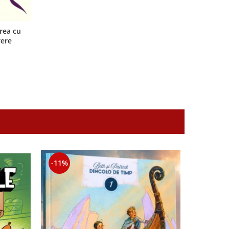
rea cu
rere
-11%