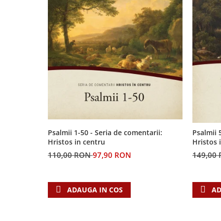
Contemporaneitate
Devotional
Diverse
Lupta Spirituala
Schimbarea caracterului
Slujire
Suferinta
Viata din belsug
Viata de zi cu zi
Despre afaceri
Psalmii 1-50 - Seria de comentarii:
Psalmii 
Dezvoltare personala
Hristos in centru
Hristos 
Leadership
110,00 RON
97,90 RON
149,00
Mediu
Sanatate / nutritie
ADAUGA IN COS
AD