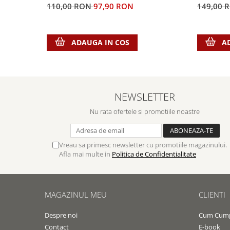
Contemporaneitate
110,00 RON
97,90 RON
149,00 
Devotional
Diverse
ADAUGA IN COS
A
Lupta Spirituala
Schimbarea caracterului
Slujire
Suferinta
NEWSLETTER
Viata din belsug
Viata de zi cu zi
Nu rata ofertele si promotiile noastre
Despre afaceri
Dezvoltare personala
Vreau sa primesc newsletter cu promotiile magazinului.
Leadership
Afla mai multe in
Politica de Confidentialitate
Mediu
Sanatate / nutritie
MAGAZINUL MEU
CLIENTI
Despre noi
Cum Cum
Contact
E-book