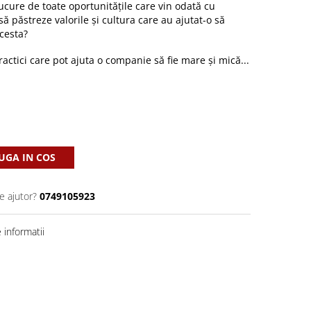
ure de toate oportunitățile care vin odată cu
 să păstreze valorile și cultura care au ajutat-o să
cesta?
ractici care pot ajuta o companie să fie mare și mică...
GA IN COS
e ajutor?
0749105923
informatii