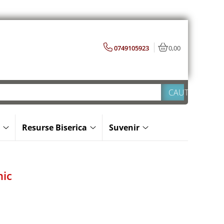
0749105923
0,00
Resurse Biserica
Suvenir
mic