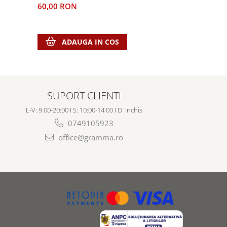
24,00 RO
60,00 RON
ADA
ADAUGA IN COS
SUPORT CLIENTI
L-V: 9:00-20:00 I S: 10:00-14:00 I D: Inchis
0749105923
office@gramma.ro