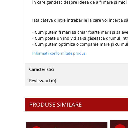
în care gândesc despre ideea de a fi mare și mic î
Sexualitate
Sinaia
Ornament
Tineri
Magneti
Pentru birou
Viata de familie
Iată câteva dintre întrebările la care voi încerca 
Suport pahar
Pentru copii
Harfe / Partituri
Timisoara
Obiecte decorative
- Cum putem fi mari (și chiar foarte mari) și să 
Instrumente pastorale
Alte suveniruri
Oglinda
- Cum poate un individ să-și găsească drumul în
- Cum putem optimiza o companie mare și cu multe 
Consiliere
Carti postale
Pix+Semn de carte
Despre biserica
Jurnale
Informatii conformitate produs
Portofel
Predici/ Schite de predici
Magneti
Produse din lemn
Resurse studiu biblic
Suport pahar
Caracteristici
Accesorii birou
Instrumente teologice
Tablouri
Review-uri
(0)
Rame foto
Transilvania
Alte studii
Tablouri din lemn
Atlase
Carti postale
Pungi cadou cu versete
Comentarii
Magneti
PRODUSE SIMILARE
Puzzle
Dictionare
Enciclopedii
Sacoșă
Literatura
Semne de carte