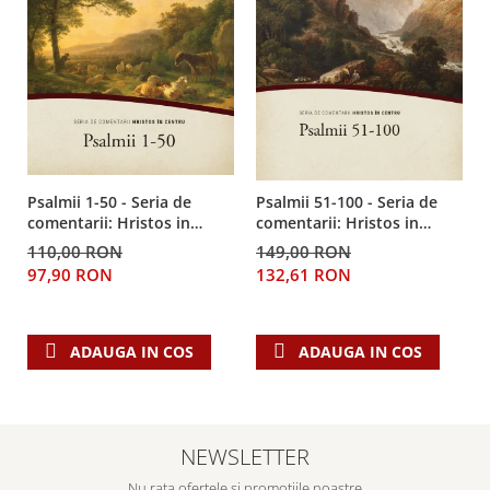
Psalmii 1-50 - Seria de
Psalmii 51-100 - Seria de
comentarii: Hristos in
comentarii: Hristos in
centru
centru
110,00 RON
149,00 RON
97,90 RON
132,61 RON
ADAUGA IN COS
ADAUGA IN COS
NEWSLETTER
Nu rata ofertele si promotiile noastre