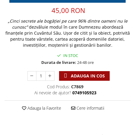
Discipline spirituale
Pix plastic
Tablouri
Viata crestina
45,00 RON
Rugaciune
Jocuri
Sibiu
Eseuri
Jurnale
Alte suveniruri
„Cinci secrete ale bogăției pe care 96% dintre oameni nu le
Familie
cunosc”
dezvăluie modul în care Dumnezeu abordează
Carti postale
Jurnal de Rugaciune
finanțele prin Cuvântul Său. Ușor de citit și la obiect, potrivită
Barbati
Jurnal
Limba Engleza
pentru toate vârstele, cartea acoperă domeniile datoriei,
Cresterea copiilor
Magneti
Limba Română
investițiilor, moștenirii și gestionării banilor.
Femei
Suport pahar
Magneti
IN STOC
Relatii
Tablouri
Foarte puternici
Durata de livrare:
24-48 ore
Sexualitate
Sinaia
Ornament
Tineri
ADAUGA IN COS
Magneti
Pentru birou
Viata de familie
Suport pahar
Pentru copii
Cod Produs:
C7869
Harfe / Partituri
Timisoara
Ai nevoie de ajutor?
0749105923
Obiecte decorative
Instrumente pastorale
Alte suveniruri
Oglinda
Adauga la Favorite
Cere informatii
Consiliere
Carti postale
Pix+Semn de carte
Despre biserica
Jurnale
Portofel
Predici/ Schite de predici
Magneti
Produse din lemn
Resurse studiu biblic
Suport pahar