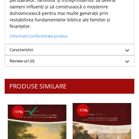
persoanelor, familiilor și întreprinderilor să devină
Despre afaceri
oameni influenți și să construiască o moștenire
Dezvoltare personala
duhovnicească pentru mai multe generații prin
Leadership
restabilirea fundamentelor biblice ale familiei și
Mediu
finanțelor.
Sanatate / nutritie
Informatii conformitate produs
Caracteristici
Review-uri
(0)
PRODUSE SIMILARE
-11%
-11%