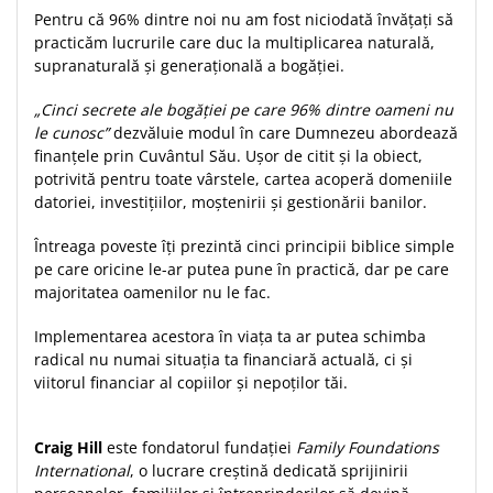
Pentru că 96% dintre noi nu am fost niciodată învățați să
Teologie
practicăm lucrurile care duc la multiplicarea naturală,
A doua venire
supranaturală și generațională a bogăției.
Apologetica
„Cinci secrete ale bogăției pe care 96% dintre oameni nu
Dogmatica
le cunosc”
dezvăluie modul în care Dumnezeu abordează
Istoria Bisericii
finanțele prin Cuvântul Său. Ușor de citit și la obiect,
Misiune
potrivită pentru toate vârstele, cartea acoperă domeniile
datoriei, investițiilor, moștenirii și gestionării banilor.
Viata crestina
Contemporaneitate
Întreaga poveste îți prezintă cinci principii biblice simple
Devotional
pe care oricine le-ar putea pune în practică, dar pe care
majoritatea oamenilor nu le fac.
Diverse
Lupta Spirituala
Implementarea acestora în viața ta ar putea schimba
Schimbarea caracterului
radical nu numai situația ta financiară actuală, ci și
Slujire
viitorul financiar al copiilor și nepoților tăi.
Suferinta
Viata din belsug
Craig Hill
este fondatorul fundației
Family Foundations
Viata de zi cu zi
International
, o lucrare creștină dedicată sprijinirii