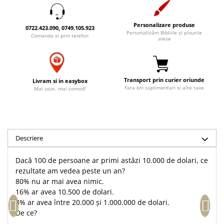
Accesorii birou
Instrumente teologice
Tablouri
Rame foto
Transilvania
Alte studii
Personalizare produse
0722.423.090, 0749.105.923
Personalizăm Bibliile și pixurile
Tablouri din lemn
Comanda si prin telefon
Atlase
Carti postale
alese
Pungi cadou cu versete
Comentarii
Magneti
Puzzle
Dictionare
Enciclopedii
Sacoșă
Transport prin curier oriunde
Livram si in easybox
Fara km suplimentari si alte taxe
Mai usor, mai comod!
Literatura
Semne de carte
Biografii
Set cadou
Eseuri
Statuete
Marturii
Descriere
Sticle apa
Romane
Suport pentru pahar
Meditatii
Dacă 100 de persoane ar primi astăzi 10.000 de dolari, ce
rezultate am vedea peste un an?
Tablouri
Pedagogie
80% nu ar mai avea nimic.
Tablouri canvas
Poezii
16% ar avea 10.500 de dolari.
4% ar avea între 20.000 și 1.000.000 de dolari.
Termos
Reviste
De ce?
Sanatate