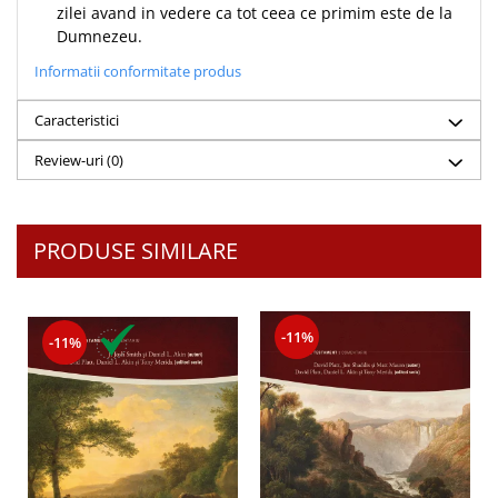
zilei avand in vedere ca tot ceea ce primim este de la
Teologie
Dumnezeu.
A doua venire
Informatii conformitate produs
Apologetica
Dogmatica
Caracteristici
Istoria Bisericii
Review-uri
(0)
Misiune
Viata crestina
Contemporaneitate
PRODUSE SIMILARE
Devotional
Diverse
Lupta Spirituala
-11%
-11%
Schimbarea caracterului
Slujire
Suferinta
Viata din belsug
Viata de zi cu zi