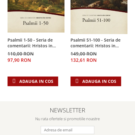
Despre afaceri
Dezvoltare personala
Leadership
Mediu
Sanatate / nutritie
Psalmii 1-50 - Seria de
Psalmii 51-100 - Seria de
comentarii: Hristos in
comentarii: Hristos in
centru
centru
110,00 RON
149,00 RON
97,90 RON
132,61 RON
ADAUGA IN COS
ADAUGA IN COS
NEWSLETTER
Nu rata ofertele si promotiile noastre