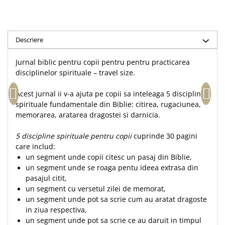
Accesorii birou
Instrumente teologice
Tablouri
Rame foto
Transilvania
Alte studii
Tablouri din lemn
Atlase
Carti postale
Descriere
Pungi cadou cu versete
Comentarii
Magneti
Jurnal biblic pentru copii pentru pentru practicarea
Puzzle
Dictionare
disciplinelor spirituale – travel size.
Enciclopedii
Sacoșă
Literatura
Acest jurnal ii v-a ajuta pe copii sa inteleaga 5 discipline
Semne de carte
spirituale fundamentale din Biblie: citirea, rugaciunea,
Biografii
Set cadou
memorarea, aratarea dragostei si darnicia.
Eseuri
Statuete
Marturii
5 discipline spirituale pentru copii
cuprinde 30 pagini
Sticle apa
Romane
care includ:
Suport pentru pahar
un segment unde copii citesc un pasaj din Biblie,
Meditatii
un segment unde se roaga pentu ideea extrasa din
Tablouri
Pedagogie
pasajul citit,
Tablouri canvas
un segment cu versetul zilei de memorat,
Poezii
un segment unde pot sa scrie cum au aratat dragoste
Termos
Reviste
in ziua respectiva,
un segment unde pot sa scrie ce au daruit in timpul
Sanatate