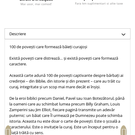
Fara km suplimentari si alte taxe
Mai usor, mai comod!
Accesorii birou
Instrumente teologice
Tablouri
Rame foto
Transilvania
Alte studii
Tablouri din lemn
Atlase
Carti postale
Pungi cadou cu versete
Comentarii
Magneti
Descriere
Puzzle
Dictionare
Enciclopedii
100 de povești care formează băieți curajoși
Sacoșă
Literatura
Semne de carte
Există povești care distrează… și există povești care formează
Biografii
caractere.
Set cadou
Eseuri
Statuete
Această carte adună 100 de povești captivante despre bărbați ai
Marturii
credinței – din Biblie, din istorie și din prezent – care au trăit cu
Sticle apa
curaj, integritate și un scop mai mare decât ei înșiși.
Romane
Suport pentru pahar
Meditatii
De la eroi biblici precum Daniel, Pavel sau Ioan Botezătorul, până
Tablouri
la oameni care au schimbat lumea precum Billy Graham, Louis
Pedagogie
Zamperini sau Jim Elliot, fiecare pagină transmite un adevăr
Tablouri canvas
Poezii
puternic: un băiat care Îl urmează pe Dumnezeu poate schimba
istoria. Aceasta nu este doar o carte de povești. Este o școală a
Termos
Reviste
caracterului. Este o invitație la curaj. Este un început pentru o
Sanatate
viață trăită cu sens.