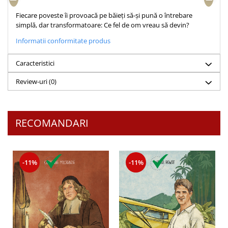
Teologie
Fiecare poveste îi provoacă pe băieți să-și pună o întrebare
simplă, dar transformatoare: Ce fel de om vreau să devin?
A doua venire
Apologetica
Informatii conformitate produs
Dogmatica
Caracteristici
Istoria Bisericii
Misiune
Review-uri
(0)
Viata crestina
Contemporaneitate
RECOMANDARI
Devotional
Diverse
Lupta Spirituala
Schimbarea caracterului
-11%
-11%
Slujire
Suferinta
Viata din belsug
Viata de zi cu zi