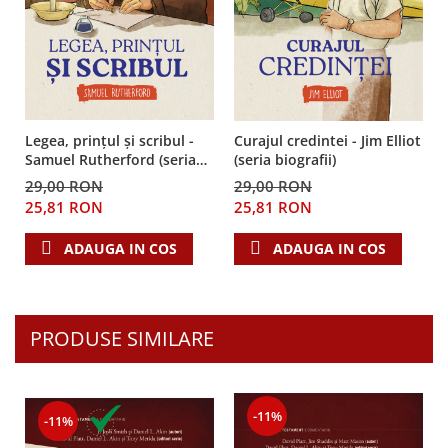
Despre afaceri
Dezvoltare personala
Leadership
Mediu
Sanatate / nutritie
Legea, prințul și scribul -
Curajul credintei - Jim Elliot
Samuel Rutherford (seria
(seria biografii)
biografii)
29,00 RON
29,00 RON
25,81 RON
25,81 RON
ADAUGA IN COS
ADAUGA IN COS
PRODUSE SIMILARE
-11%
-11%