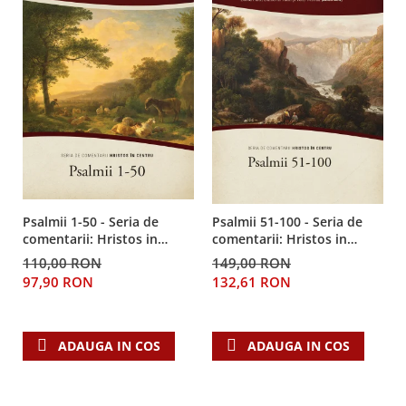
Psalmii 1-50 - Seria de
Psalmii 51-100 - Seria de
comentarii: Hristos in
comentarii: Hristos in
centru
centru
110,00 RON
149,00 RON
97,90 RON
132,61 RON
ADAUGA IN COS
ADAUGA IN COS