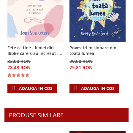
Despre afaceri
Dezvoltare personala
Leadership
Mediu
Sanatate / nutritie
Fete ca tine - femei din
Povestiri misionare din
Biblie care s-au increzut in
toată lumea
Dumnezeu
32,00 RON
29,00 RON
28,48 RON
25,81 RON
ADAUGA IN COS
ADAUGA IN COS
PRODUSE SIMILARE