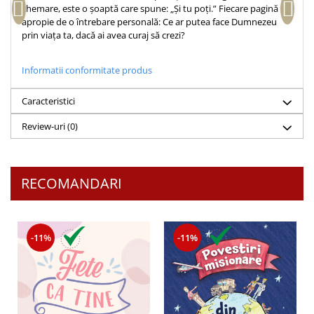
chemare, este o șoaptă care spune: „Și tu poți.” Fiecare pagină te
Teologie
apropie de o întrebare personală: Ce ar putea face Dumnezeu
prin viața ta, dacă ai avea curaj să crezi?
A doua venire
Apologetica
Informatii conformitate produs
Dogmatica
Istoria Bisericii
Caracteristici
Misiune
Review-uri
(0)
Viata crestina
Contemporaneitate
Devotional
RECOMANDARI
Diverse
Lupta Spirituala
Schimbarea caracterului
-11%
-11%
Slujire
Suferinta
Viata din belsug
Viata de zi cu zi