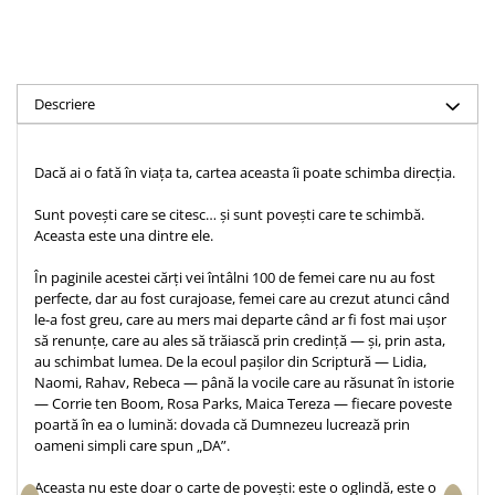
Accesorii birou
Instrumente teologice
Tablouri
Rame foto
Transilvania
Alte studii
Tablouri din lemn
Atlase
Carti postale
Descriere
Pungi cadou cu versete
Comentarii
Magneti
Puzzle
Dictionare
Enciclopedii
Dacă ai o fată în viața ta, cartea aceasta îi poate schimba direcția.
Sacoșă
Literatura
Semne de carte
Sunt povești care se citesc… și sunt povești care te schimbă.
Biografii
Aceasta este una dintre ele.
Set cadou
Eseuri
Statuete
În paginile acestei cărți vei întâlni 100 de femei care nu au fost
Marturii
perfecte, dar au fost curajoase, femei care au crezut atunci când
Sticle apa
le-a fost greu, care au mers mai departe când ar fi fost mai ușor
Romane
să renunțe, care au ales să trăiască prin credință — și, prin asta,
Suport pentru pahar
Meditatii
au schimbat lumea. De la ecoul pașilor din Scriptură — Lidia,
Tablouri
Naomi, Rahav, Rebeca — până la vocile care au răsunat în istorie
Pedagogie
— Corrie ten Boom, Rosa Parks, Maica Tereza — fiecare poveste
Tablouri canvas
Poezii
poartă în ea o lumină: dovada că Dumnezeu lucrează prin
oameni simpli care spun „DA”.
Termos
Reviste
Sanatate
Aceasta nu este doar o carte de povești: este o oglindă, este o