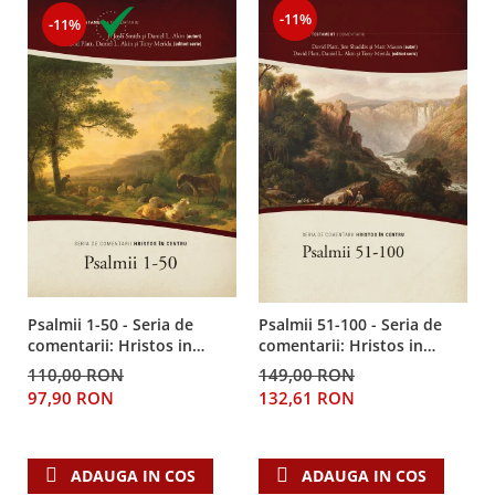
-11%
-11%
Psalmii 1-50 - Seria de
Psalmii 51-100 - Seria de
comentarii: Hristos in
comentarii: Hristos in
centru
centru
110,00 RON
149,00 RON
97,90 RON
132,61 RON
ADAUGA IN COS
ADAUGA IN COS