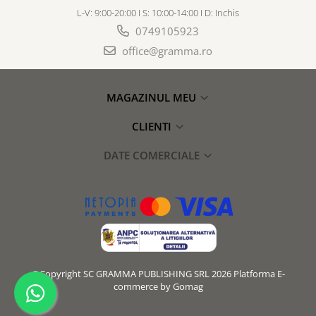
L-V: 9:00-20:00 I S: 10:00-14:00 I D: Inchis
0749105923
office@gramma.ro
MAGAZINUL MEU
CLIENTI
DATE COMERCIALE
©Copyright SC GRAMMA PUBLISHING SRL 2026
Platforma E-
commerce by Gomag