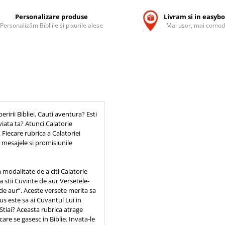
Personalizare produse
Livram si in easyb
Personalizăm Bibliile și pixurile alese
Mai usor, mai comod
eririi Bibliei. Cauti aventura? Esti
viata ta? Atunci Calatorie
 Fiecare rubrica a Calatoriei
n mesajele si promisiunile
 modalitate de a citi Calatorie
a stii Cuvinte de aur Versetele-
 de aur“. Aceste versete merita sa
s este sa ai Cuvantul Lui in
Stiai? Aceasta rubrica atrage
are se gasesc in Biblie. Invata-le