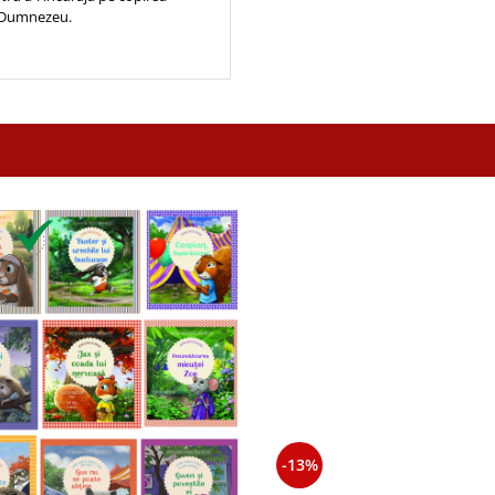
cu Dumnezeu.
-13%