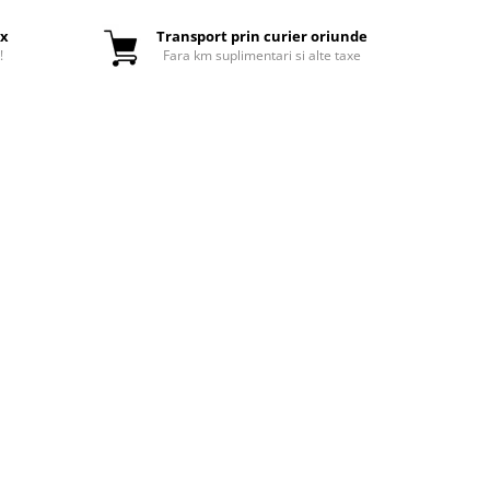
ox
Transport prin curier oriunde
!
Fara km suplimentari si alte taxe