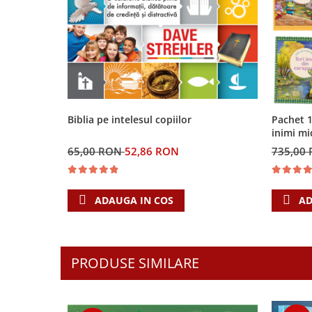
Contemporaneitate
Devotional
Diverse
Lupta Spirituala
Schimbarea caracterului
Slujire
Suferinta
Biblia pe intelesul copiilor
Pachet 1
Viata din belsug
inimi mi
Viata de zi cu zi
65,00 RON
52,86 RON
735,00
Despre afaceri
Dezvoltare personala
ADAUGA IN COS
AD
Leadership
Mediu
Sanatate / nutritie
PRODUSE SIMILARE