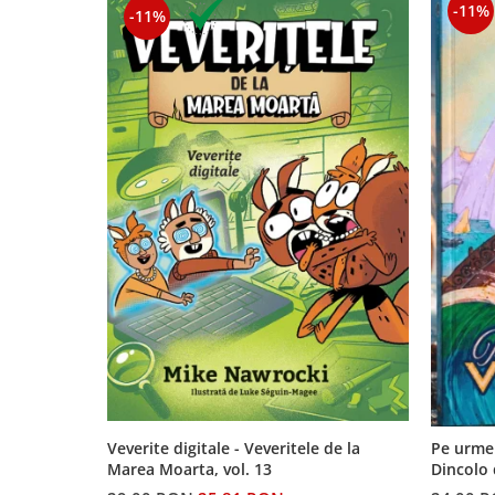
-11%
-11%
Veverite digitale - Veveritele de la
Pe urmele
Marea Moarta, vol. 13
Dincolo