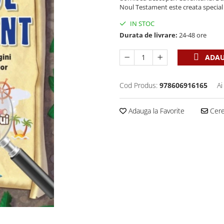
Noul Testament este creata special 
IN STOC
Durata de livrare:
24-48 ore
ADAU
Cod Produs:
978606916165
Ai
Adauga la Favorite
Cere 