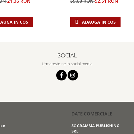
RON
21,36 RON
59,00 RON
52,51 RON
AUGA IN COS
ADAUGA IN COS
SOCIAL
Urmareste-ne in social media
DATE COMERCIALE
par
SC GRAMMA PUBLISHING
SRL