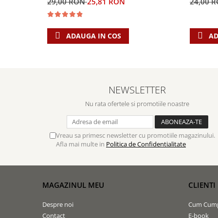
29,00 RON
25,81 RON
24,00 
ADAUGA IN COS
AD
NEWSLETTER
Nu rata ofertele si promotiile noastre
Vreau sa primesc newsletter cu promotiile magazinului.
Afla mai multe in
Politica de Confidentialitate
MAGAZINUL MEU
CLIENTI
Despre noi
Cum Cum
Contact
E-book