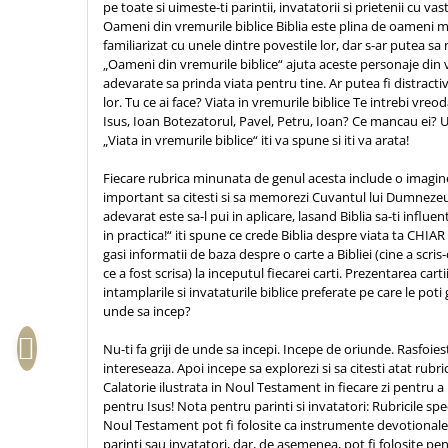
pe toate si uimeste-ti parintii, invatatorii si prietenii cu vas
Sexualitate
Sinaia
Ornament
Oameni din vremurile biblice Biblia este plina de oameni mi
Tineri
familiarizat cu unele dintre povestile lor, dar s-ar putea sa n
Magneti
Pentru birou
„Oameni din vremurile biblice“ ajuta aceste personaje din vi
Viata de familie
Suport pahar
Pentru copii
adevarate sa prinda viata pentru tine. Ar putea fi distractiv 
Harfe / Partituri
Timisoara
Obiecte decorative
lor. Tu ce ai face? Viata in vremurile biblice Te intrebi vre
Isus, Ioan Botezatorul, Pavel, Petru, Ioan? Ce mancau e
Instrumente pastorale
Alte suveniruri
Oglinda
„Viata in vremurile biblice“ iti va spune si iti va arata!
Consiliere
Carti postale
Pix+Semn de carte
Fiecare rubrica minunata de genul acesta include o imagine
Despre biserica
Jurnale
Portofel
important sa citesti si sa memorezi Cuvantul lui Dumnezeu
Predici/ Schite de predici
Magneti
adevarat este sa-l pui in aplicare, lasand Biblia sa-ti influe
Produse din lemn
Resurse studiu biblic
Suport pahar
in practica!“ iti spune ce crede Biblia despre viata ta CHIAR
gasi informatii de baza despre o carte a Bibliei (cine a scris
Accesorii birou
Instrumente teologice
Tablouri
ce a fost scrisa) la inceputul fiecarei carti. Prezentarea cartii 
Rame foto
Transilvania
Alte studii
intamplarile si invataturile biblice preferate pe care le poti
Tablouri din lemn
unde sa incep?
Atlase
Carti postale
Pungi cadou cu versete
Comentarii
Magneti
Nu-ti fa griji de unde sa incepi. Incepe de oriunde. Rasfoieste
Puzzle
intereseaza. Apoi incepe sa explorezi si sa citesti atat rubricil
Dictionare
Calatorie ilustrata in Noul Testament in fiecare zi pentru a
Enciclopedii
Sacoșă
pentru Isus! Nota pentru parinti si invatatori: Rubricile spec
Literatura
Noul Testament pot fi folosite ca instrumente devotionale
Semne de carte
parinti sau invatatori, dar, de asemenea, pot fi folosite pen