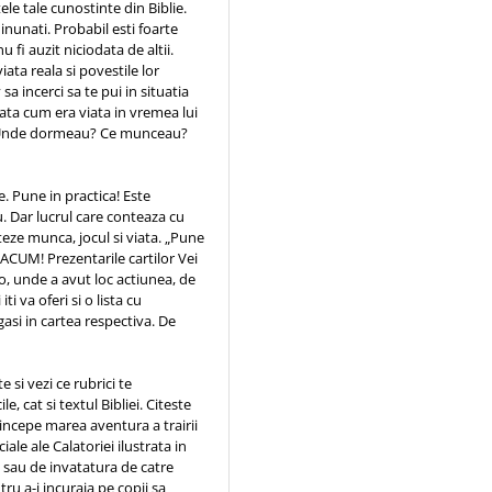
tele tale cunostinte din Biblie.
nunati. Probabil esti foarte
u fi auzit niciodata de altii.
ata reala si povestile lor
sa incerci sa te pui in situatia
odata cum era viata in vremea lui
i? Unde dormeau? Ce munceau?
. Pune in practica! Este
. Dar lucrul care conteaza cu
nteze munca, jocul si viata. „Pune
 ACUM! Prezentarile cartilor Vei
-o, unde a avut loc actiunea, de
iti va oferi si o lista cu
 gasi in cartea respectiva. De
 si vezi ce rubrici te
e, cat si textul Bibliei. Citeste
 incepe marea aventura a trairii
iale ale Calatoriei ilustrata in
 sau de invatatura de catre
tru a-i incuraja pe copii sa