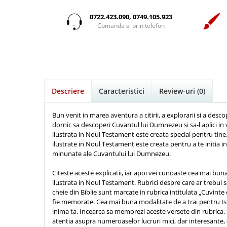
Istorie
Suport Pahar
Copii
Povesti care spun adevarul
Medii
Psihologie
Cluj-Napoca
0722.423.090, 0749.105.923
Mici
Cutie cu versete
Puiul Istet
Comanda si prin telefon
Filosofie
Iasi
Noul Testament
Display foto
R. C. Sproul
Alte studii
Oradea
Pentru adolescenti
Emblema auto
Romane
Critica de arta
Alte suveniruri
Pentru femei
Felicitare
cultura generala
Timothy Keller
Carti postale
Psihologie practica
Husă Biblie
Vestea buna pentru inimi micute
Jurnale
Descriere
Caracteristici
Review-uri
(0)
Stiinta
Instrumente de scris
Veveritele de la Marea Moarta
Magneti
Devotional zilnic
Pix metalic
Suport pahar
Viata crestina
Bun venit in marea aventura a citirii, a explorarii si a descop
Discipline spirituale
dornic sa descoperi Cuvantul lui Dumnezeu si sa-l aplici in 
Pix plastic
Tablouri
ilustrata in Noul Testament este creata special pentru tine.
Rugaciune
Jocuri
Sibiu
ilustrate in Noul Testament este creata pentru a te initia i
Eseuri
minunate ale Cuvantului lui Dumnezeu.
Jurnale
Alte suveniruri
Familie
Carti postale
Jurnal de Rugaciune
Citeste aceste explicatii, iar apoi vei cunoaste cea mai buna
Barbati
Jurnal
ilustrata in Noul Testament. Rubrici despre care ar trebui s
Limba Engleza
cheie din Biblie sunt marcate in rubrica intitulata „Cuvinte
Cresterea copiilor
Magneti
Limba Română
fie memorate. Cea mai buna modalitate de a trai pentru Isu
Femei
Suport pahar
Magneti
inima ta. Incearca sa memorezi aceste versete din rubrica. 
atentia asupra numeroaselor lucruri mici, dar interesante, c
Relatii
Tablouri
Foarte puternici