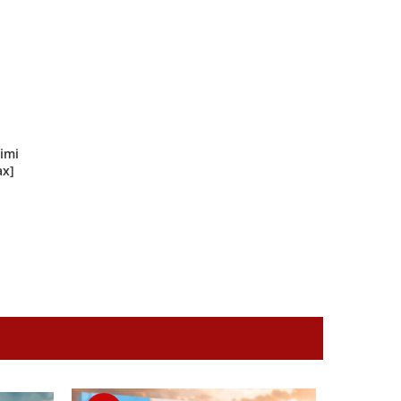
imi
ax]