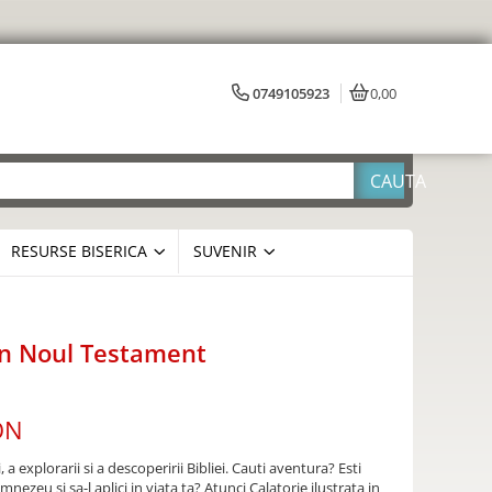
0749105923
0,00
RESURSE BISERICA
SUVENIR
 in Noul Testament
ON
 a explorarii si a descoperirii Bibliei. Cauti aventura? Esti
ezeu si sa-l aplici in viata ta? Atunci Calatorie ilustrata in