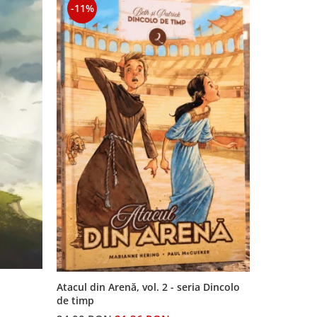
-11%
-11%
Atacul din Arenă, vol. 2 - seria Dincolo
Piatra de 
de timp
smarald (v