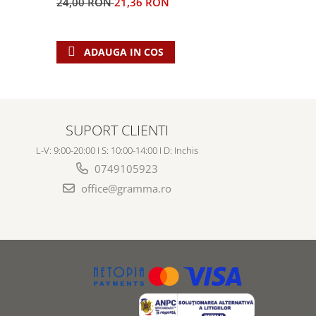
24,00 RON
21,36 RON
55,00 RO
ADAUGA IN COS
ADAU
SUPORT CLIENTI
L-V: 9:00-20:00 I S: 10:00-14:00 I D: Inchis
0749105923
office@gramma.ro