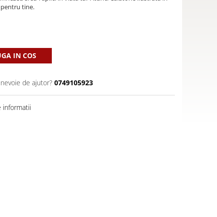
pentru tine.
GA IN COS
 nevoie de ajutor?
0749105923
informatii