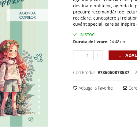
destinate notițelor, agenda le 
precum: recomandări de lectură
reciclare, cunoaștere și relați
cuvânt special, care să inspire 
IN STOC
Durata de livrare:
24-48 ore
ADAU
Cod Produs:
9786060873587
Adauga la Favorite
Cere 