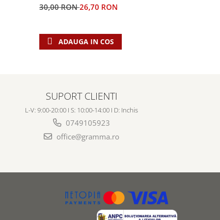
30,00 RON
26,70 RON
5,00 RON
ADAUGA IN COS
ADAU
SUPORT CLIENTI
L-V: 9:00-20:00 I S: 10:00-14:00 I D: Inchis
0749105923
office@gramma.ro