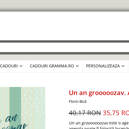
CADOURI
CADOURI GRAMMA.RO
PERSONALIZEAZA
Un an grooooozav. 
Florin Bică
40,17 RON
35,75 R
Un an grooooooozav
este o agen
agenda poate fi folosită începâ