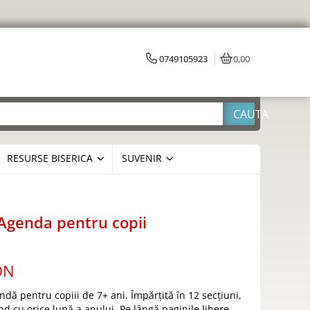
0749105923
0,00
RESURSE BISERICA
SUVENIR
Agenda pentru copii
ON
dă pentru copiii de 7+ ani. Împărțită în 12 secțiuni,
nd cu orice lună a anului. Pe lângă paginile libere,