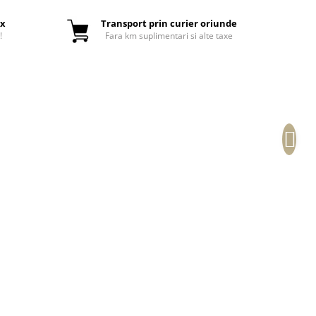
ox
Transport prin curier oriunde
!
Fara km suplimentari si alte taxe