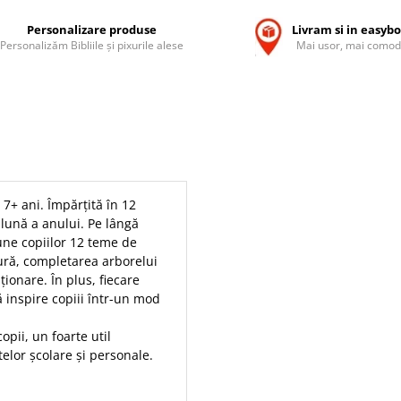
Personalizare produse
Livram si in easyb
Personalizăm Bibliile și pixurile alese
Mai usor, mai comod
7+ ani. Împărțită în 12
 lună a anului. Pe lângă
pune copiilor 12 teme de
ură, completarea arborelui
ționare. În plus, fiecare
 inspire copiii într-un mod
opii, un foarte util
elor școlare și personale.