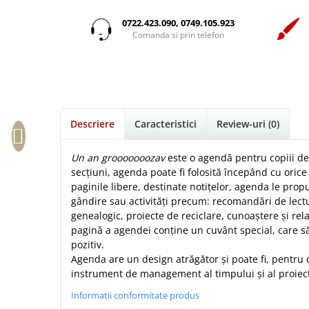
Istorie
Suport Pahar
Copii
Povesti care spun adevarul
Medii
Psihologie
Cluj-Napoca
0722.423.090, 0749.105.923
Mici
Cutie cu versete
Puiul Istet
Comanda si prin telefon
Filosofie
Iasi
Noul Testament
Display foto
R. C. Sproul
Alte studii
Oradea
Pentru adolescenti
Emblema auto
Romane
Critica de arta
Alte suveniruri
Pentru femei
Felicitare
cultura generala
Timothy Keller
Carti postale
Psihologie practica
Husă Biblie
Vestea buna pentru inimi micute
Jurnale
Descriere
Caracteristici
Review-uri
(0)
Stiinta
Instrumente de scris
Veveritele de la Marea Moarta
Magneti
Devotional zilnic
Pix metalic
Suport pahar
Viata crestina
Un an grooooooozav
este o agendă pentru copiii de 
Discipline spirituale
Pix plastic
secțiuni, agenda poate fi folosită începând cu orice
Tablouri
paginile libere, destinate notițelor, agenda le pro
Rugaciune
Jocuri
Sibiu
gândire sau activități precum: recomandări de lect
Eseuri
Jurnale
Alte suveniruri
genealogic, proiecte de reciclare, cunoaștere și rela
Familie
pagină a agendei conține un cuvânt special, care să
Carti postale
Jurnal de Rugaciune
pozitiv.
Barbati
Jurnal
Limba Engleza
Agenda are un design atrăgător și poate fi, pentru c
Cresterea copiilor
Magneti
Limba Română
instrument de management al timpului și al proiect
Femei
Suport pahar
Magneti
Informatii conformitate produs
Relatii
Tablouri
Foarte puternici