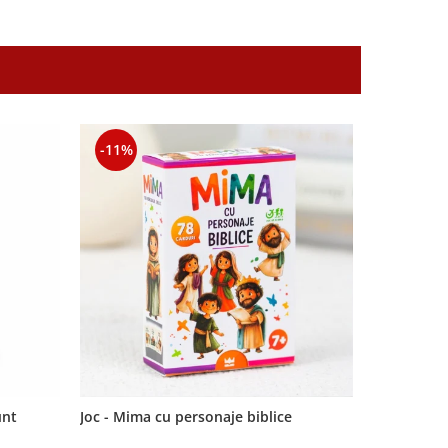
-11%
-11%
unt
Joc - Mima cu personaje biblice
Semn de car
Domnul