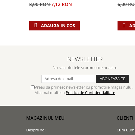
Biografii
Set cadou
8,00 RON
7,12 RON
6,00 R
Eseuri
Statuete
Marturii
Sticle apa
Romane
ADAUGA IN COS
AD
Suport pentru pahar
Meditatii
Tablouri
Pedagogie
Tablouri canvas
Poezii
NEWSLETTER
Termos
Reviste
Nu rata ofertele si promotiile noastre
Sanatate
Teologie
Vreau sa primesc newsletter cu promotiile magazinului.
A doua venire
Afla mai multe in
Politica de Confidentialitate
Apologetica
Dogmatica
Istoria Bisericii
MAGAZINUL MEU
CLIENTI
Misiune
Viata crestina
Despre noi
Cum Cum