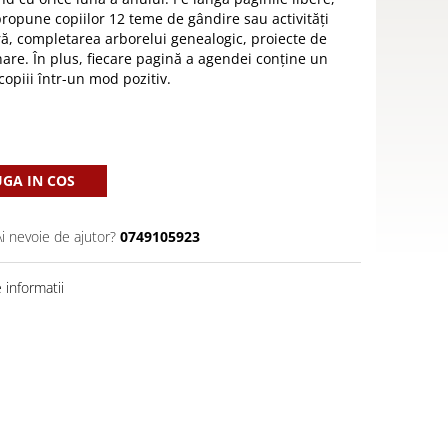
propune copiilor 12 teme de gândire sau activități
, completarea arborelui genealogic, proiecte de
onare. În plus, fiecare pagină a agendei conține un
copiii într-un mod pozitiv.
GA IN COS
Ai nevoie de ajutor?
0749105923
informatii