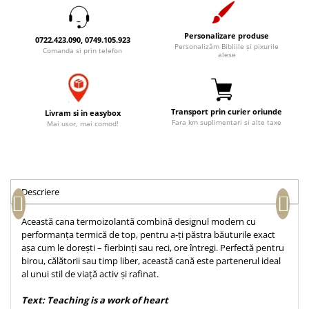
Accesorii birou
Instrumente teologice
Tablouri
Rame foto
Transilvania
Alte studii
Personalizare produse
0722.423.090, 0749.105.923
Tablouri din lemn
Personalizăm Bibliile și pixurile
Comanda si prin telefon
Atlase
Carti postale
alese
Pungi cadou cu versete
Comentarii
Magneti
Puzzle
Dictionare
Enciclopedii
Sacoșă
Transport prin curier oriunde
Livram si in easybox
Fara km suplimentari si alte taxe
Literatura
Mai usor, mai comod!
Semne de carte
Biografii
Set cadou
Eseuri
Statuete
Marturii
Descriere
Sticle apa
Romane
Suport pentru pahar
Meditatii
Această cana termoizolantă combină designul modern cu
performanța termică de top, pentru a-ți păstra băuturile exact
Tablouri
Pedagogie
așa cum le dorești – fierbinți sau reci, ore întregi. Perfectă pentru
Tablouri canvas
Poezii
birou, călătorii sau timp liber, această cană este partenerul ideal
al unui stil de viață activ și rafinat.
Termos
Reviste
Text: Teaching is a work of heart
Sanatate