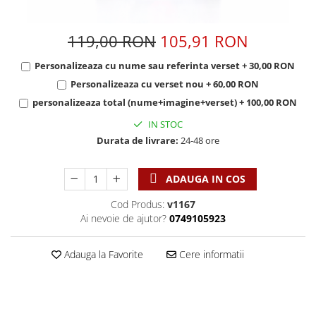
Discipline spirituale
Pix plastic
Tablouri
Rugaciune
Jocuri
Sibiu
119,00 RON
105,91 RON
Eseuri
Jurnale
Alte suveniruri
Familie
Personalizeaza cu nume sau referinta verset + 30,00 RON
Carti postale
Jurnal de Rugaciune
Personalizeaza cu verset nou + 60,00 RON
Barbati
Jurnal
Limba Engleza
personalizeaza total (nume+imagine+verset) + 100,00 RON
Cresterea copiilor
Magneti
Limba Română
Femei
Suport pahar
Magneti
IN STOC
Relatii
Tablouri
Durata de livrare:
24-48 ore
Foarte puternici
Sexualitate
Sinaia
Ornament
Tineri
ADAUGA IN COS
Magneti
Pentru birou
Viata de familie
Suport pahar
Pentru copii
Cod Produs:
v1167
Harfe / Partituri
Timisoara
Ai nevoie de ajutor?
0749105923
Obiecte decorative
Instrumente pastorale
Alte suveniruri
Oglinda
Adauga la Favorite
Cere informatii
Consiliere
Carti postale
Pix+Semn de carte
Despre biserica
Jurnale
Portofel
Predici/ Schite de predici
Magneti
Produse din lemn
Resurse studiu biblic
Suport pahar