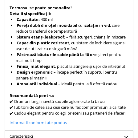
Teologie
Termosul se poate personaliza!
Detalii și specificații:
A doua venire
Capacitate:
400 ml
Apologetica
Pereți dubli din oțel inoxidabil
cu
izolație în vid
, care
reduce transferul de temperatură
Dogmatica
Sistem etanș (leakproof)
– fără scurgeri, chiar și în mișcare
Istoria Bisericii
Capac din plastic rezistent
, cu sistem de închidere sigur și
Misiune
ușor de utilizat cu o singură mână
Păstrează băuturile calde până la 10 ore
și reci pentru
Viata crestina
mai mult timp
Contemporaneitate
Finisaj mat elegant
, plăcut la atingere și ușor de întreținut
Design ergonomic
– încape perfect în suportul pentru
Devotional
pahare al mașinii
Diverse
Ambalată individual
– ideală pentru a fi oferită cadou
Lupta Spirituala
Recomandată pentru:
Schimbarea caracterului
✔️ Drumuri lungi, navetă sau zile aglomerate la birou
Slujire
✔️ Iubitorii de cafea sau ceai care nu fac compromisuri la calitate
✔️ Cadou elegant pentru colegi, prieteni sau parteneri de afaceri
Suferinta
Viata din belsug
Informatii conformitate produs
Viata de zi cu zi
Caracteristici