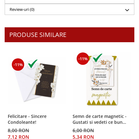
Despre afaceri
Review-uri
(0)
Dezvoltare personala
Leadership
Mediu
PRODUSE SIMILARE
Sanatate / nutritie
-11%
-11%
Felicitare - Sincere
Semn de carte magnetic -
Condoleante!
Gustati si vedeti ce bun
este Domnul!
8,00 RON
6,00 RON
7,12 RON
5,34 RON