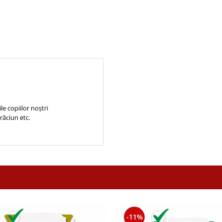
e copiilor noștri
Crăciun etc.
-11%