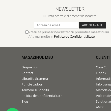
Biografii
Set cadou
Eseuri
NEWSLETTER
Statuete
Marturii
Nu rata ofertele si promotiile noastre
Sticle apa
Romane
Suport pentru pahar
Meditatii
Vreau sa primesc newsletter cu promotiile magazinului.
Tablouri
Pedagogie
Afla mai multe in
Politica de Confidentialitate
Tablouri canvas
Poezii
Termos
Reviste
MAGAZINUL MEU
CLIENTI
Sanatate
Teologie
Despre noi
Cum Cum
A doua venire
Contact
E-book
Librariile Gramma
Informatii
Apologetica
Puncte cadou
Info trans
Dogmatica
Termeni si Conditii
Metode de
Istoria Bisericii
Politica de Confidentialitate
Politica d
Misiune
Blog
Solutionare
Viata crestina
ANPC