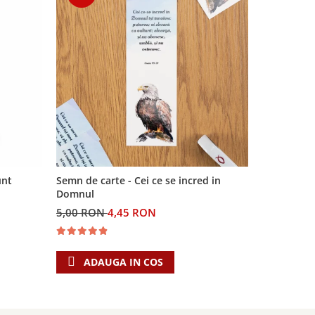
-11%
unt
Semn de carte - Cei ce se incred in
Joc - Mima
Domnul
5,00 RON
4,45 RON
30,00 RO
ADAUGA IN COS
ADAU