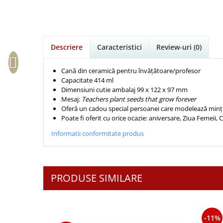
Istorie
Suport Pahar
Copii
Pentru predicatori
Mari
Psihologie
Cluj-Napoca
Cutie cu versete
Povesti care spun adevarul
Medii
Filosofie
Iasi
Mici
Display foto
Puiul Istet
Alte studii
Oradea
Noul Testament
Descriere
Caracteristici
Review-uri
(0)
Emblema auto
R. C. Sproul
Critica de arta
Alte suveniruri
Pentru adolescenti
Felicitare
cultura generala
Romane
Cană din ceramică pentru învățătoare/profesor
Carti postale
Pentru femei
Psihologie practica
Husă Biblie
Capacitate 414 ml
Timothy Keller
Jurnale
Dimensiuni cutie ambalaj 99 x 122 x 97 mm
Stiinta
Instrumente de scris
Vestea buna pentru inimi micute
Magneti
Mesaj:
Teachers plant seeds that grow forever
Devotional zilnic
Oferă un cadou special persoanei care modelează mințil
Pix metalic
Suport pahar
Veveritele de la Marea Moarta
Poate fi oferit cu orice ocazie: aniversare, Ziua Femeii, 
Discipline spirituale
Pix plastic
Tablouri
Viata crestina
Informatii conformitate produs
Rugaciune
Jocuri
Sibiu
Eseuri
Jurnale
Alte suveniruri
Familie
Carti postale
Jurnal de Rugaciune
PRODUSE SIMILARE
Barbati
Jurnal
Limba Engleza
Cresterea copiilor
Magneti
Limba Română
Femei
Suport pahar
Magneti
-11%
Relatii
Tablouri
Foarte puternici