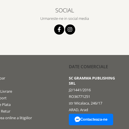
SOCIAL
Urmareste-ne in social media
DATE COMERCIALE
par
SC GRAMMA PUBLISHING
SRL
J2/1441/2016
 Livrare
RO36771251
port
str Micalaca, 246/17
 Plata
ARAD, Arad
e Retur
a online a litigiilor
Contacteaza-ne