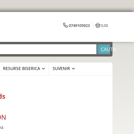
0749105923
0,00
RESURSE BISERICA
SUVENIR
ds
ON
ră