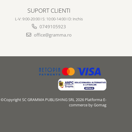
SUPORT CLIENTI
L-V: 9:00-20:00 I S: 10:00-14:00 I D: Inchis
0749105923
office@gramma.ro
©Copyright SC GRAMMA PUBLISHING SRL 2026
Platforma E-
commerce by Gomag