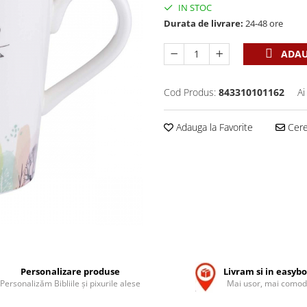
IN STOC
Durata de livrare:
24-48 ore
ADAU
Cod Produs:
843310101162
Ai
Adauga la Favorite
Cere 
Personalizare produse
Livram si in easyb
Personalizăm Bibliile și pixurile alese
Mai usor, mai comod