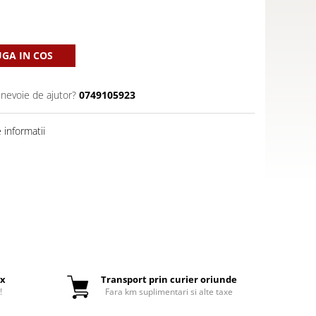
GA IN COS
 nevoie de ajutor?
0749105923
informatii
ox
Transport prin curier oriunde
!
Fara km suplimentari si alte taxe