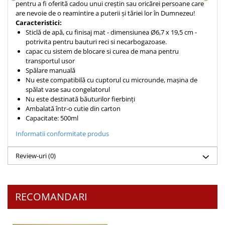
pentru a fi oferită cadou unui creștin sau oricărei persoane care
Teologie
are nevoie de o reamintire a puterii și tăriei lor în Dumnezeu!
Caracteristici:
A doua venire
Sticlă de apă, cu finisaj mat - dimensiunea Ø6,7 x 19,5 cm -
Apologetica
potrivita pentru bauturi reci si necarbogazoase.
capac cu sistem de blocare si curea de mana pentru
Dogmatica
transportul usor
Istoria Bisericii
Spălare manuală
Misiune
Nu este compatibilă cu cuptorul cu microunde, mașina de
spălat vase sau congelatorul
Viata crestina
Nu este destinată băuturilor fierbinți
Contemporaneitate
Ambalată într-o cutie din carton
Capacitate: 500ml
Devotional
Informatii conformitate produs
Diverse
Lupta Spirituala
Review-uri
(0)
Schimbarea caracterului
Slujire
Suferinta
RECOMANDARI
Viata din belsug
Viata de zi cu zi