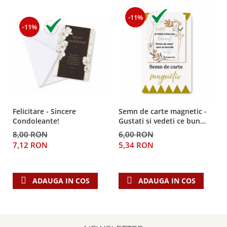
-11%
-11%
Felicitare - Sincere
Semn de carte magnetic -
Condoleante!
Gustati si vedeti ce bun
este Domnul!
8,00 RON
6,00 RON
7,12 RON
5,34 RON
ADAUGA IN COS
ADAUGA IN COS