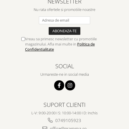
NEWSLETTER
Nu rata ofertele si promotiile noastre
Vreau sa primesc newsletter cu promotiile
magazinului. Afla mai multe in
Politica de
Confidentialitate
SOCIAL
Urmareste-ne in social media
SUPORT CLIENTI
L-V: 9:00-20:00 I S: 10:00-14:00 I D: Inchis
0749105923
office@gramma.ro