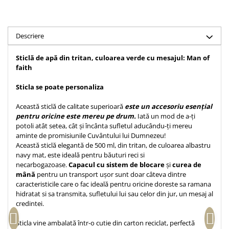
Accesorii birou
Instrumente teologice
Tablouri
Rame foto
Transilvania
Alte studii
Tablouri din lemn
Descriere
Atlase
Carti postale
Pungi cadou cu versete
Comentarii
Magneti
Sticlă de apă din tritan, culoarea verde cu mesajul: Man of
Puzzle
Dictionare
faith
Enciclopedii
Sacoșă
Sticla se poate personaliza
Literatura
Semne de carte
Această sticlă de calitate superioară
este un accesoriu esențial
Biografii
Set cadou
pentru oricine este mereu pe drum.
Iată un mod de a-ți
Eseuri
potoli atât setea, cât și încânta sufletul aducându-ți mereu
Statuete
Marturii
aminte de promisiunile Cuvântului lui Dumnezeu!
Sticle apa
Această sticlă elegantă de 500 ml, din tritan, de culoarea albastru
Romane
navy mat, este ideală pentru băuturi reci si
Suport pentru pahar
Meditatii
necarbogazoase.
Capacul cu sistem de blocare
și
curea de
mână
pentru un transport ușor sunt doar câteva dintre
Tablouri
Pedagogie
caracteristicile care o fac ideală pentru oricine doreste sa ramana
Tablouri canvas
Poezii
hidratat si sa transmita, sufletului lui sau celor din jur, un mesaj al
credintei.
Termos
Reviste
Sticla vine ambalată într-o cutie din carton reciclat, perfectă
Sanatate