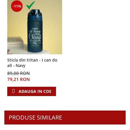
Despre afaceri
-11%
Dezvoltare personala
Leadership
Mediu
Sanatate / nutritie
Sticla din tritan - I can do
all - Navy
89,00 RON
79,21 RON
ADAUGA IN COS
PRODUSE SIMILARE