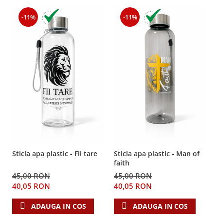
Despre afaceri
Dezvoltare personala
-11%
-11%
Leadership
Mediu
Sanatate / nutritie
Sticla apa plastic - Fii tare
Sticla apa plastic - Man of
faith
45,00 RON
45,00 RON
40,05 RON
40,05 RON
ADAUGA IN COS
ADAUGA IN COS