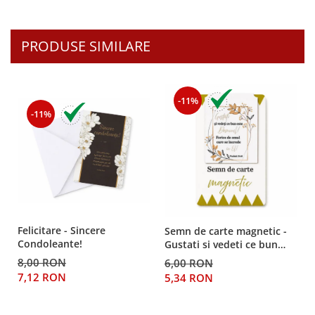
PRODUSE SIMILARE
-11%
-11%
Felicitare - Sincere
Semn de carte magnetic -
Condoleante!
Gustati si vedeti ce bun
este Domnul!
8,00 RON
6,00 RON
7,12 RON
5,34 RON