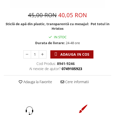
Discipline spirituale
Pix plastic
Tablouri
Rugaciune
Jocuri
Sibiu
45,00 RON
40,05 RON
Eseuri
Jurnale
Alte suveniruri
Familie
Sticlă de apă din plastic, transparentă cu mesajul: Pot totul in
Carti postale
Jurnal de Rugaciune
Hristos
Barbati
Jurnal
Limba Engleza
IN STOC
Cresterea copiilor
Magneti
Limba Română
Durata de livrare:
24-48 ore
Femei
Suport pahar
Magneti
Relatii
Tablouri
Foarte puternici
ADAUGA IN COS
Sexualitate
Sinaia
Ornament
Cod Produs:
8941-9246
Tineri
Magneti
Pentru birou
Ai nevoie de ajutor?
0749105923
Viata de familie
Suport pahar
Pentru copii
Harfe / Partituri
Timisoara
Obiecte decorative
Adauga la Favorite
Cere informatii
Instrumente pastorale
Alte suveniruri
Oglinda
Consiliere
Carti postale
Pix+Semn de carte
Despre biserica
Jurnale
Portofel
Predici/ Schite de predici
Magneti
Produse din lemn
Resurse studiu biblic
Suport pahar