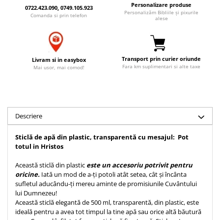
Personalizare produse
Accesorii birou
0722.423.090, 0749.105.923
Instrumente teologice
Tablouri
Personalizăm Bibliile și pixurile
Comanda si prin telefon
alese
Rame foto
Transilvania
Alte studii
Tablouri din lemn
Atlase
Carti postale
Pungi cadou cu versete
Comentarii
Magneti
Transport prin curier oriunde
Livram si in easybox
Puzzle
Dictionare
Fara km suplimentari si alte taxe
Mai usor, mai comod!
Enciclopedii
Sacoșă
Literatura
Semne de carte
Biografii
Set cadou
Descriere
Eseuri
Statuete
Marturii
Sticlă de apă din plastic, transparentă cu mesajul: Pot
Sticle apa
Romane
totul in Hristos
Suport pentru pahar
Meditatii
Această sticlă din plastic
este un accesoriu potrivit pentru
Tablouri
Pedagogie
oricine.
Iată un mod de a-ți potoli atât setea, cât și încânta
Tablouri canvas
sufletul aducându-ți mereu aminte de promisiunile Cuvântului
Poezii
lui Dumnezeu!
Termos
Reviste
Această sticlă elegantă de 500 ml, transparentă, din plastic, este
ideală pentru a avea tot timpul la tine apă sau orice altă băutură
Sanatate