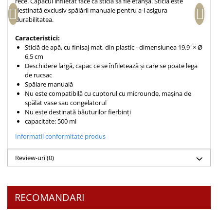
rece. Capacul înfiletat face ca sticla să fie etanșă. Sticla este
destinată exclusiv spălării manuale pentru a-i asigura
Teologie
durabilitatea.
A doua venire
Caracteristici:
Apologetica
Sticlă de apă, cu finisaj mat, din plastic - dimensiunea 19.9 × Ø
Dogmatica
6,5 cm
Istoria Bisericii
Deschidere largă, capac ce se înfiletează și care se poate lega
de rucsac
Misiune
Spălare manuală
Viata crestina
Nu este compatibilă cu cuptorul cu microunde, mașina de
spălat vase sau congelatorul
Contemporaneitate
Nu este destinată băuturilor fierbinți
Devotional
capacitate: 500 ml
Diverse
Informatii conformitate produs
Lupta Spirituala
Schimbarea caracterului
Review-uri
(0)
Slujire
Suferinta
Viata din belsug
RECOMANDARI
Viata de zi cu zi