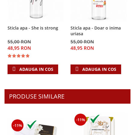
Despre afaceri
Dezvoltare personala
Leadership
Mediu
Sticla apa - She is strong
Sticla apa - Doar o inima
Sanatate / nutritie
uriasa
55,00 RON
55,00 RON
48,95 RON
48,95 RON
ADAUGA IN COS
ADAUGA IN COS
PRODUSE SIMILARE
-11%
-11%