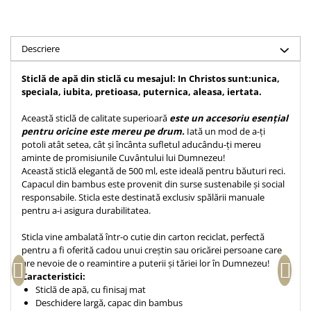
Accesorii birou
Instrumente teologice
Tablouri
Rame foto
Transilvania
Alte studii
Tablouri din lemn
Descriere
Atlase
Carti postale
Pungi cadou cu versete
Comentarii
Magneti
Sticlă de apă din sticlă cu mesajul: In Christos sunt:unica,
Puzzle
Dictionare
speciala, iubita, pretioasa, puternica, aleasa, iertata.
Enciclopedii
Sacoșă
Această sticlă de calitate superioară
este un accesoriu esențial
Literatura
Semne de carte
pentru oricine este mereu pe drum.
Iată un mod de a-ți
potoli atât setea, cât și încânta sufletul aducându-ți mereu
Biografii
Set cadou
aminte de promisiunile Cuvântului lui Dumnezeu!
Eseuri
Această sticlă elegantă de 500 ml, este ideală pentru băuturi reci.
Statuete
Marturii
Capacul din bambus este provenit din surse sustenabile și social
Sticle apa
responsabile. Sticla este destinată exclusiv spălării manuale
Romane
pentru a-i asigura durabilitatea.
Suport pentru pahar
Meditatii
Sticla vine ambalată într-o cutie din carton reciclat, perfectă
Tablouri
Pedagogie
pentru a fi oferită cadou unui creștin sau oricărei persoane care
Tablouri canvas
Poezii
are nevoie de o reamintire a puterii și tăriei lor în Dumnezeu!
Caracteristici:
Termos
Reviste
Sticlă de apă, cu finisaj mat
Deschidere largă, capac din bambus
Sanatate