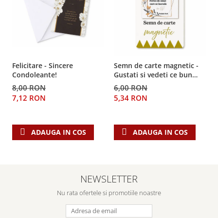
Felicitare - Sincere
Semn de carte magnetic -
Condoleante!
Gustati si vedeti ce bun
este Domnul!
8,00 RON
6,00 RON
7,12 RON
5,34 RON
ADAUGA IN COS
ADAUGA IN COS
NEWSLETTER
Nu rata ofertele si promotiile noastre