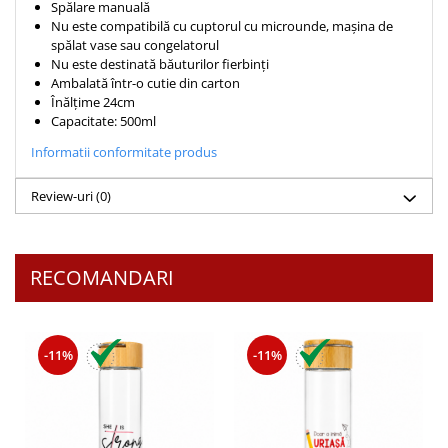
Spălare manuală
Teologie
Nu este compatibilă cu cuptorul cu microunde, mașina de
spălat vase sau congelatorul
A doua venire
Nu este destinată băuturilor fierbinți
Apologetica
Ambalată într-o cutie din carton
Înălțime 24cm
Dogmatica
Capacitate: 500ml
Istoria Bisericii
Informatii conformitate produs
Misiune
Viata crestina
Review-uri
(0)
Contemporaneitate
Devotional
Diverse
RECOMANDARI
Lupta Spirituala
Schimbarea caracterului
Slujire
-11%
-11%
Suferinta
Viata din belsug
Viata de zi cu zi