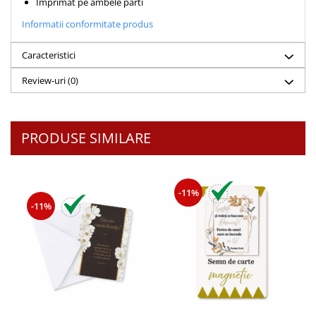
Imprimat pe ambele parti
Teologie
Informatii conformitate produs
A doua venire
Caracteristici
Apologetica
Dogmatica
Review-uri
(0)
Istoria Bisericii
Misiune
Viata crestina
PRODUSE SIMILARE
Contemporaneitate
Devotional
Diverse
-11%
-11%
Lupta Spirituala
Schimbarea caracterului
Slujire
Suferinta
Viata din belsug
Viata de zi cu zi