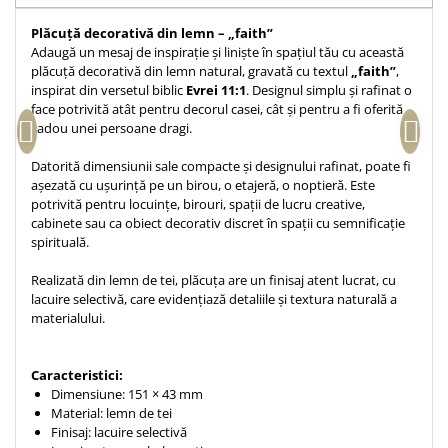
Accesorii birou
Instrumente teologice
Tablouri
Plăcuță decorativă din lemn – „faith”
Rame foto
Transilvania
Alte studii
Adaugă un mesaj de inspirație și liniște în spațiul tău cu această
Tablouri din lemn
plăcuță decorativă din lemn natural, gravată cu textul
„faith”
,
Atlase
Carti postale
inspirat din versetul biblic
Evrei 11:1
. Designul simplu și rafinat o
Pungi cadou cu versete
Comentarii
Magneti
face potrivită atât pentru decorul casei, cât și pentru a fi oferită
Puzzle
cadou unei persoane dragi.
Dictionare
Enciclopedii
Sacoșă
Datorită dimensiunii sale compacte și designului rafinat, poate fi
Literatura
așezată cu ușurință pe un birou, o etajeră, o noptieră. Este
Semne de carte
potrivită pentru locuințe, birouri, spații de lucru creative,
Biografii
Set cadou
cabinete sau ca obiect decorativ discret în spații cu semnificație
Eseuri
spirituală.
Statuete
Marturii
Realizată din lemn de tei, plăcuța are un finisaj atent lucrat, cu
Sticle apa
Romane
lacuire selectivă, care evidențiază detaliile și textura naturală a
Suport pentru pahar
Meditatii
materialului.
Tablouri
Pedagogie
Tablouri canvas
Caracteristici:
Poezii
Dimensiune: 151 × 43 mm
Termos
Reviste
Material: lemn de tei
Finisaj: lacuire selectivă
Sanatate