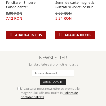
Despre afaceri
Felicitare - Sincere
Semn de carte magnetic -
Condoleante!
Gustati si vedeti ce bun
Dezvoltare personala
este Domnul!
8,00 RON
6,00 RON
Leadership
7,12 RON
5,34 RON
Mediu
Sanatate / nutritie
ADAUGA IN COS
ADAUGA IN COS
NEWSLETTER
Nu rata ofertele si promotiile noastre
Vreau sa primesc newsletter cu promotiile
magazinului. Afla mai multe in
Politica de
Confidentialitate