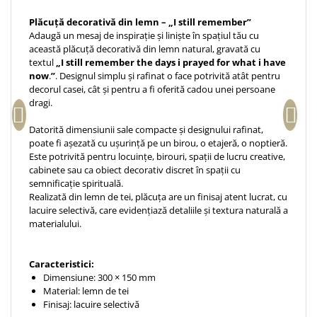
Accesorii birou
Instrumente teologice
Tablouri
Plăcuță decorativă din lemn – „I still remember”
Rame foto
Transilvania
Adaugă un mesaj de inspirație și liniște în spațiul tău cu
Alte studii
Tablouri din lemn
această plăcuță decorativă din lemn natural, gravată cu
Atlase
Carti postale
textul
„
I still remember the days i prayed for what i have
Pungi cadou cu versete
Comentarii
Magneti
now
.
”
. Designul simplu și rafinat o face potrivită atât pentru
Puzzle
decorul casei, cât și pentru a fi oferită cadou unei persoane
Dictionare
dragi.
Enciclopedii
Sacoșă
Literatura
Datorită dimensiunii sale compacte și designului rafinat,
Semne de carte
poate fi așezată cu ușurință pe un birou, o etajeră, o noptieră.
Biografii
Set cadou
Este potrivită pentru locuințe, birouri, spații de lucru creative,
Eseuri
cabinete sau ca obiect decorativ discret în spații cu
Statuete
semnificație spirituală.
Marturii
Realizată din lemn de tei, plăcuța are un finisaj atent lucrat, cu
Sticle apa
Romane
lacuire selectivă, care evidențiază detaliile și textura naturală a
Suport pentru pahar
Meditatii
materialului.
Tablouri
Pedagogie
Caracteristici:
Tablouri canvas
Poezii
Dimensiune: 300 × 150 mm
Termos
Reviste
Material: lemn de tei
Finisaj: lacuire selectivă
Sanatate