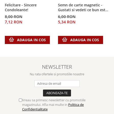
Despre afaceri
Felicitare - Sincere
Semn de carte magnetic -
J
Dezvoltare personala
Condoleante!
Gustati si vedeti ce bun este
b
Domnul!
Leadership
8,00 RON
6,00 RON
3
Mediu
7,12 RON
5,34 RON
2
Sanatate / nutritie
ADAUGA IN COS
ADAUGA IN COS
NEWSLETTER
Nu rata ofertele si promotiile noastre
Vreau sa primesc newsletter cu promotiile
magazinului. Afla mai multe in
Politica de
Confidentialitate