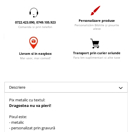
Accesorii birou
Instrumente teologice
Tablouri
Rame foto
Transilvania
Alte studii
Tablouri din lemn
Personalizare produse
Atlase
Carti postale
0722.423.090, 0749.105.923
Personalizăm Bibliile și pixurile
Comanda si prin telefon
Pungi cadou cu versete
alese
Comentarii
Magneti
Puzzle
Dictionare
Enciclopedii
Sacoșă
Transport prin curier oriunde
Literatura
Livram si in easybox
Semne de carte
Fara km suplimentari si alte taxe
Mai usor, mai comod!
Biografii
Set cadou
Eseuri
Statuete
Marturii
Sticle apa
Romane
Descriere
Suport pentru pahar
Meditatii
Pix metalic cu textul:
Tablouri
Pedagogie
Dragostea nu va pieri!
Tablouri canvas
Poezii
Pixul este:
Termos
Reviste
- metalic
- personalizat prin gravură
Sanatate