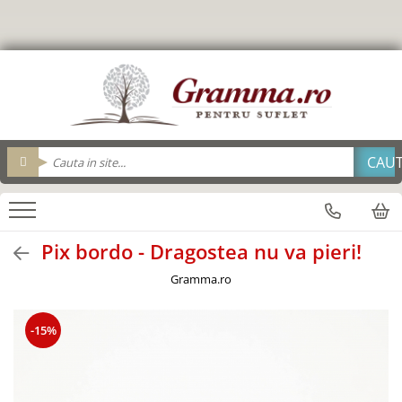
Editura Gramma.ro
Carti
Biblii
Cadouri
Cadouri Gramma.ro
Personalizeaza
Resurse Biserica
Suvenir
brelocuri
Brelocuri
Adolescenti
Brosuri evanghelizare
Cu condordanta si explicatii
Agende
Tavi impartasanie
Alba Iulia
Cana_Gramma
Pix metal
Biblia de studiu Cornilescu (BSC)
Carte cadou
Pentru viata deplina
Breloc
Pahare
Carti Postale
Cutie cu cadouri
Pix Plastic
Arad
Biblii
Carti cu versete
Cartonate
Bucatarie
Saculeti colecta
Felicitari
sticle apa
Consiliere/ Psihologie
Alte suveniruri
Biografii/Marturii
Foarte mari
Calendar 365 de zile
Cani
fete de perna
Termos
Copii
Mari
Brosuri Evanghelizare
Calendare
Carti postale
De lux
Geanta din panza
Biblii
Carte cadou
Cani
Pix bordo - Dragostea nu va pieri!
magneti
carti cu sunete
Mari
Jurnale
Cei 12 cutezatori
Cani
Suport Pahar
Gramma.ro
Carti de colorat
Medii
magneti
Cele mai frumoase istorisiri
Cani limba engleza
Tablouri
Carti in limba engleza
Noua Traducere Romana (NTR)
Obiecte decorative - lemn
Cani limba romana
Bran
Consiliere
Cartonate (board)
-15%
Alte traduceri
cani termoizolante
Oglinzi de poseta
Carti postale
Copii
Cultura generala
Biblia de studiu Cornilescu
cani engleza
Magneti
Pachete cadou
Devotionale zilnice
Copiii sub 7 ani
Biblia Ucenicului
cani ceramica
Suport pahar
Enciclopedii