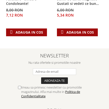
Despre afaceri
Condoleante!
Gustati si vedeti ce bun
Dezvoltare personala
este Domnul!
8,00 RON
6,00 RON
Leadership
7,12 RON
5,34 RON
Mediu
Sanatate / nutritie
ADAUGA IN COS
ADAUGA IN COS
NEWSLETTER
Nu rata ofertele si promotiile noastre
Vreau sa primesc newsletter cu promotiile
magazinului. Afla mai multe in
Politica de
Confidentialitate