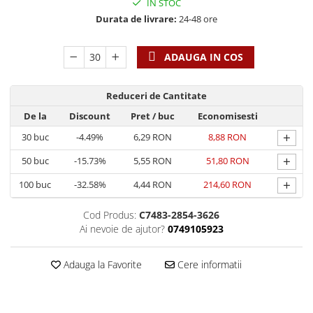
Discipline spirituale
IN STOC
Pix plastic
Tablouri
Viata crestina
Durata de livrare:
24-48 ore
Rugaciune
Jocuri
Sibiu
Eseuri
Jurnale
Alte suveniruri
ADAUGA IN COS
Familie
Carti postale
Jurnal de Rugaciune
Barbati
Jurnal
Limba Engleza
Reduceri de Cantitate
Cresterea copiilor
Magneti
Limba Română
De la
Discount
Pret
/ buc
Economisesti
Femei
Suport pahar
Magneti
+
30
buc
-4.49%
6,29 RON
8,88 RON
Relatii
Tablouri
Foarte puternici
Sexualitate
Sinaia
+
50
buc
-15.73%
5,55 RON
51,80 RON
Ornament
Tineri
Magneti
Pentru birou
+
100
buc
-32.58%
4,44 RON
214,60 RON
Viata de familie
Suport pahar
Pentru copii
Harfe / Partituri
Timisoara
Cod Produs:
C7483-2854-3626
Obiecte decorative
Ai nevoie de ajutor?
0749105923
Instrumente pastorale
Alte suveniruri
Oglinda
Consiliere
Carti postale
Pix+Semn de carte
Adauga la Favorite
Cere informatii
Despre biserica
Jurnale
Portofel
Predici/ Schite de predici
Magneti
Produse din lemn
Resurse studiu biblic
Suport pahar