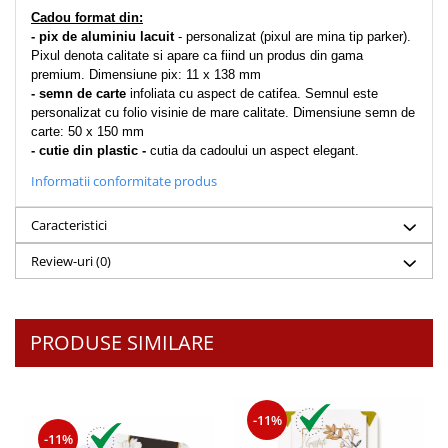
Cadou format din:
Teologie
- pix de aluminiu lacuit
 - personalizat (pixul are mina tip parker). 
A doua venire
Pixul denota calitate si apare ca fiind un produs din gama 
premium. Dimensiune pix: 11 x 138 mm
Apologetica
- semn de carte
 infoliata cu aspect de catifea. Semnul este 
Dogmatica
personalizat cu folio visinie de mare calitate. Dimensiune semn de 
Istoria Bisericii
carte: 50 x 150 mm
- cutie din plastic -
 cutia da cadoului un aspect elegant.
Misiune
Informatii conformitate produs
Viata crestina
Contemporaneitate
Caracteristici
Devotional
Review-uri
(0)
Diverse
Lupta Spirituala
Schimbarea caracterului
PRODUSE SIMILARE
Slujire
Suferinta
Viata din belsug
-11%
Viata de zi cu zi
-11%