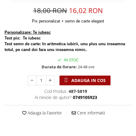
Discipline spirituale
Pix plastic
Tablouri
18,00 RON
16,02 RON
Rugaciune
Jocuri
Sibiu
Eseuri
Jurnale
Alte suveniruri
Pix personalizat + semn de carte elegant
Familie
Carti postale
Jurnal de Rugaciune
Personalizare: Te iubesc
Barbati
Jurnal
Limba Engleza
Text pix: 
 Te iubesc
Cresterea copiilor
Magneti
Text semn de carte: In aritmetica iubirii, unu plus unu inseamna 
Limba Română
totul, pe cand doi fara unu inseamna nimic.
Femei
Suport pahar
Magneti
IN STOC
Relatii
Tablouri
Foarte puternici
Durata de livrare:
24-48 ore
Sexualitate
Sinaia
Ornament
Tineri
Magneti
Pentru birou
ADAUGA IN COS
Viata de familie
Suport pahar
Pentru copii
Cod Produs:
487-5819
Harfe / Partituri
Timisoara
Obiecte decorative
Ai nevoie de ajutor?
0749105923
Instrumente pastorale
Alte suveniruri
Oglinda
Consiliere
Carti postale
Adauga la Favorite
Cere informatii
Pix+Semn de carte
Despre biserica
Jurnale
Portofel
Predici/ Schite de predici
Magneti
Produse din lemn
Resurse studiu biblic
Suport pahar