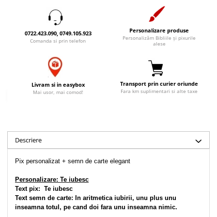
Accesorii birou
Instrumente teologice
Tablouri
Rame foto
Transilvania
Alte studii
Personalizare produse
Tablouri din lemn
0722.423.090, 0749.105.923
Atlase
Carti postale
Personalizăm Bibliile și pixurile
Comanda si prin telefon
alese
Pungi cadou cu versete
Comentarii
Magneti
Puzzle
Dictionare
Enciclopedii
Sacoșă
Transport prin curier oriunde
Livram si in easybox
Literatura
Semne de carte
Fara km suplimentari si alte taxe
Mai usor, mai comod!
Biografii
Set cadou
Eseuri
Statuete
Marturii
Sticle apa
Descriere
Romane
Suport pentru pahar
Meditatii
Pix personalizat + semn de carte elegant
Tablouri
Pedagogie
Personalizare: Te iubesc
Tablouri canvas
Poezii
Text pix: 
 Te iubesc
Termos
Reviste
Text semn de carte: In aritmetica iubirii, unu plus unu 
inseamna totul, pe cand doi fara unu inseamna nimic.
Sanatate