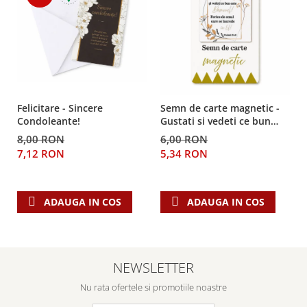
Despre afaceri
Dezvoltare personala
Leadership
Mediu
Sanatate / nutritie
Felicitare - Sincere
Semn de carte magnetic -
Condoleante!
Gustati si vedeti ce bun
este Domnul!
8,00 RON
6,00 RON
7,12 RON
5,34 RON
ADAUGA IN COS
ADAUGA IN COS
NEWSLETTER
Nu rata ofertele si promotiile noastre