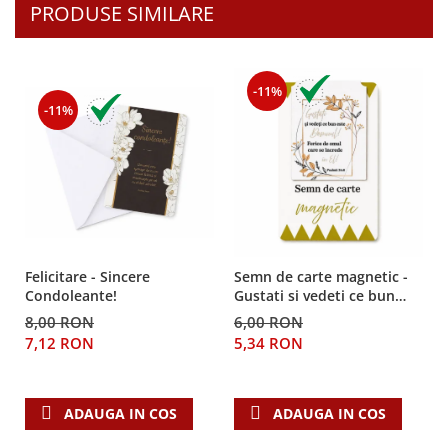
Despre afaceri
PRODUSE SIMILARE
Dezvoltare personala
Leadership
Mediu
-11%
Sanatate / nutritie
-11%
Felicitare - Sincere
Semn de carte magnetic -
Condoleante!
Gustati si vedeti ce bun
este Domnul!
8,00 RON
6,00 RON
7,12 RON
5,34 RON
ADAUGA IN COS
ADAUGA IN COS