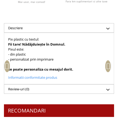
Fara km suplimentari si alte taxe
Mai usor, mai comod!
Accesorii birou
Instrumente teologice
Tablouri
Rame foto
Transilvania
Alte studii
Tablouri din lemn
Atlase
Carti postale
Pungi cadou cu versete
Comentarii
Magneti
Descriere
Puzzle
Dictionare
Pix plastic cu textul:
Enciclopedii
Sacoșă
Fii tare! Nădăjduiește în Domnul.
Literatura
Pixul este:
Semne de carte
- din plastic
Biografii
Set cadou
- personalizat prin imprimare
Eseuri
Statuete
Se poate personaliza cu mesajul dorit.
Marturii
Sticle apa
Romane
Informatii conformitate produs
Suport pentru pahar
Meditatii
Review-uri
(0)
Tablouri
Pedagogie
Tablouri canvas
Poezii
Termos
Reviste
RECOMANDARI
Sanatate