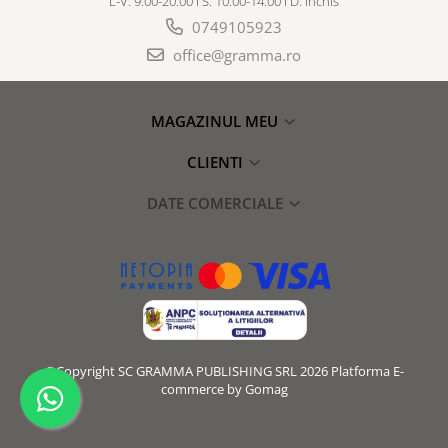
L-V: 9:00-20:00 I S: 10:00-14:00 I D: Inchis
0749105923
office@gramma.ro
MAGAZINUL MEU
CLIENTI
DATE COMERCIALE
©Copyright SC GRAMMA PUBLISHING SRL 2026
Platforma E-
commerce by Gomag