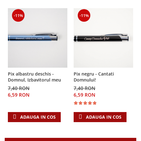
Teologie
-11%
-11%
A doua venire
Apologetica
Dogmatica
Istoria Bisericii
Misiune
Viata crestina
Contemporaneitate
Pix albastru deschis -
Pix negru - Cantati
Devotional
Domnul, Izbavitorul meu
Domnului!
Diverse
7,40 RON
7,40 RON
Lupta Spirituala
6,59 RON
6,59 RON
Schimbarea caracterului
Slujire
Suferinta
ADAUGA IN COS
ADAUGA IN COS
Viata din belsug
Viata de zi cu zi